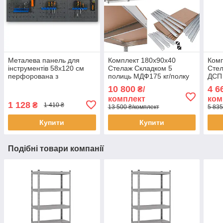
Металева панель для
Комплект 180х90х40
Комп
інструментів 58х120 см
Стелаж Складком 5
Стел
перфорована з
полиць МДФ175 кг/полку
ДСП 
кріпленнями 3 листи в
оцинкований для дому
оцин
10 800
4 6
₴/
комплекті для гаража
офісу складу 5 штук
офіс
комплект
ком
1 128
₴
1 410 ₴
13 500 ₴/комплект
5 835
Купити
Купити
Подібні товари компанії