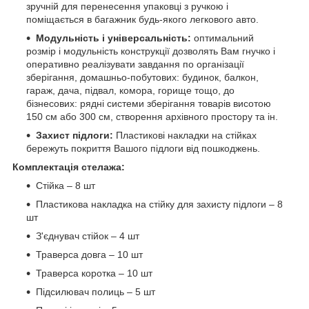
зручній для перенесення упаковці з ручкою і
поміщається в багажник будь-якого легкового авто.
Модульність і універсальність:
оптимальний
розмір і модульність конструкції дозволять Вам гнучко і
оперативно реалізувати завдання по організації
зберігання, домашньо-побутових: будинок, балкон,
гараж, дача, підвал, комора, горище тощо, до
бізнесових: рядні системи зберігання товарів висотою
150 см або 300 см, створення архівного простору та ін.
Захист підлоги:
Пластикові накладки на стійках
бережуть покриття Вашого підлоги від пошкоджень.
Комплектація стелажа:
Стійка – 8 шт
Пластикова накладка на стійку для захисту підлоги – 8
шт
З'єднувач стійок – 4 шт
Траверса довга – 10 шт
Траверса коротка – 10 шт
Підсилювач полиць – 5 шт