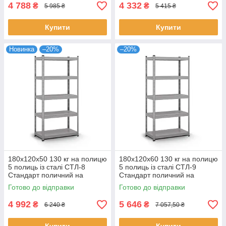
4 788
4 332
₴
₴
5 985 ₴
5 415 ₴
Купити
Купити
Новинка
–20%
–20%
180х120х50 130 кг на полицю
180х120х60 130 кг на полицю
5 полиць із сталі СТЛ-8
5 полиць із сталі СТЛ-9
Стандарт поличний на
Стандарт поличний на
зачепах торговий
зачепах торговий
Готово до відправки
Готово до відправки
оцинкований
оцинкований
4 992
5 646
₴
₴
6 240 ₴
7 057,50 ₴