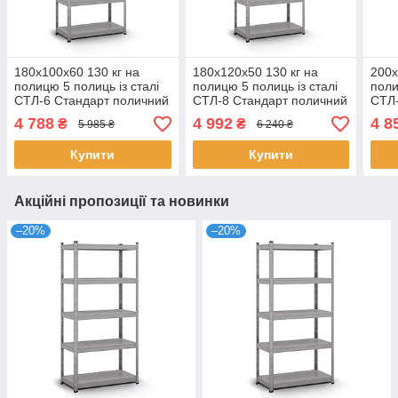
180х100х60 130 кг на
180х120х50 130 кг на
200х
полицю 5 полиць із сталі
полицю 5 полиць із сталі
поли
СТЛ-6 Стандарт поличний
СТЛ-8 Стандарт поличний
СТЛ-
на зачепах торговий
на зачепах торговий
поли
4 788
4 992
4 8
₴
₴
5 985 ₴
6 240 ₴
оцинкований
оцинкований
торг
Купити
Купити
Акційні пропозиції та новинки
–20%
–20%