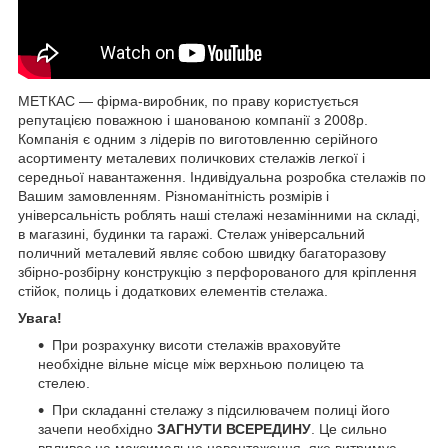
МЕТКАС ― фірма-виробник, по праву користується
репутацією поважною і шанованою компанії з 2008р.
Компанія є одним з лідерів по виготовленню серійного
асортименту металевих поличкових стелажів легкої і
середньої навантаження. Індивідуальна розробка стелажів по
Вашим замовленням. Різноманітність розмірів і
універсальність роблять наші стелажі незамінними на складі,
в магазині, будинки та гаражі. Стелаж універсальний
поличний металевий являє собою швидку багаторазову
збірно-розбірну конструкцію з перфорованого для кріплення
стійок, полиць і додаткових елементів стелажа.
Увага!
При розрахунку висоти стелажів враховуйте
необхідне вільне місце між верхньою полицею та
стелею.
При складанні стелажу з підсилювачем полиці його
зачепи необхідно
ЗАГНУТИ ВСЕРЕДИНУ
. Це сильно
впливає на максимальне навантаження, яке витримує