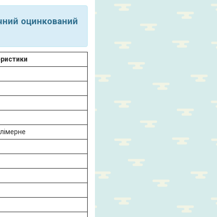
ичний оцинкований
еристики
лімерне