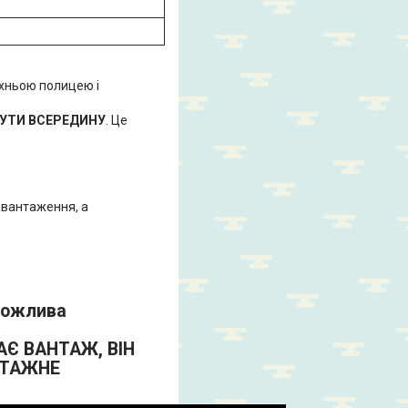
рхньою полицею і
УТИ ВСЕРЕДИНУ
. Це
авантаження, а
 можлива
АЄ ВАНТАЖ, ВІН
НТАЖНЕ