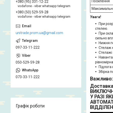
Посилення
+380 (95) 331-12-22
vodafone - viber whatsapp telegram
Максимальн
+380 (50) 529-59-28
vodafone - viber whatsapp telegram
Увага!
При розр
стелею.
unitrade.prom.ua@gmail.com
При скла
сильно вп
Нижня по
097-33-11-222
Стелаж н
Стелажі 
Наванта
рівномірна
050-529-59-28
Підлога 
Збірка п
073-33-11-222
Важливо:
Доставка 
ВИКЛЮЧНО
У РАЗІ Я
АВТОМАТ
Графік роботи
ВІДДІЛЕНН