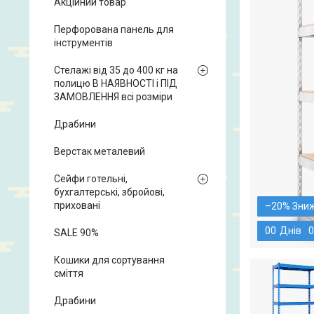
Акційний товар
Перфорована панель для
інструментів
Стелажі від 35 до 400 кг на
полицю В НАЯВНОСТІ і ПІД
ЗАМОВЛЕННЯ всі розміри
Драбини
Верстак металевий
Сейфи готельні,
бухгалтерські, збройові,
приховані
–20%
0
0
Днів
0
SALE 90%
Кошики для сортування
сміття
Драбини