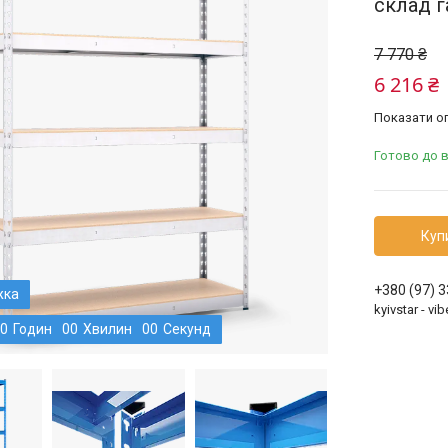
склад г
7 770 ₴
6 216 ₴
Показати оп
Готово до 
Куп
+380 (97) 
kyivstar - v
0
Годин
0
0
Хвилин
0
0
Секунд