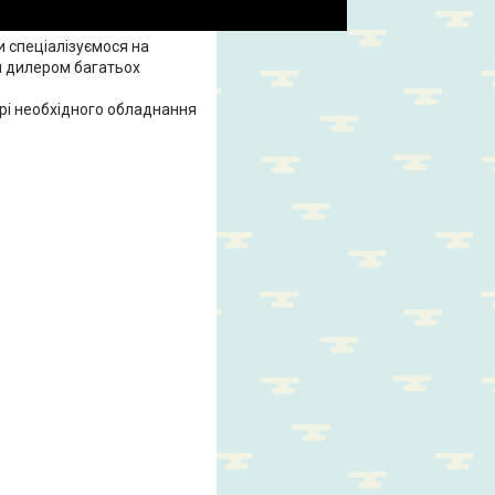
Ми спеціалізуємося на
м дилером багатьох
орі необхідного обладнання