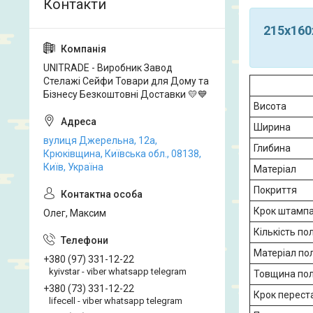
215х160
UNITRADE - Виробник Завод
Стелажі Сейфи Товари для Дому та
Бізнесу Безкоштовні Доставки 💛💙
Висота
Ширина
вулиця Джерельна, 12а,
Глибина
Крюківщина, Київська обл., 08138,
Київ, Україна
Матеріал
Покриття
Крок штамп
Олег, Максим
Кількість по
Матеріал по
+380 (97) 331-12-22
kyivstar - viber whatsapp telegram
Товщина по
+380 (73) 331-12-22
Крок перест
lifecell - viber whatsapp telegram