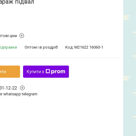
араж підвал
тові ціни
відправки
Оптом і в роздріб
Код:
М21622 16060-1
ити
Купити з
331-12-22
iber whatsapp telegram