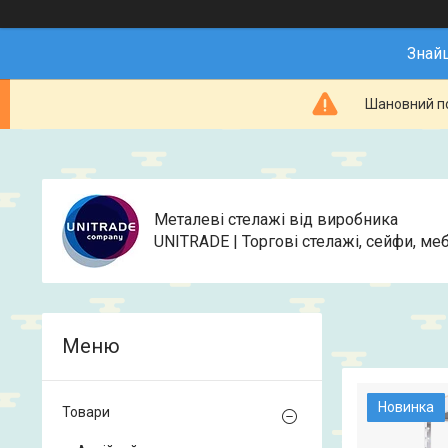
Знай
Шановний по
Металеві стелажі від виробника
UNITRADE | Торгові стелажі, сейфи, меб
Новинка
Товари