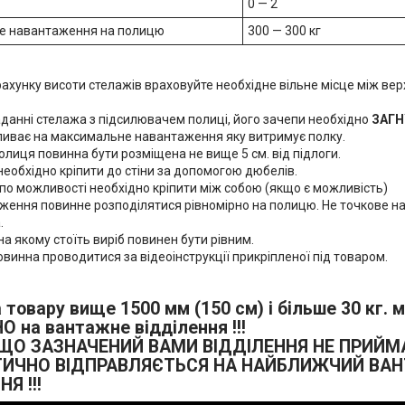
0 — 2
е навантаження на полицю
300 — 300 кг
ахунку висоти стелажів враховуйте необхідне вільне місце між ве
данні стелажа з підсилювачем полиці, його зачепи необхідно
ЗАГН
ливає на максимальне навантаження яку витримує полку.
лиця повинна бути розміщена не вище 5 см. від підлоги.
еобхідно кріпити до стіни за допомогою дюбелів.
по можливості необхідно кріпити між собою (якщо є можливість)
ження повинне розподілятися рівномірно на полицю. Не точкове н
.
на якому стоїть виріб повинен бути рівним.
овинна проводитися за відеоінструкції прикріпленої під товаром.
товару вище 1500 мм (150 см) і більше 30 кг.
 на вантажне відділення !!!
КЩО ЗАЗНАЧЕНИЙ ВАМИ ВІДДІЛЕННЯ НЕ ПРИЙМ
ИЧНО ВІДПРАВЛЯЄТЬСЯ НА НАЙБЛИЖЧИЙ ВА
Я !!!