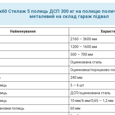
х60 Стелаж 5 полиць ДСП 300 кг на полицю пол
металевий на склад гараж підвал
Найменування
Характ
2160 — 3600 мм
1200 — 1600 мм
500 — 700 мм
Оцинкована сталь
Оцинковка/порошково-по
а
240 мм
лиць
5 — 6 шт.
лиць
ДСП/оцинкована сталь
лиць
10 мм/6 мм/0,65 — 1,2 мм
ановки полиць
60 мм