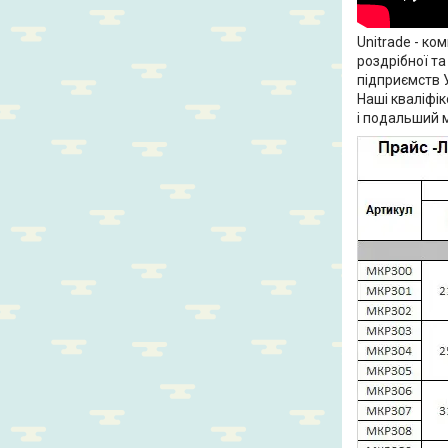
Unitrade - ко
роздрібної т
підприємств У
Наші кваліфік
і подальший 