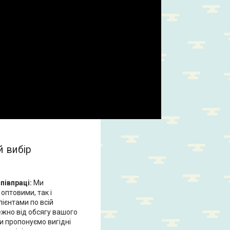
й вибір
співпраці:
Ми
оптовими, так і
ієнтами по всій
ежно від обсягу вашого
и пропонуємо вигідні