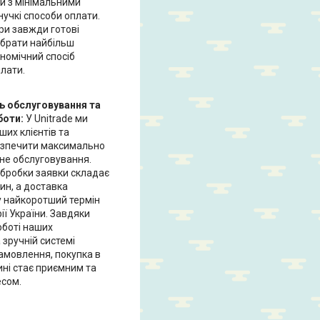
и з мінімальними
учкі способи оплати.
и завжди готові
ібрати найбільш
номічний спосіб
лати.
ь обслуговування та
боти:
У Unitrade ми
ших клієнтів та
езпечити максимально
сне обслуговування.
обробки заявки складає
ин, а доставка
у найкоротший термін
рії України. Завдяки
оботі наших
зручній системі
мовлення, покупка в
ні стає приємним та
сом.