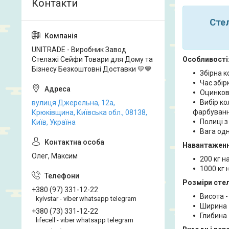
Сте
UNITRADE - Виробник Завод
Стелажі Сейфи Товари для Дому та
Особливості
Бізнесу Безкоштовні Доставки 💛💙
Збірна к
Час збірк
Оцинков
Вибір ко
вулиця Джерельна, 12а,
фарбуван
Крюківщина, Київська обл., 08138,
Полиці з
Київ, Україна
Вага одн
Навантаженн
Олег, Максим
200 кг н
1000 кг 
Розміри сте
+380 (97) 331-12-22
Висота -
kyivstar - viber whatsapp telegram
Ширина 
+380 (73) 331-12-22
Глибина 
lifecell - viber whatsapp telegram