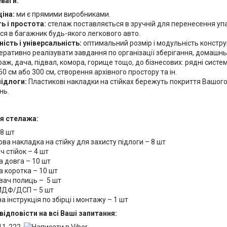
еваги:
ціна:
ми є прямими виробниками.
ь і простота:
стелаж поставляється в зручній для перенесення упа
ся в багажник будь-якого легкового авто.
ість і універсальність:
оптимальний розмір і модульність констру
перативно реалізувати завдання по організації зберігання, домашн
раж, дача, підвал, комора, горище тощо, до бізнесових: рядні систе
0 см або 300 см, створення архівного простору та ін.
підлоги:
Пластикові накладки на стійках бережуть покриття Вашого 
нь.
я стелажа:
 8 шт
ва накладка на стійку для захисту підлоги – 8 шт
ч стійок – 4 шт
а довга – 10 шт
 коротка – 10 шт
вач полиць – 5 шт
МДФ/ДСП – 5 шт
 інструкція по збірці і монтажу – 1 шт
відповісти на всі Ваші запитання: