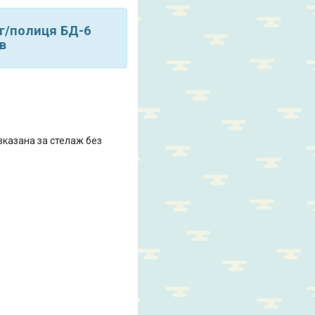
кг/полиця БД-6
в
 вказана за стелаж без