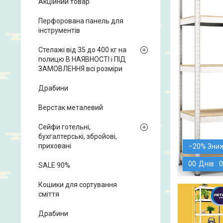
Акційний товар
Перфорована панель для
інструментів
Стелажі від 35 до 400 кг на
полицю В НАЯВНОСТІ і ПІД
ЗАМОВЛЕННЯ всі розміри
Драбини
Верстак металевий
Сейфи готельні,
бухгалтерські, збройові,
приховані
–20%
0
0
Днів
0
SALE 90%
Кошики для сортування
сміття
Драбини