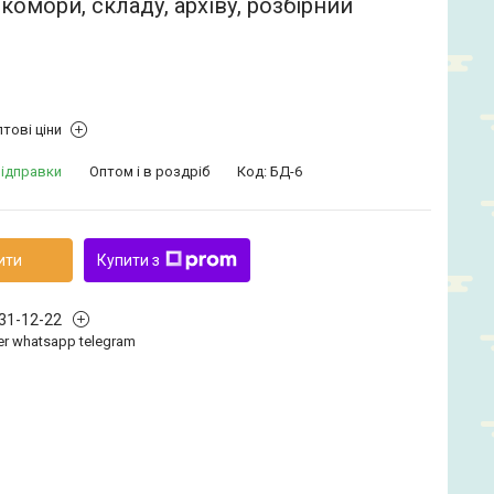
 комори, складу, архіву, розбірний
тові ціни
відправки
Оптом і в роздріб
Код:
БД-6
ити
Купити з
331-12-22
iber whatsapp telegram