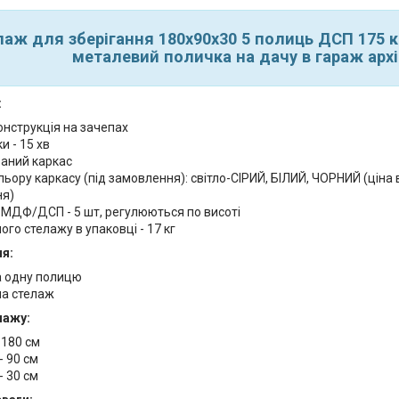
лаж для зберігання 180х90х30 5 полиць ДСП 175 
металевий поличка на дачу в гараж архі
:
онструкція на зачепах
и - 15 хв
аний каркас
льору каркасу (під замовлення): світло-СІРИЙ, БІЛИЙ, ЧОРНИЙ (ціна
ня)
 МДФ/ДСП - 5 шт, регулюються по висоті
ого стелажу в упаковці - 17 кг
я:
а одну полицю
на стелаж
лажу:
 180 см
- 90 см
- 30 см