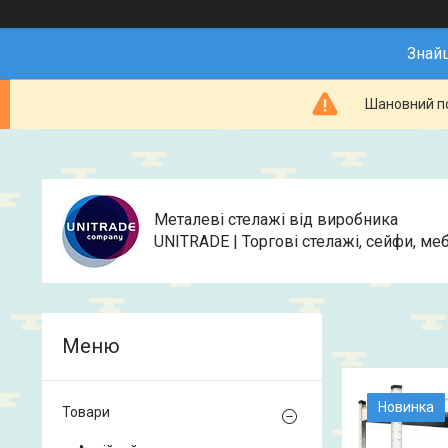
Знай
Шановний по
Металеві стелажі від виробника
UNITRADE | Торгові стелажі, сейфи, меб
Новинка
Товари