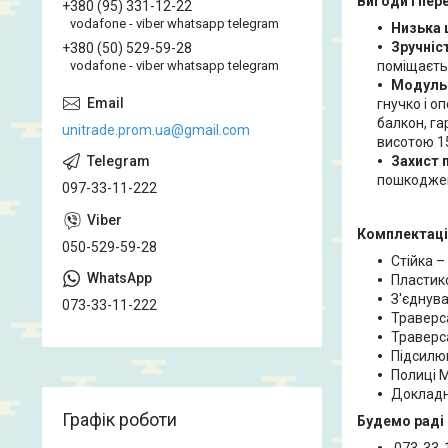
Вигоди і пер
+380 (95) 331-12-22
vodafone - viber whatsapp telegram
Низька 
Зручніст
+380 (50) 529-59-28
поміщаєть
vodafone - viber whatsapp telegram
Модульн
гнучко і о
балкон, га
unitrade.prom.ua@gmail.com
висотою 15
Захист 
пошкодже
097-33-11-222
Комплектаці
050-529-59-28
Стійка –
Пластико
З'єднува
073-33-11-222
Траверс
Траверса
Підсилю
Полиці 
Докладна
Графік роботи
Будемо раді 