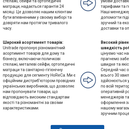
стелажі, сейфи та ортопедичні
умови доставк
матраци, надається гарантія 24
тарифами та гн
місяці. Це дозволяє нашим клієнтам
Наші менеджер
бути впевненими у своєму виборі та
допомогти під
довіряти нам протягом тривалого
зручний та еко
часу.
доставки та оп
Широкий асортимент товарів:
Високий рівен
Unitrade пропонує різноманітний
швидкість ро
асортимент товарів для дому та
цінуємо час на
бізнесу, включаючи поличкові
прагнемо заб
стелажі, металеві сейфи, ортопедичні
швидке та які
матраци та санітарно-гігієнічну
Середній час 
продукцію для сегменту HoReCa. Ми є
всього 30 хвил
офіційним дистриб'ютором провідних
здійснюється 
українських виробників, що дозволяє
по всій терито
нам пропонувати товари, що
оперативній р
відповідають високим стандартам
менеджерів та 
якості та різноманітні за своїми
оформлення за
характеристиками.
нашому магази
зручним проце