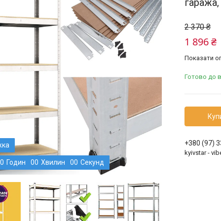
гаража,
2 370 ₴
1 896 ₴
Показати оп
Готово до 
Куп
+380 (97) 
kyivstar - v
0
Годин
0
0
Хвилин
0
0
Секунд