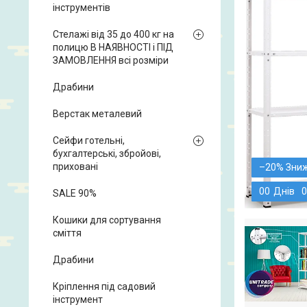
інструментів
Стелажі від 35 до 400 кг на
полицю В НАЯВНОСТІ і ПІД
ЗАМОВЛЕННЯ всі розміри
Драбини
Верстак металевий
Сейфи готельні,
бухгалтерські, збройові,
приховані
–20%
0
0
Днів
0
SALE 90%
Кошики для сортування
сміття
Драбини
Кріплення під садовий
інструмент