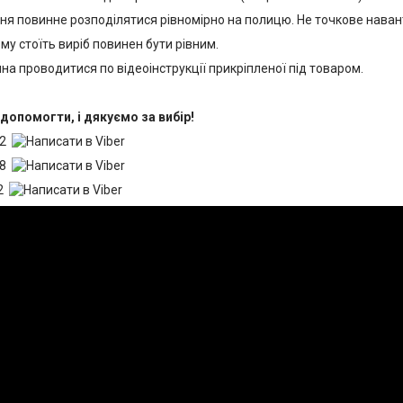
ня повинне розподілятися рівномірно на полицю. Не точкове наван
ому стоїть виріб повинен бути рівним.
нна проводитися по відеоінструкції прикріпленої під товаром.
допомогти, і дякуємо за вибір!
22
28
92