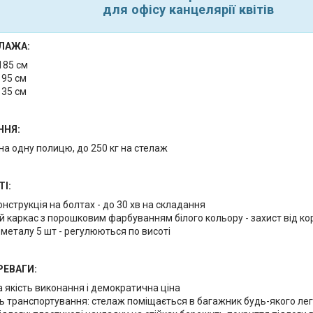
для офісу канцелярії квітів
ЛАЖА:
185 см
 95 см
 35 см
ННЯ:
 на одну полицю, до 250 кг на стелаж
І:
онструкція на болтах - до 30 хв на складання
 каркас з порошковим фарбуванням білого кольору - захист від кор
 металу 5 шт - регулюються по висоті
РЕВАГИ:
 якість виконання і демократична ціна
ь транспортування: стелаж поміщається в багажник будь-якого лег