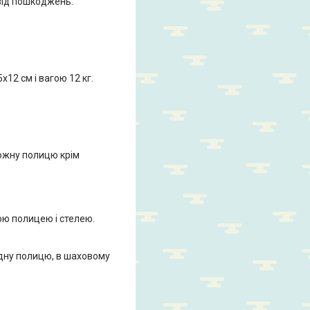
 від пошкоджень.
12 см і вагою 12 кг.
кожну полицю крім
ою полицею і стелею.
одну полицю, в шаховому