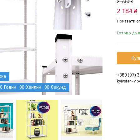
2 730 ₴
2 184 ₴
Показати оп
Готово до 
Куп
+380 (97) 
kyivstar - v
0
Годин
0
0
Хвилин
0
0
Секунд