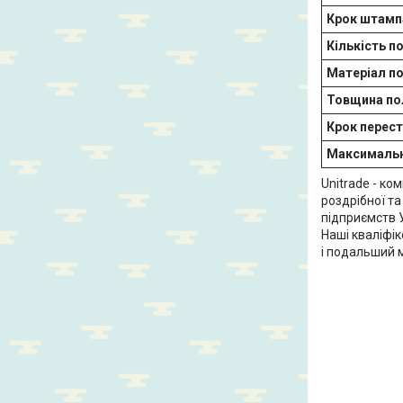
Крок штамп
Кількість п
Матеріал п
Товщина по
Крок перес
Максимальн
Unitrade - ко
роздрібної т
підприємств У
Наші кваліфік
і подальший 