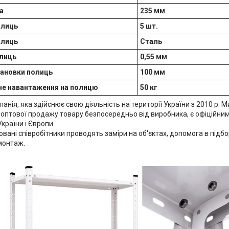
а
235 мм
олиць
5 шт.
олиць
Сталь
лиць
0,55 мм
тановки полиць
100 мм
е навантаження на полицю
50 кг
мпанія, яка здійснює свою діяльність на території України з 2010 р. 
а оптової продажу товару безпосередньо від виробника, є офіційни
країни і Європи.
овані співробітники проводять заміри на об'єктах, допомога в підб
монтаж.