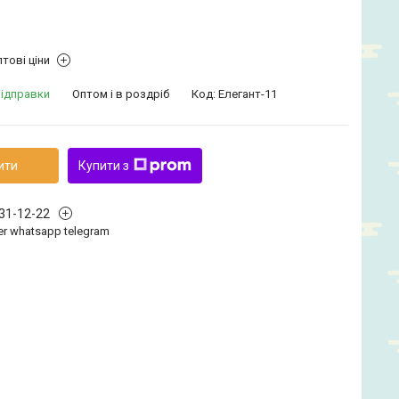
тові ціни
відправки
Оптом і в роздріб
Код:
Елегант-11
ити
Купити з
331-12-22
iber whatsapp telegram