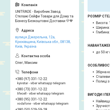
UNITRADE - Виробник Завод
Стелажі Сейфи Товари для Дому та
РОЗМІР СТЕ
Бізнесу Безкоштовні Доставки 💛💙
Висота: 
Ширина:
Глибина:
вулиця Джерельна, 12а,
Крюківщина, Київська обл., 08138,
НАВАНТАЖЕ
Київ, Україна
до 50 кг
Олег, Максим
ОСОБЛИВОСТ
Збірна к
Сталевий
+380 (97) 331-12-22
Полиці з
kyivstar - viber whatsapp telegram
+380 (73) 331-12-22
lifecell - viber whatsapp telegram
ВИГОДИ І ПЕ
+380 (95) 331-12-22
Найвища
vodafone - viber whatsapp telegram
Зручніст
+380 (50) 529-59-28