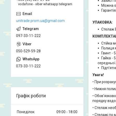
Захист п
vodafone - viber whatsapp telegram
Можна о
Гарантія
unitrade.prom.ua@gmail.com
УПАКОВКА:
Стелаж Е
097-33-11-222
КОМПЛЕКТАЦ
Стійка м
Полиця м
050-529-59-28
Гвинт - 5
Гайка - 
середньої.
073-33-11-222
Підп'ятн
Увага!
• При розраху
• Нижня полиц
Графік роботи
• Обов'язково
порядку вздо
• Стелаж необ
Понеділок
09:00
18:00
• Стелажі по 