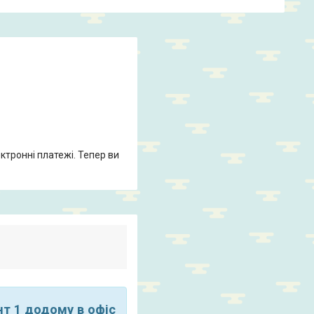
ктронні платежі. Тепер ви
нт 1 додому в офіс