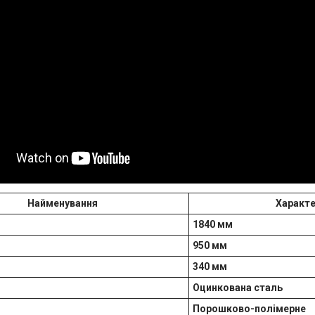
Найменування
Характ
1840 мм
950 мм
340 мм
Оцинкована сталь
Порошково-полімерне