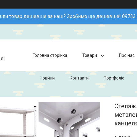
шли товар дешевше за наш? Зробимо ще дешевше! 09733
Головна сторінка
Товари
Про нас
лі
Новини
Контакти
Портфоліо
Стелаж 
металев
канцеля