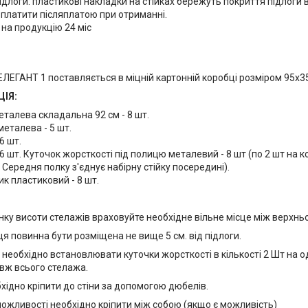
ідлоги: пластикові накладки на стійках бережуть покриття підлоги
платити післяплатою при отриманні.
 на продукцію 24 міс
ЛЕГАНТ 1 поставляється в міцній картонній коробці розміром 95х35х
ІЯ:
еталева складальна 92 см - 8 шт.
еталева - 5 шт.
6 шт.
56 шт. Куточок жорсткості під полицю металевий - 8 шт (по 2 шт на 
 Середня полку з'єднує набірну стійку посередині).
ик пластиковий - 8 шт.
нку висоти стелажів враховуйте необхідне вільне місце між верхнь
я повинна бути розміщена не вище 5 см. від підлоги.
 необхідно встановлювати куточки жорсткості в кількості 2 Шт на 
вж всього стелажа.
хідно кріпити до стіни за допомогою дюбелів.
можливості необхідно кріпити між собою (якщо є можливість)