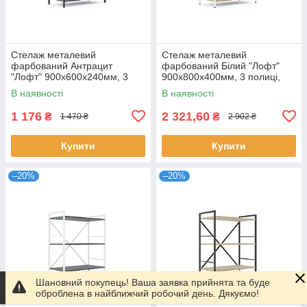
Стелаж металевий
Стелаж металевий
фарбований Антрацит
фарбований Білий "Лофт"
"Лофт" 900х600х240мм, 3
900х800х400мм, 3 полиці,
полиці, ЛДСП колір полиць
ЛДСП колір полиць Дуб
В наявності
В наявності
Антрацит | Стелаж для
Артізан | Стелаж для книг
передпокою
1 176
2 321,60
₴
₴
1 470 ₴
2 902 ₴
Купити
Купити
–20%
–20%
Шановний покупець! Ваша заявка прийнята та буде
оброблена в найближчий робочий день. Дякуємо!