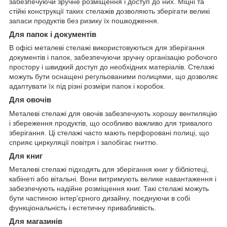
забезпечуючи зручне розміщення і доступ до них. Міцні та
стійкі конструкції таких стелажів дозволяють зберігати великі
запаси продуктів без ризику їх пошкодження.
Для папок і документів
В офісі металеві стелажі використовуються для зберігання
документів і папок, забезпечуючи зручну організацію робочого
простору і швидкий доступ до необхідних матеріалів. Стелажі
можуть бути оснащені регульованими полицями, що дозволяє
адаптувати їх під різні розміри папок і коробок.
Для овочів
Металеві стелажі для овочів забезпечують хорошу вентиляцію
і збереження продуктів, що особливо важливо для тривалого
зберігання. Ці стелажі часто мають перфоровані полиці, що
сприяє циркуляції повітря і запобігає гниттю.
Для книг
Металеві стелажі підходять для зберігання книг у бібліотеці,
кабінеті або вітальні. Вони витримують велике навантаження і
забезпечують надійне розміщення книг. Такі стелажі можуть
бути частиною інтер'єрного дизайну, поєднуючи в собі
функціональність і естетичну привабливість.
Для магазинів