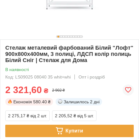
Стелаж металевий фарбований Білий "Лофт"
900х800х400мм, 3 полиці, ЛДСП колір полиць
Білий Сніг | Стелаж для Дома
В наявності
Код: LS09025 08040 35 whit+whi
Опт і роздріб
2 321,60
₴
2 902 ₴
Економія
580.40 ₴
Залишилось
2 дні
2 275,17 ₴
від 2 шт.
2 205,52 ₴
від 5 шт.
Купити