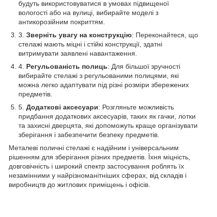
будуть використовуватися в умовах підвищеної
вологості або на вулиці, вибирайте моделі з
антикорозійним покриттям.
Зверніть увагу на конструкцію
: Переконайтеся, що
стелажі мають міцні і стійкі конструкції, здатні
витримувати заявлені навантаження.
Регульованість полиць
: Для більшої зручності
вибирайте стелажі з регульованими полицями, які
можна легко адаптувати під різні розміри збережених
предметів.
Додаткові аксесуари
: Розгляньте можливість
придбання додаткових аксесуарів, таких як гачки, лотки
та захисні дверцята, які допоможуть краще організувати
зберігання і забезпечити безпеку предметів.
Металеві поличні стелажі є надійним і універсальним
рішенням для зберігання різних предметів. Їхня міцність,
довговічність і широкий спектр застосування роблять їх
незамінними у найрізноманітніших сферах, від складів і
виробництв до житлових приміщень і офісів.