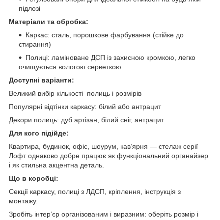
підлозі
Матеріали та обробка:
Каркас: сталь, порошкове фарбування (стійке до
стирання)
Полиці: ламіноване ДСП із захисною кромкою, легко
очищується вологою серветкою
Доступні варіанти:
Великий вибір кількості полиць і розмірів
Популярні відтінки каркасу: білий або антрацит
Декори полиць: дуб артізан, білий сніг, антрацит
Для кого підійде:
Квартира, будинок, офіс, шоурум, кав’ярня — стелаж серії
Лофт однаково добре працює як функціональний органайзер
і як стильна акцентна деталь.
Що в коробці:
Секції каркасу, полиці з ЛДСП, кріплення, інструкція з
монтажу.
Зробіть інтер’єр організованим і виразним: оберіть розмір і