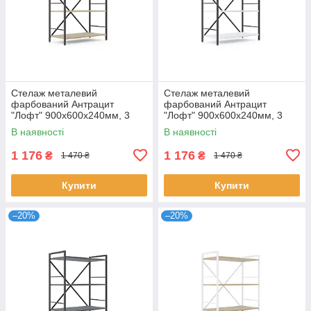
Стелаж металевий
Стелаж металевий
фарбований Антрацит
фарбований Антрацит
"Лофт" 900х600х240мм, 3
"Лофт" 900х600х240мм, 3
полиці, ЛДСП колір полиць
полиці, ЛДСП колір полиць
В наявності
В наявності
Дуб Артізан | Стелаж для
Білий Сніг | Стелаж для
шоурума
шоурума
1 176
1 176
₴
₴
1 470 ₴
1 470 ₴
Купити
Купити
–20%
–20%