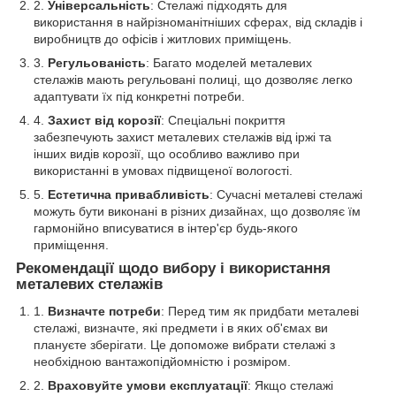
Універсальність
: Стелажі підходять для
використання в найрізноманітніших сферах, від складів і
виробництв до офісів і житлових приміщень.
Регульованість
: Багато моделей металевих
стелажів мають регульовані полиці, що дозволяє легко
адаптувати їх під конкретні потреби.
Захист від корозії
: Спеціальні покриття
забезпечують захист металевих стелажів від іржі та
інших видів корозії, що особливо важливо при
використанні в умовах підвищеної вологості.
Естетична привабливість
: Сучасні металеві стелажі
можуть бути виконані в різних дизайнах, що дозволяє їм
гармонійно вписуватися в інтер'єр будь-якого
приміщення.
Рекомендації щодо вибору і використання
металевих стелажів
Визначте потреби
: Перед тим як придбати металеві
стелажі, визначте, які предмети і в яких об'ємах ви
плануєте зберігати. Це допоможе вибрати стелажі з
необхідною вантажопідйомністю і розміром.
Враховуйте умови експлуатації
: Якщо стелажі