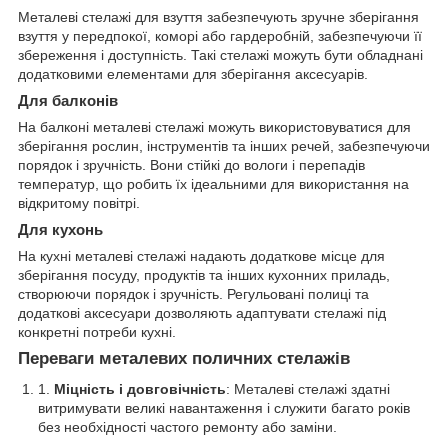
Металеві стелажі для взуття забезпечують зручне зберігання
взуття у передпокої, коморі або гардеробній, забезпечуючи її
збереження і доступність. Такі стелажі можуть бути обладнані
додатковими елементами для зберігання аксесуарів.
Для балконів
На балконі металеві стелажі можуть використовуватися для
зберігання рослин, інструментів та інших речей, забезпечуючи
порядок і зручність. Вони стійкі до вологи і перепадів
температур, що робить їх ідеальними для використання на
відкритому повітрі.
Для кухонь
На кухні металеві стелажі надають додаткове місце для
зберігання посуду, продуктів та інших кухонних приладь,
створюючи порядок і зручність. Регульовані полиці та
додаткові аксесуари дозволяють адаптувати стелажі під
конкретні потреби кухні.
Переваги металевих поличних стелажів
Міцність і довговічність
: Металеві стелажі здатні
витримувати великі навантаження і служити багато років
без необхідності частого ремонту або заміни.