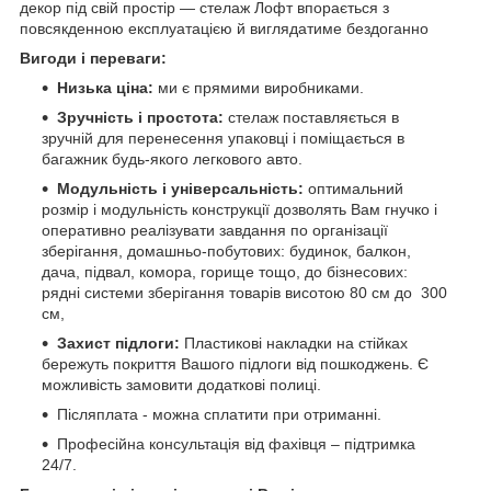
декор під свій простір — стелаж Лофт впорається з
повсякденною експлуатацією й виглядатиме бездоганно
Вигоди і переваги:
Низька ціна:
ми є прямими виробниками.
Зручність і простота:
стелаж поставляється в
зручній для перенесення упаковці і поміщається в
багажник будь-якого легкового авто.
Модульність і універсальність:
оптимальний
розмір і модульність конструкції дозволять Вам гнучко і
оперативно реалізувати завдання по організації
зберігання, домашньо-побутових: будинок, балкон,
дача, підвал, комора, горище тощо, до бізнесових:
рядні системи зберігання товарів висотою 80 см до 300
см,
Захист підлоги:
Пластикові накладки на стійках
бережуть покриття Вашого підлоги від пошкоджень. Є
можливість замовити додаткові полиці.
Післяплата - можна сплатити при отриманні.
Професійна консультація від фахівця – підтримка
24/7.