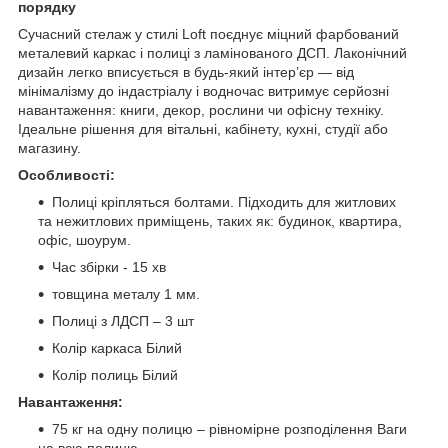
порядку
Сучасний стелаж у стилі Loft поєднує міцний фарбований
металевий каркас і полиці з ламінованого ДСП. Лаконічний
дизайн легко вписується в будь-який інтер’єр — від
мінімалізму до індастріалу і водночас витримує серйозні
навантаження: книги, декор, рослини чи офісну техніку.
Ідеальне рішення для вітальні, кабінету, кухні, студії або
магазину.
Особливості:
Полиці кріпляться болтами. Підходить для житлових
та нежитлових приміщень, таких як: будинок, квартира,
офіс, шоурум.
Час збірки - 15 хв
товщина металу 1 мм.
Полиці з ЛДСП – 3 шт
Колір каркаса Білий
Колір полиць Білий
Навантаження:
75 кг на одну полицю – рівномірне розподілення Ваги