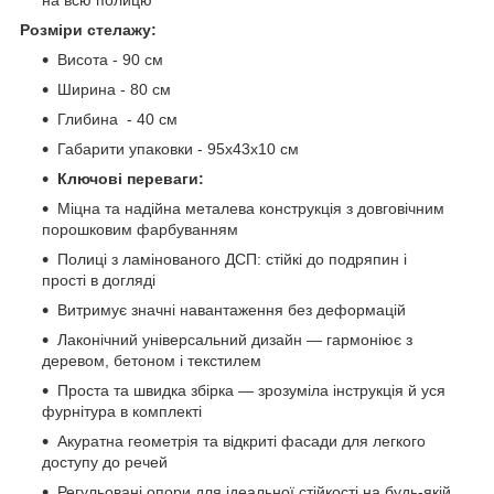
на всю полицю
Розміри стелажу:
Висота - 90 см
Ширина - 80 см
Глибина - 40 см
Габарити упаковки - 95х43х10 см
Ключові переваги:
Міцна та надійна металева конструкція з довговічним
порошковим фарбуванням
Полиці з ламінованого ДСП: стійкі до подряпин і
прості в догляді
Витримує значні навантаження без деформацій
Лаконічний універсальний дизайн — гармоніює з
деревом, бетоном і текстилем
Проста та швидка збірка — зрозуміла інструкція й уся
фурнітура в комплекті
Акуратна геометрія та відкриті фасади для легкого
доступу до речей
Регульовані опори для ідеальної стійкості на будь-якій