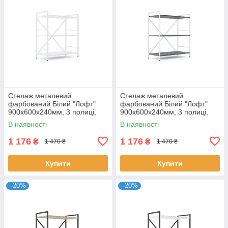
Стелаж металевий
Стелаж металевий
фарбований Білий "Лофт"
фарбований Білий "Лофт"
900х600х240мм, 3 полиці,
900х600х240мм, 3 полиці,
ЛДСП колір полиць Білий Сніг
ЛДСП колір полиць Антрацит
В наявності
В наявності
| Стелаж для офісу
| Стелаж для тераси
1 176
1 176
₴
₴
1 470 ₴
1 470 ₴
Купити
Купити
–20%
–20%