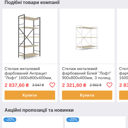
Подібні товари компанії
Стелаж металевий
Стелаж металевий
Сте
фарбований Антрацит
фарбований Білий "Лофт"
фарб
"Лофт" 1600х800х400мм,
900х800х400мм, 3 полиці,
1600
5 полиць, ЛДСП колір
ЛДСП колір полиць Дуб
поли
2 837,60
2 321,60
2 8
₴
₴
3 547 ₴
2 902 ₴
полиць Дуб Артізан |
Артізан | Стелаж для книг
поли
Стелаж для Дома
Сте
Купити
Купити
Акційні пропозиції та новинки
–20%
–20%