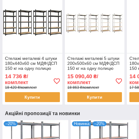
Стелажі металеві 4 штуки
Стелажі металеві 5 штуки
Стел
180х440х60 см МДФ/ДСП
200х500х60 см МДФ/ДСП
180
150 кг на одну полицю
150 кг на одну полицю
150 
фарбований чорний 5
оцинковані 5 полиці (х5)
оцин
14 736
15 090,40
14 
₴/
₴/
полиці (х4) комплект
комплект
комп
комплект
комплект
ком
18 420 ₴/комплект
18 863 ₴/комплект
17 58
Купити
Купити
Акційні пропозиції та новинки
–20%
Новинка
–20%