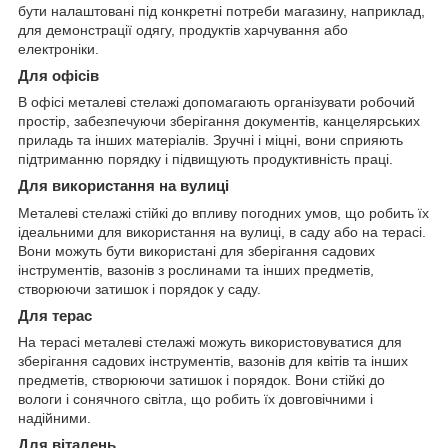
бути налаштовані під конкретні потреби магазину, наприклад,
для демонстрації одягу, продуктів харчування або
електроніки.
Для офісів
В офісі металеві стелажі допомагають організувати робочий
простір, забезпечуючи зберігання документів, канцелярських
приладь та інших матеріалів. Зручні і міцні, вони сприяють
підтриманню порядку і підвищують продуктивність праці.
Для використання на вулиці
Металеві стелажі стійкі до впливу погодних умов, що робить їх
ідеальними для використання на вулиці, в саду або на терасі.
Вони можуть бути використані для зберігання садових
інструментів, вазонів з рослинами та інших предметів,
створюючи затишок і порядок у саду.
Для терас
На терасі металеві стелажі можуть використовуватися для
зберігання садових інструментів, вазонів для квітів та інших
предметів, створюючи затишок і порядок. Вони стійкі до
вологи і сонячного світла, що робить їх довговічними і
надійними.
Для віталень