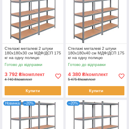
Стелажі металеві 2 штуки
Стелажі металеві 2 штуки
180х180х30 см МДФ/ДСП 175
180х180х40 см МДФ/ДСП 175
кг на одну полицю
кг на одну полицю
оцинковані 10 полиць
оцинковані 10 полиць для
Готово до відправки
Готово до відправки
комплект
зберігання
3 792
4 380
₴/комплект
₴/комплект
4 740 ₴/комплект
5 475 ₴/комплект
Купити
Купити
Новинка
–20%
–20%