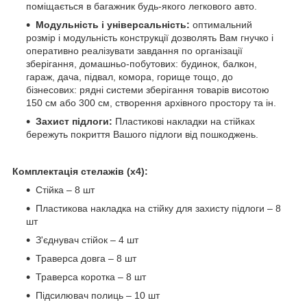
поміщається в багажник будь-якого легкового авто.
Модульність і універсальність:
оптимальний
розмір і модульність конструкції дозволять Вам гнучко і
оперативно реалізувати завдання по організації
зберігання, домашньо-побутових: будинок, балкон,
гараж, дача, підвал, комора, горище тощо, до
бізнесових: рядні системи зберігання товарів висотою
150 см або 300 см, створення архівного простору та ін.
Захист підлоги:
Пластикові накладки на стійках
бережуть покриття Вашого підлоги від пошкоджень.
Комплектація стелажів (х4):
Стійка – 8 шт
Пластикова накладка на стійку для захисту підлоги – 8
шт
З'єднувач стійок – 4 шт
Траверса довга – 8 шт
Траверса коротка – 8 шт
Підсилювач полиць – 10 шт