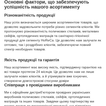
Основні фактори, що забезпечують
успішність нашого асортименту
Різноманітність продукції
Наш успіх визначається широким асортиментом товарів, що
дозволяє задовольнити потреби різних сегментів клієнтів. Ми
пропонуємо різноманітність поличкових стелажів, металевих
сейфів, ортопедичних матраців та санітарно-гігієнічної
продукції для сегменту HoReCa. Це дозволяє нам залучати як
оптових, так і роздрібних клієнтів, забезпечуючи повний
спектр необхідних товарів.
Якість продукції та гарантія
Наш асортимент має високу якість, підтверджену гарантією на
всі товари протягом 24 місяців. Це дозволяє нам не лише
залучати нових клієнтів, а й утримувати вже існуючих,
створюючи довгострокові стосунки довіри
Співпраця з провідними виробниками
Ми є офіційним дистриб'ютором провідних українських
виробників поличкових стелажів, сейфів, ортопедичних
матраців та інших товарів. Завдяки цьому партнерству ми
маємо доступ до високоякісної продукції, що відповідає