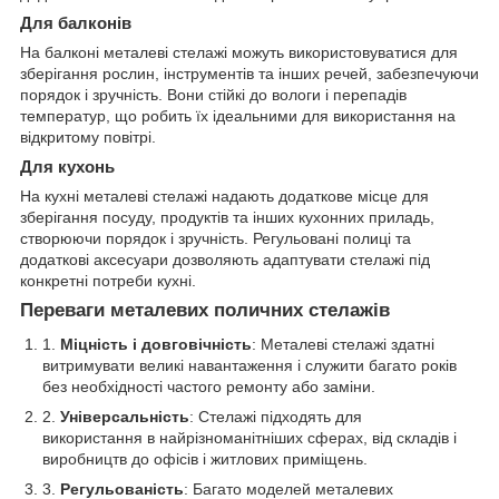
Для балконів
На балконі металеві стелажі можуть використовуватися для
зберігання рослин, інструментів та інших речей, забезпечуючи
порядок і зручність. Вони стійкі до вологи і перепадів
температур, що робить їх ідеальними для використання на
відкритому повітрі.
Для кухонь
На кухні металеві стелажі надають додаткове місце для
зберігання посуду, продуктів та інших кухонних приладь,
створюючи порядок і зручність. Регульовані полиці та
додаткові аксесуари дозволяють адаптувати стелажі під
конкретні потреби кухні.
Переваги металевих поличних стелажів
Міцність і довговічність
: Металеві стелажі здатні
витримувати великі навантаження і служити багато років
без необхідності частого ремонту або заміни.
Універсальність
: Стелажі підходять для
використання в найрізноманітніших сферах, від складів і
виробництв до офісів і житлових приміщень.
Регульованість
: Багато моделей металевих