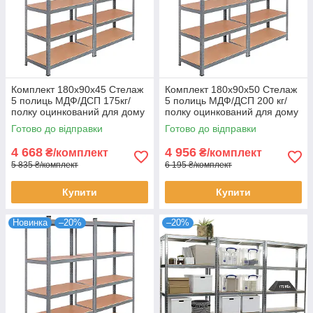
Комплект 180х90х45 Стелаж
Комплект 180х90х50 Стелаж
5 полиць МДФ/ДСП 175кг/
5 полиць МДФ/ДСП 200 кг/
полку оцинкований для дому
полку оцинкований для дому
офісу склад 2 штуки
офісу склад 2 штуки
Готово до відправки
Готово до відправки
4 668
4 956
₴/комплект
₴/комплект
5 835 ₴/комплект
6 195 ₴/комплект
Купити
Купити
Новинка
–20%
–20%