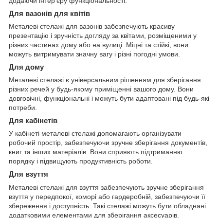
додаючи інтер'єру функціональності.
Для вазонів для квітів
Металеві стелажі для вазонів забезпечують красиву
презентацію і зручність догляду за квітами, розміщеними у
різних частинах дому або на вулиці. Міцні та стійкі, вони
можуть витримувати значну вагу і різні погодні умови.
Для дому
Металеві стелажі є універсальним рішенням для зберігання
різних речей у будь-якому приміщенні вашого дому. Вони
довговічні, функціональні і можуть бути адаптовані під будь-які
потреби.
Для кабінетів
У кабінеті металеві стелажі допомагають організувати
робочий простір, забезпечуючи зручне зберігання документів,
книг та інших матеріалів. Вони сприяють підтриманню
порядку і підвищують продуктивність роботи.
Для взуття
Металеві стелажі для взуття забезпечують зручне зберігання
взуття у передпокої, коморі або гардеробній, забезпечуючи її
збереження і доступність. Такі стелажі можуть бути обладнані
додатковими елементами для зберігання аксесуарів.