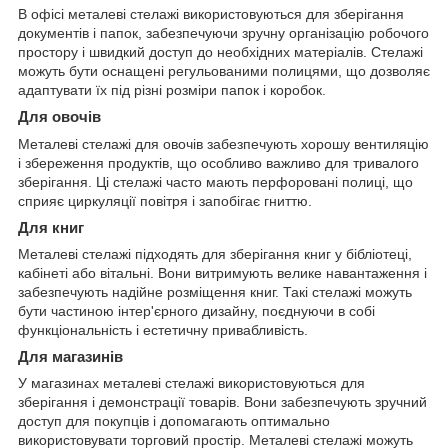
В офісі металеві стелажі використовуються для зберігання
документів і папок, забезпечуючи зручну організацію робочого
простору і швидкий доступ до необхідних матеріалів. Стелажі
можуть бути оснащені регульованими полицями, що дозволяє
адаптувати їх під різні розміри папок і коробок.
Для овочів
Металеві стелажі для овочів забезпечують хорошу вентиляцію
і збереження продуктів, що особливо важливо для тривалого
зберігання. Ці стелажі часто мають перфоровані полиці, що
сприяє циркуляції повітря і запобігає гниттю.
Для книг
Металеві стелажі підходять для зберігання книг у бібліотеці,
кабінеті або вітальні. Вони витримують велике навантаження і
забезпечують надійне розміщення книг. Такі стелажі можуть
бути частиною інтер'єрного дизайну, поєднуючи в собі
функціональність і естетичну привабливість.
Для магазинів
У магазинах металеві стелажі використовуються для
зберігання і демонстрації товарів. Вони забезпечують зручний
доступ для покупців і допомагають оптимально
використовувати торговий простір. Металеві стелажі можуть