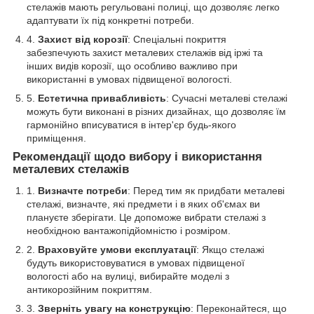
стелажів мають регульовані полиці, що дозволяє легко
адаптувати їх під конкретні потреби.
Захист від корозії
: Спеціальні покриття
забезпечують захист металевих стелажів від іржі та
інших видів корозії, що особливо важливо при
використанні в умовах підвищеної вологості.
Естетична привабливість
: Сучасні металеві стелажі
можуть бути виконані в різних дизайнах, що дозволяє їм
гармонійно вписуватися в інтер'єр будь-якого
приміщення.
Рекомендації щодо вибору і використання
металевих стелажів
Визначте потреби
: Перед тим як придбати металеві
стелажі, визначте, які предмети і в яких об'ємах ви
плануєте зберігати. Це допоможе вибрати стелажі з
необхідною вантажопідйомністю і розміром.
Враховуйте умови експлуатації
: Якщо стелажі
будуть використовуватися в умовах підвищеної
вологості або на вулиці, вибирайте моделі з
антикорозійним покриттям.
Зверніть увагу на конструкцію
: Переконайтеся, що