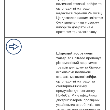
поличкові стелажі, сейфи та
ортопедичні матраци,
надається гарантія 24 місяці.
Це дозволяє нашим клієнтам
бути впевненими у своєму
виборі та довіряти нам
протягом тривалого часу.
Широкий асортимент
товарів:
Unitrade пропонує
різноманітний асортимент
товарів для дому та бізнесу,
включаючи поличкові
стелажі, металеві сейфи,
ортопедичні матраци та
санітарно-гігієнічну
продукцію для сегменту
HoReCa. Ми є офіційним
дистриб'ютором провідних
українських виробників, що
дозволяє нам пропонувати