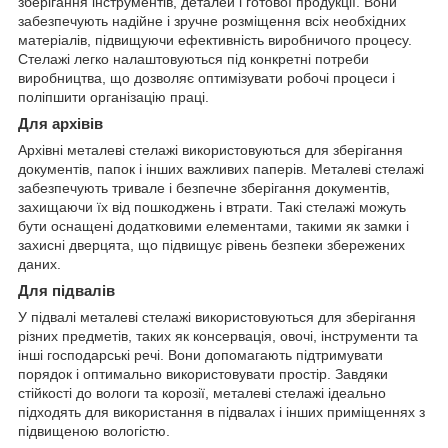
зберігання інструментів, деталей і готової продукції. Вони
забезпечують надійне і зручне розміщення всіх необхідних
матеріалів, підвищуючи ефективність виробничого процесу.
Стелажі легко налаштовуються під конкретні потреби
виробництва, що дозволяє оптимізувати робочі процеси і
поліпшити організацію праці.
Для архівів
Архівні металеві стелажі використовуються для зберігання
документів, папок і інших важливих паперів. Металеві стелажі
забезпечують тривале і безпечне зберігання документів,
захищаючи їх від пошкоджень і втрати. Такі стелажі можуть
бути оснащені додатковими елементами, такими як замки і
захисні дверцята, що підвищує рівень безпеки збережених
даних.
Для підвалів
У підвалі металеві стелажі використовуються для зберігання
різних предметів, таких як консервація, овочі, інструменти та
інші господарські речі. Вони допомагають підтримувати
порядок і оптимально використовувати простір. Завдяки
стійкості до вологи та корозії, металеві стелажі ідеально
підходять для використання в підвалах і інших приміщеннях з
підвищеною вологістю.