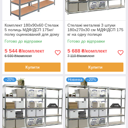
Комплект 180х90х60 Стелаж
Стелажі металеві 3 штуки
5 полиць МДФ/ДСП 175кг/
180х270х30 см МДФ/ДСП 175
полку оцинкований для дому
кг на одну полицю
офісу склад 2 штуки
оцинковані 15 полиць
Готово до відправки
Готово до відправки
комплект для зберігання
5 544
5 688
₴/комплект
₴/комплект
6 930 ₴/комплект
7 110 ₴/комплект
Купити
Купити
–20%
Новинка
–20%