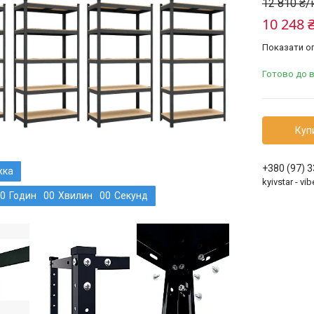
12 810 ₴
10 248 
Показати оп
Готово до 
Куп
+380 (97) 
kyivstar - v
0
Годин
0
0
Хвилин
0
0
Секунд