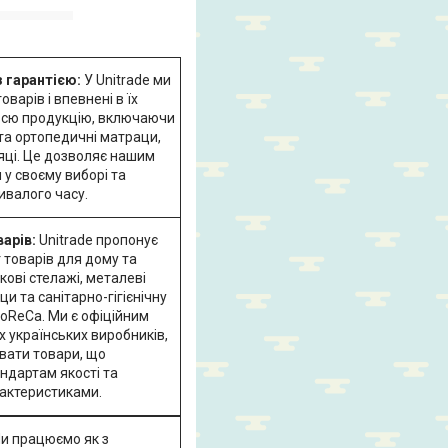
з гарантією:
У Unitrade ми
варів і впевнені в їх
 всю продукцію, включаючи
 та ортопедичні матраци,
сяці. Це дозволяє нашим
 у своєму виборі та
ивалого часу.
арів:
Unitrade пропонує
 товарів для дому та
ові стелажі, металеві
и та санітарно-гігієнічну
oReCa. Ми є офіційним
 українських виробників,
вати товари, що
ндартам якості та
рактеристиками.
и працюємо як з