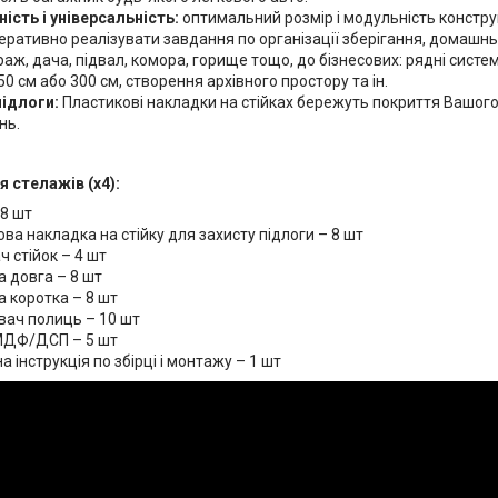
ість і універсальність:
оптимальний розмір і модульність констру
перативно реалізувати завдання по організації зберігання, домашн
раж, дача, підвал, комора, горище тощо, до бізнесових: рядні систе
0 см або 300 см, створення архівного простору та ін.
підлоги:
Пластикові накладки на стійках бережуть покриття Вашого 
нь.
 стелажів (х4):
 8 шт
ва накладка на стійку для захисту підлоги – 8 шт
ч стійок – 4 шт
а довга – 8 шт
а коротка – 8 шт
вач полиць – 10 шт
МДФ/ДСП – 5 шт
 інструкція по збірці і монтажу – 1 шт