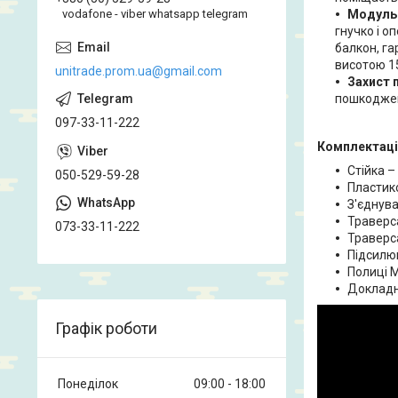
Модульн
vodafone - viber whatsapp telegram
гнучко і о
балкон, га
висотою 15
unitrade.prom.ua@gmail.com
Захист 
пошкодже
097-33-11-222
Комплектація
Стійка –
050-529-59-28
Пластико
З'єднува
Траверс
073-33-11-222
Траверс
Підсилю
Полиці 
Докладна
Графік роботи
Понеділок
09:00
18:00