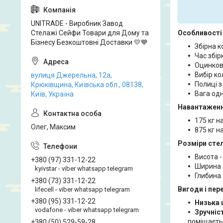
UNITRADE - Виробник Завод
Стелажі Сейфи Товари для Дому та
Особливості 
Бізнесу Безкоштовні Доставки 💛💙
Збірна к
Час збірк
Оцинков
Вибір ко
вулиця Джерельна, 12а,
Полиці з
Крюківщина, Київська обл., 08138,
Вага одн
Київ, Україна
Навантаженн
175 кг н
Олег, Максим
875 кг н
Розміри сте
Висота -
+380 (97) 331-12-22
Ширина 
kyivstar - viber whatsapp telegram
Глибина 
+380 (73) 331-12-22
Вигоди і пер
lifecell - viber whatsapp telegram
+380 (95) 331-12-22
Низька 
vodafone - viber whatsapp telegram
Зручніст
поміщаєть
+380 (50) 529-59-28