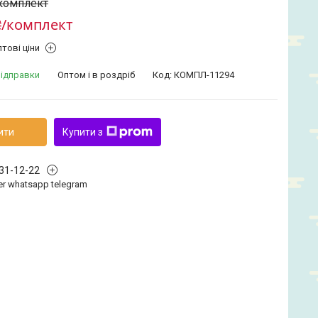
/комплект
₴/комплект
тові ціни
відправки
Оптом і в роздріб
Код:
КОМПЛ-11294
ити
Купити з
331-12-22
iber whatsapp telegram