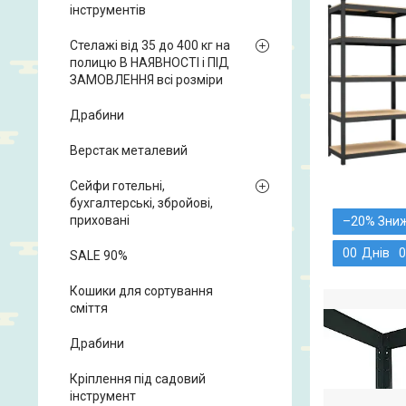
інструментів
Стелажі від 35 до 400 кг на
полицю В НАЯВНОСТІ і ПІД
ЗАМОВЛЕННЯ всі розміри
Драбини
Верстак металевий
Сейфи готельні,
бухгалтерські, збройові,
приховані
–20%
0
0
Днів
0
SALE 90%
Кошики для сортування
сміття
Драбини
Кріплення під садовий
інструмент