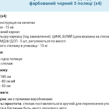
фарбований чорний 5 полиці (х4)
(х4):
онструкція на зачепах
и - 15 хв
аний каркас
льору каркасу (під замовлення): ЦИНК, БІЛИЙ (ціна вказана за сте
 МДФ/ДСП - 5 шт, регулюються по висоті
ого стелажу в упаковці - 15 кг
я:
а одну полицю
а стелаж
лажу:
 180 см
- 80 см
х4
- 50 см
еваги:
ціна:
ми є прямими виробниками.
ь і простота:
стелаж поставляється в зручній для перенесення упа
ся в багажник будь-якого легкового авто.