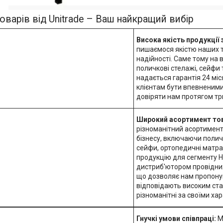
оварів від Unitrade – Ваш найкращий вибір
Висока якість продукції 
пишаємося якістю наших то
надійності. Саме тому на
поличкові стелажі, сейфи
надається гарантія 24 мі
клієнтам бути впевненими
довіряти нам протягом тр
Широкий асортимент тов
різноманітний асортимент
бізнесу, включаючи поличк
сейфи, ортопедичні матрац
продукцію для сегменту H
дистриб'ютором провідних
що дозволяє нам пропону
відповідають високим ста
різноманітні за своїми ха
Гнучкі умови співпраці:
М