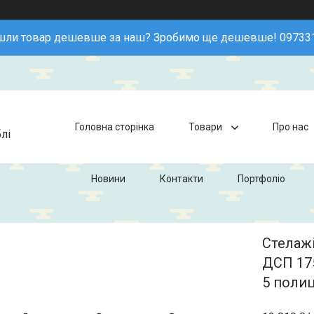
шли товар дешевше за наш? Зробимо ще дешевше! 09733
Головна сторінка
Товари
Про нас
лі
Новини
Контакти
Портфоліо
Стелажі
ДСП 17
5 полиц