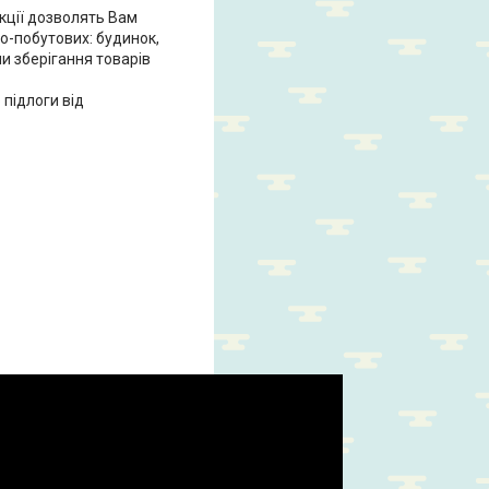
кції дозволять Вам
ьо-побутових: будинок,
ми зберігання товарів
підлоги від