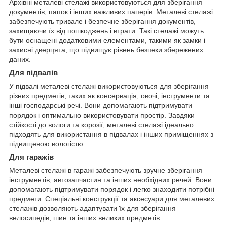
Архівні металеві стелажі використовуються для зберігання
документів, папок і інших важливих паперів. Металеві стелажі
забезпечують тривале і безпечне зберігання документів,
захищаючи їх від пошкоджень і втрати. Такі стелажі можуть
бути оснащені додатковими елементами, такими як замки і
захисні дверцята, що підвищує рівень безпеки збережених
даних.
Для підвалів
У підвалі металеві стелажі використовуються для зберігання
різних предметів, таких як консервація, овочі, інструменти та
інші господарські речі. Вони допомагають підтримувати
порядок і оптимально використовувати простір. Завдяки
стійкості до вологи та корозії, металеві стелажі ідеально
підходять для використання в підвалах і інших приміщеннях з
підвищеною вологістю.
Для гаражів
Металеві стелажі в гаражі забезпечують зручне зберігання
інструментів, автозапчастин та інших необхідних речей. Вони
допомагають підтримувати порядок і легко знаходити потрібні
предмети. Спеціальні конструкції та аксесуари для металевих
стелажів дозволяють адаптувати їх для зберігання
велосипедів, шин та інших великих предметів.