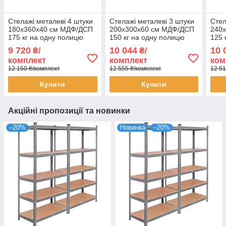
Стелажі металеві 4 штуки
Стелажі металеві 3 штуки
Стел
180х360х40 см МДФ/ДСП
200х300х60 см МДФ/ДСП
240
175 кг на одну полицю
150 кг на одну полицю
125 
фарбований чорний 5
фарбований чорний 5
оцин
9 720
10 044
10 
₴/
₴/
полиці (х4) комплект
полиці (х3) комплект
комп
комплект
комплект
ком
12 150 ₴/комплект
12 555 ₴/комплект
12 51
Купити
Купити
Акційні пропозиції та новинки
–20%
Новинка
–20%