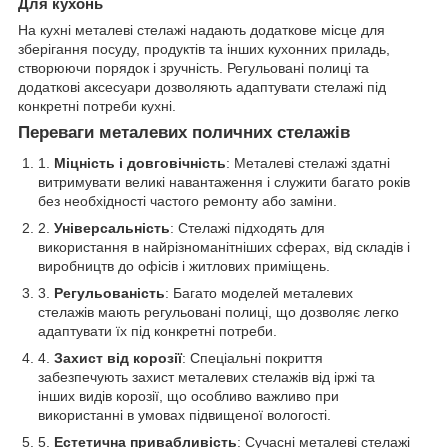
Для кухонь
На кухні металеві стелажі надають додаткове місце для
зберігання посуду, продуктів та інших кухонних приладь,
створюючи порядок і зручність. Регульовані полиці та
додаткові аксесуари дозволяють адаптувати стелажі під
конкретні потреби кухні.
Переваги металевих поличних стелажів
Міцність і довговічність
: Металеві стелажі здатні
витримувати великі навантаження і служити багато років
без необхідності частого ремонту або заміни.
Універсальність
: Стелажі підходять для
використання в найрізноманітніших сферах, від складів і
виробництв до офісів і житлових приміщень.
Регульованість
: Багато моделей металевих
стелажів мають регульовані полиці, що дозволяє легко
адаптувати їх під конкретні потреби.
Захист від корозії
: Спеціальні покриття
забезпечують захист металевих стелажів від іржі та
інших видів корозії, що особливо важливо при
використанні в умовах підвищеної вологості.
Естетична привабливість
: Сучасні металеві стелажі