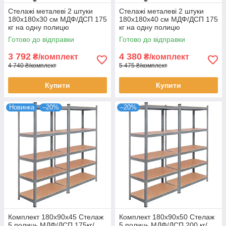
Стелажі металеві 2 штуки
Стелажі металеві 2 штуки
180х180х30 см МДФ/ДСП 175
180х180х40 см МДФ/ДСП 175
кг на одну полицю
кг на одну полицю
оцинковані 10 полиць
оцинковані 10 полиць для
Готово до відправки
Готово до відправки
комплект
зберігання
3 792
4 380
₴/комплект
₴/комплект
4 740 ₴/комплект
5 475 ₴/комплект
Купити
Купити
Новинка
–20%
–20%
Комплект 180х90х45 Стелаж
Комплект 180х90х50 Стелаж
5 полиць МДФ/ДСП 175кг/
5 полиць МДФ/ДСП 200 кг/