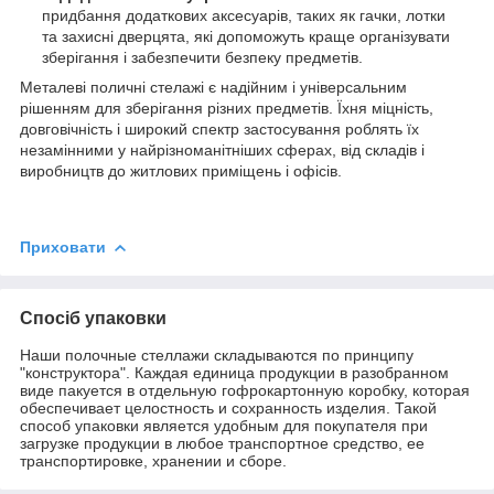
придбання додаткових аксесуарів, таких як гачки, лотки
та захисні дверцята, які допоможуть краще організувати
зберігання і забезпечити безпеку предметів.
Металеві поличні стелажі є надійним і універсальним
рішенням для зберігання різних предметів. Їхня міцність,
довговічність і широкий спектр застосування роблять їх
незамінними у найрізноманітніших сферах, від складів і
виробництв до житлових приміщень і офісів.
Приховати
Спосіб упаковки
Наши полочные стеллажи складываются по принципу
"конструктора". Каждая единица продукции в разобранном
виде пакуется в отдельную гофрокартонную коробку, которая
обеспечивает целостность и сохранность изделия. Такой
способ упаковки является удобным для покупателя при
загрузке продукции в любое транспортное средство, ее
транспортировке, хранении и сборе.