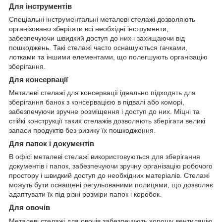
Для інструментів
Спеціальні інструментальні металеві стелажі дозволяють
організовано зберігати всі необхідні інструменти,
забезпечуючи швидкий доступ до них і захищаючи від
пошкоджень. Такі стелажі часто оснащуються гачками,
лотками та іншими елементами, що полегшують організацію
зберігання.
Для консервації
Металеві стелажі для консервації ідеально підходять для
зберігання банок з консервацією в підвалі або коморі,
забезпечуючи зручне розміщення і доступ до них. Міцні та
стійкі конструкції таких стелажів дозволяють зберігати великі
запаси продуктів без ризику їх пошкодження.
Для папок і документів
В офісі металеві стелажі використовуються для зберігання
документів і папок, забезпечуючи зручну організацію робочого
простору і швидкий доступ до необхідних матеріалів. Стелажі
можуть бути оснащені регульованими полицями, що дозволяє
адаптувати їх під різні розміри папок і коробок.
Для овочів
Металеві стелажі для овочів забезпечують хорошу вентиляцію