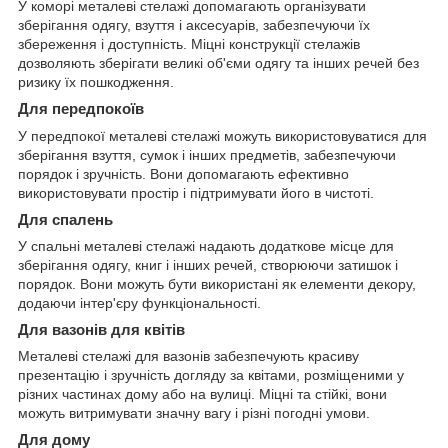
У коморі металеві стелажі допомагають організувати
зберігання одягу, взуття і аксесуарів, забезпечуючи їх
збереження і доступність. Міцні конструкції стелажів
дозволяють зберігати великі об'єми одягу та інших речей без
ризику їх пошкодження.
Для передпокоїв
У передпокої металеві стелажі можуть використовуватися для
зберігання взуття, сумок і інших предметів, забезпечуючи
порядок і зручність. Вони допомагають ефективно
використовувати простір і підтримувати його в чистоті.
Для спалень
У спальні металеві стелажі надають додаткове місце для
зберігання одягу, книг і інших речей, створюючи затишок і
порядок. Вони можуть бути використані як елементи декору,
додаючи інтер'єру функціональності.
Для вазонів для квітів
Металеві стелажі для вазонів забезпечують красиву
презентацію і зручність догляду за квітами, розміщеними у
різних частинах дому або на вулиці. Міцні та стійкі, вони
можуть витримувати значну вагу і різні погодні умови.
Для дому