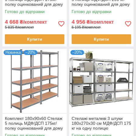
полку оцинкований для дому
полку оцинкований для дому
офісу склад 2 штуки
офісу склад 2 штуки
Готово до відправки
Готово до відправки
4 668
4 956
₴/комплект
₴/комплект
5 835 ₴/комплект
6 195 ₴/комплект
Купити
Купити
Новинка
–20%
–20%
Комплект 180х90х60 Стелаж
Стелажі металеві 3 штуки
5 полиць МДФ/ДСП 175кг/
180х270х30 см МДФ/ДСП 175
полку оцинкований для дому
кг на одну полицю
офісу склад 2 штуки
оцинковані 15 полиць
Готово до відправки
Готово до відправки