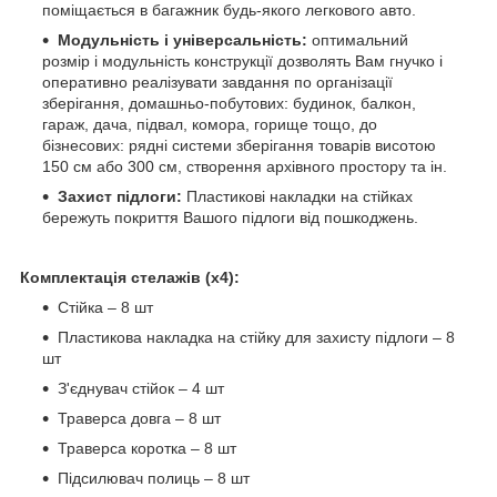
поміщається в багажник будь-якого легкового авто.
Модульність і універсальність:
оптимальний
розмір і модульність конструкції дозволять Вам гнучко і
оперативно реалізувати завдання по організації
зберігання, домашньо-побутових: будинок, балкон,
гараж, дача, підвал, комора, горище тощо, до
бізнесових: рядні системи зберігання товарів висотою
150 см або 300 см, створення архівного простору та ін.
Захист підлоги:
Пластикові накладки на стійках
бережуть покриття Вашого підлоги від пошкоджень.
Комплектація стелажів (х4):
Стійка – 8 шт
Пластикова накладка на стійку для захисту підлоги – 8
шт
З'єднувач стійок – 4 шт
Траверса довга – 8 шт
Траверса коротка – 8 шт
Підсилювач полиць – 8 шт