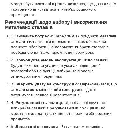
можуть бути виконані в різних дизайнах, що дозволяє їм
гармонійно вписуватися в інтер'єр будь-якого
приміщення.
Рекомендації щодо вибору і використання
металевих стелажів
Визначте потреби
: Перед тим як придбати металеві
стелажі, визначте, які предмети і в яких об'ємах ви
плануєте зберігати. Це допоможе вибрати стелажі з
необхідною вантажопідйомністю і розміром.
Враховуйте умови експлуатації
: Якщо стелажі
будуть використовуватися в умовах підвищеної
вологості або на вулиці, вибирайте моделі з
антикорозійним покриттям.
Зверніть увагу на конструкцію
: Переконайтеся, що
стелажі мають міцні і стійкі конструкції, здатні
витримувати заявлені навантаження.
Регульованість полиць
: Для більшої зручності
вибирайте стелажі з регульованими полицями, які
можна легко адаптувати під різні розміри збережених
предметів.
Додаткові аксесуари
: Розгляньте можливість