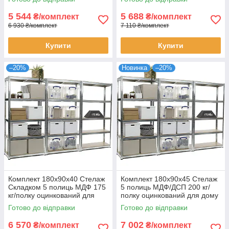
комплект для зберігання
5 544
5 688
₴/комплект
₴/комплект
6 930 ₴/комплект
7 110 ₴/комплект
Купити
Купити
–20%
Новинка
–20%
Комплект 180х90х40 Стелаж
Комплект 180х90х45 Стелаж
Складком 5 полиць МДФ 175
5 полиць МДФ/ДСП 200 кг/
кг/полку оцинкований для
полку оцинкований для дому
дому офісу склад 3 штуки
офісу склад 3 штуки
Готово до відправки
Готово до відправки
6 570
7 002
₴/комплект
₴/комплект