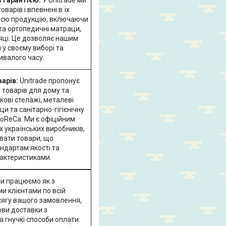
варів і впевнені в їх
 всю продукцію, включаючи
 та ортопедичні матраци,
сяці. Це дозволяє нашим
 у своєму виборі та
ивалого часу.
арів:
Unitrade пропонує
 товарів для дому та
ові стелажі, металеві
и та санітарно-гігієнічну
oReCa. Ми є офіційним
 українських виробників,
вати товари, що
ндартам якості та
рактеристиками.
и працюємо як з
ми клієнтами по всій
бсягу вашого замовлення,
ови доставки з
 гнучкі способи оплати.