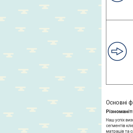
Основні ф
Різноманіт
Наш успіх ви
сегментів клі
матраців та с