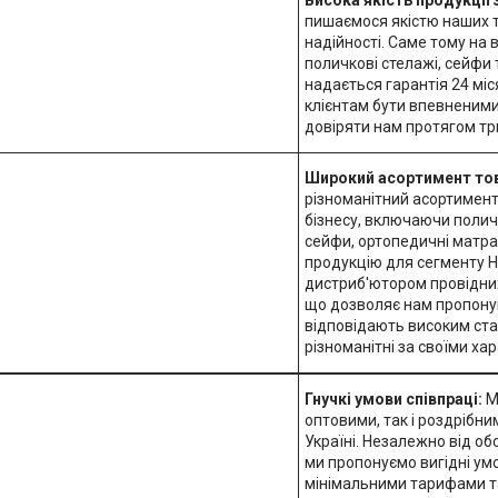
пишаємося якістю наших то
надійності. Саме тому на
поличкові стелажі, сейфи
надається гарантія 24 мі
клієнтам бути впевненими
довіряти нам протягом тр
Широкий асортимент тов
різноманітний асортимент
бізнесу, включаючи поличк
сейфи, ортопедичні матрац
продукцію для сегменту H
дистриб'ютором провідних
що дозволяє нам пропону
відповідають високим ста
різноманітні за своїми ха
Гнучкі умови співпраці:
М
оптовими, так і роздрібни
Україні. Незалежно від о
ми пропонуємо вигідні ум
мінімальними тарифами та