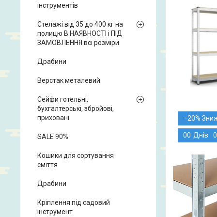
інструментів
Стелажі від 35 до 400 кг на
полицю В НАЯВНОСТІ і ПІД
ЗАМОВЛЕННЯ всі розміри
Драбини
Верстак металевий
Сейфи готельні,
бухгалтерські, збройові,
приховані
–20%
0
0
Днів
0
SALE 90%
Кошики для сортування
сміття
Драбини
Кріплення під садовий
інструмент