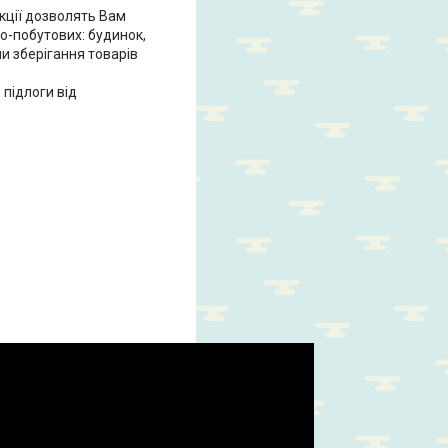
кції дозволять Вам
ьо-побутових: будинок,
ми зберігання товарів
підлоги від