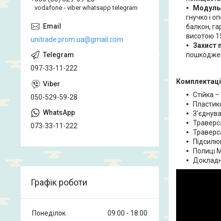
Модульн
vodafone - viber whatsapp telegram
гнучко і о
балкон, га
висотою 15
unitrade.prom.ua@gmail.com
Захист 
пошкодже
097-33-11-222
Комплектація
Стійка –
050-529-59-28
Пластико
З'єднува
Траверс
073-33-11-222
Траверс
Підсилю
Полиці 
Докладна
Графік роботи
Понеділок
09:00
18:00