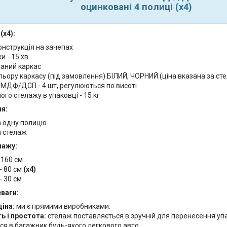
оцинковані 4 полиці (х4)
(х4):
онструкція на зачепах
и - 15 хв
аний каркас
льору каркасу (під замовлення):БІЛИЙ, ЧОРНИЙ (ціна вказана за с
 МДФ/ДСП - 4 шт, регулюються по висоті
ого стелажу в упаковці - 15 кг
я:
а одну полицю
а стелаж
лажу:
 160 см
- 80 см
(х4)
- 30 см
еваги:
ціна:
ми є прямими виробниками.
ь і простота:
стелаж поставляється в зручній для перенесення упа
ся в багажник будь-якого легкового авто.