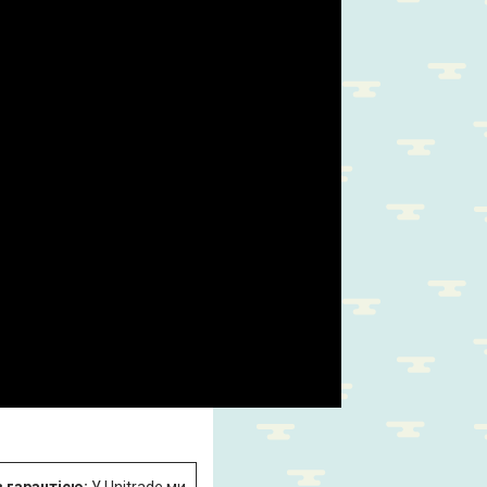
з гарантією:
У Unitrade ми