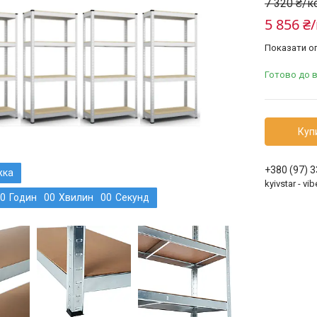
7 320 ₴/
5 856 ₴
Показати оп
Готово до 
Куп
+380 (97) 
kyivstar - v
0
Годин
0
0
Хвилин
0
0
Секунд