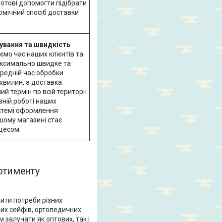
отові допомогти підібрати
омічний спосіб доставки
ування та швидкість
уємо час наших клієнтів та
ксимально швидке та
ередній час обробки
хвилин, а доставка
й термін по всій території
вній роботі наших
истемі оформлення
шому магазині стає
цесом.
ортименту
ити потреби різних
вих сейфів, ортопедичних
 залучати як оптових, так і