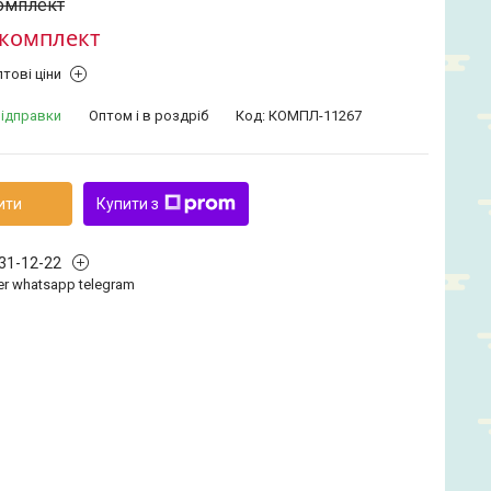
комплект
/комплект
тові ціни
відправки
Оптом і в роздріб
Код:
КОМПЛ-11267
ити
Купити з
331-12-22
iber whatsapp telegram