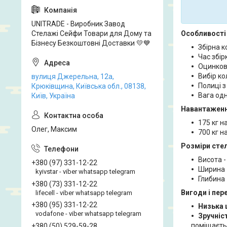
UNITRADE - Виробник Завод
Стелажі Сейфи Товари для Дому та
Особливості 
Бізнесу Безкоштовні Доставки 💛💙
Збірна к
Час збірк
Оцинков
Вибір ко
вулиця Джерельна, 12а,
Полиці з
Крюківщина, Київська обл., 08138,
Вага одн
Київ, Україна
Навантаженн
175 кг н
Олег, Максим
700 кг н
Розміри сте
Висота -
+380 (97) 331-12-22
Ширина 
kyivstar - viber whatsapp telegram
Глибина 
+380 (73) 331-12-22
Вигоди і пер
lifecell - viber whatsapp telegram
+380 (95) 331-12-22
Низька 
vodafone - viber whatsapp telegram
Зручніст
поміщаєть
+380 (50) 529-59-28