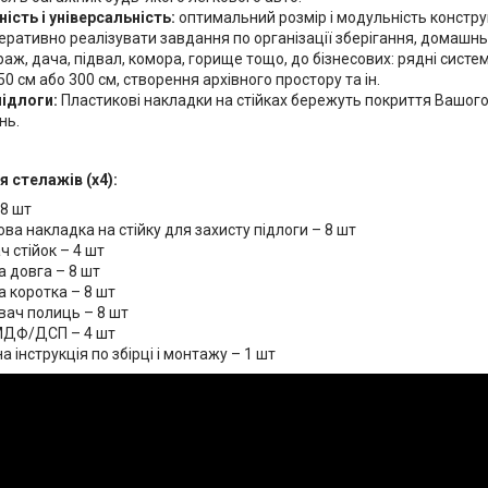
ість і універсальність:
оптимальний розмір і модульність констру
перативно реалізувати завдання по організації зберігання, домашн
раж, дача, підвал, комора, горище тощо, до бізнесових: рядні систе
0 см або 300 см, створення архівного простору та ін.
підлоги:
Пластикові накладки на стійках бережуть покриття Вашого 
нь.
 стелажів (х4):
 8 шт
ва накладка на стійку для захисту підлоги – 8 шт
ч стійок – 4 шт
а довга – 8 шт
а коротка – 8 шт
вач полиць – 8 шт
МДФ/ДСП – 4 шт
 інструкція по збірці і монтажу – 1 шт