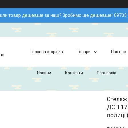
шли товар дешевше за наш? Зробимо ще дешевше! 09733
Головна сторінка
Товари
Про нас
лі
Новини
Контакти
Портфоліо
Стелажі
ДСП 175
полиці 