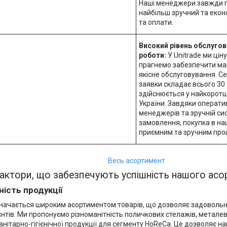
Наші менеджери завжди г
найбільш зручний та екон
та оплати.
Високий рівень обслугов
роботи:
У Unitrade ми цін
прагнемо забезпечити ма
якісне обслуговування. С
заявки складає всього 30 
здійснюється у найкоротши
України. Завдяки операти
менеджерів та зручній с
замовлення, покупка в на
приємним та зручним про
Весь асортимент
актори, що забезпечують успішність нашого ас
ність продукції
значається широким асортиментом товарів, що дозволяє задовольн
єнтів. Ми пропонуємо різноманітність поличкових стелажів, метале
анітарно-гігієнічної продукції для сегменту HoReCa. Це дозволяє нам