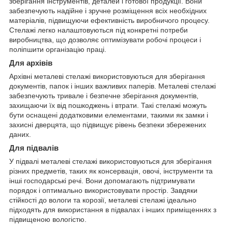
зберігання інструментів, деталей і готової продукції. Вони
забезпечують надійне і зручне розміщення всіх необхідних
матеріалів, підвищуючи ефективність виробничого процесу.
Стелажі легко налаштовуються під конкретні потреби
виробництва, що дозволяє оптимізувати робочі процеси і
поліпшити організацію праці.
Для архівів
Архівні металеві стелажі використовуються для зберігання
документів, папок і інших важливих паперів. Металеві стелажі
забезпечують тривале і безпечне зберігання документів,
захищаючи їх від пошкоджень і втрати. Такі стелажі можуть
бути оснащені додатковими елементами, такими як замки і
захисні дверцята, що підвищує рівень безпеки збережених
даних.
Для підвалів
У підвалі металеві стелажі використовуються для зберігання
різних предметів, таких як консервація, овочі, інструменти та
інші господарські речі. Вони допомагають підтримувати
порядок і оптимально використовувати простір. Завдяки
стійкості до вологи та корозії, металеві стелажі ідеально
підходять для використання в підвалах і інших приміщеннях з
підвищеною вологістю.