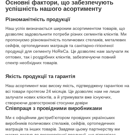
Основні фактори, що забезпечують
успішність нашого асортименту
Різноманітність продукції
Наш успіх визначається широким асортиментом товарів, що
дозволяє задовольнити потреби різних сегментів клієнтів. Ми
пропонуємо різноманітність поличкових стелажів, металевих
сейфів, ортопедичних матраців та санітарно-гігієнічної
продукції для сегменту HoReCa. Це дозволяє нам залучати як
оптових, так і роздрібних клієнтів, забезпечуючи повний
спектр необхідних товарів.
Якість продукції та гарантія
Наш асортимент має високу якість, підтверджену гарантією на
всі товари протягом 24 місяців. Це дозволяє нам не лише
залучати нових клієнтів, а й утримувати вже існуючих,
створюючи довгострокові стосунки довіри
Співпраця з провідними виробниками
Ми є офіційним дистриб'ютором провідних українських
виробників поличкових стелажів, сейфів, ортопедичних
матраців та інших товарів. Завдяки цьому партнерству ми
маємо доступ до високоякісної продукції, що відповідає