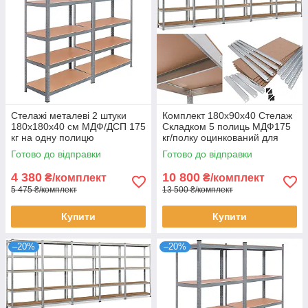
Стелажі металеві 2 штуки
Комплект 180х90х40 Стелаж
180х180х40 см МДФ/ДСП 175
Складком 5 полиць МДФ175
кг на одну полицю
кг/полку оцинкований для
оцинковані 10 полиць для
дому офісу складу 5 штук
Готово до відправки
Готово до відправки
зберігання
4 380
10 800
₴/комплект
₴/комплект
5 475 ₴/комплект
13 500 ₴/комплект
Купити
Купити
–20%
–20%