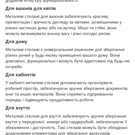
додаючи інтер'єру функціональності.
Для вазонів для квітів
Металеві стелажі для вазонів забезпечують красиву
презентацію і зручність догляду за квітами, розміщеними у
різних частинах дому або на вулиці. Міцні та стійкі, вони
можуть витримувати значну вагу і різні погодні умови.
Для дому
Металеві стелажі є універсальним рішенням для зберігання
різних речей у будь-якому приміщенні вашого дому. Вони
довговічні, функціональні і можуть бути адаптовані під будь-які
потреби.
Для кабінетів
У кабінеті металеві стелажі допомагають організувати
робочий простір, забезпечуючи зручне зберігання документів,
книг та інших матеріалів. Вони сприяють підтриманню
порядку і підвищують продуктивність роботи.
Для взуття
Металеві стелажі для взуття забезпечують зручне зберігання
взуття у передпокої, коморі або гардеробній, забезпечуючи її
збереження і доступність. Такі стелажі можуть бути обладнані
додатковими елементами для зберігання аксесуарів.