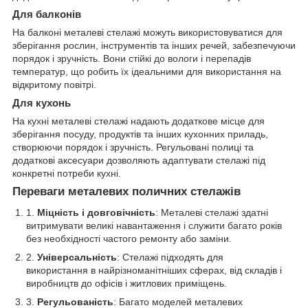
Для балконів
На балконі металеві стелажі можуть використовуватися для
зберігання рослин, інструментів та інших речей, забезпечуючи
порядок і зручність. Вони стійкі до вологи і перепадів
температур, що робить їх ідеальними для використання на
відкритому повітрі.
Для кухонь
На кухні металеві стелажі надають додаткове місце для
зберігання посуду, продуктів та інших кухонних приладь,
створюючи порядок і зручність. Регульовані полиці та
додаткові аксесуари дозволяють адаптувати стелажі під
конкретні потреби кухні.
Переваги металевих поличних стелажів
Міцність і довговічність
: Металеві стелажі здатні
витримувати великі навантаження і служити багато років
без необхідності частого ремонту або заміни.
Універсальність
: Стелажі підходять для
використання в найрізноманітніших сферах, від складів і
виробництв до офісів і житлових приміщень.
Регульованість
: Багато моделей металевих