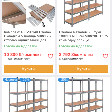
Комплект 180х90х40 Стелаж
Стелажі металеві 2 штуки
Складком 5 полиць МДФ175
180х180х30 см МДФ/ДСП 175
кг/полку оцинкований для
кг на одну полицю
дому офісу складу 5 штук
оцинковані 10 полиць
Готово до відправки
Готово до відправки
комплект
10 800
3 792
₴/комплект
₴/комплект
13 500 ₴/комплект
4 740 ₴/комплект
Купити
Купити
Новинка
–20%
–20%