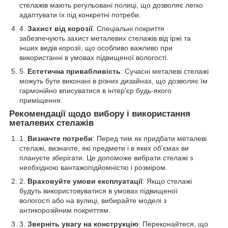
стелажів мають регульовані полиці, що дозволяє легко
адаптувати їх під конкретні потреби.
Захист від корозії
: Спеціальні покриття
забезпечують захист металевих стелажів від іржі та
інших видів корозії, що особливо важливо при
використанні в умовах підвищеної вологості.
Естетична привабливість
: Сучасні металеві стелажі
можуть бути виконані в різних дизайнах, що дозволяє їм
гармонійно вписуватися в інтер'єр будь-якого
приміщення.
Рекомендації щодо вибору і використання
металевих стелажів
Визначте потреби
: Перед тим як придбати металеві
стелажі, визначте, які предмети і в яких об'ємах ви
плануєте зберігати. Це допоможе вибрати стелажі з
необхідною вантажопідйомністю і розміром.
Враховуйте умови експлуатації
: Якщо стелажі
будуть використовуватися в умовах підвищеної
вологості або на вулиці, вибирайте моделі з
антикорозійним покриттям.
Зверніть увагу на конструкцію
: Переконайтеся, що