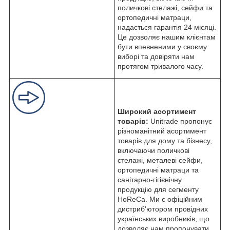
поличкові стелажі, сейфи та
ортопедичні матраци,
надається гарантія 24 місяці.
Це дозволяє нашим клієнтам
бути впевненими у своєму
виборі та довіряти нам
протягом тривалого часу.
Широкий асортимент
товарів:
Unitrade пропонує
різноманітний асортимент
товарів для дому та бізнесу,
включаючи поличкові
стелажі, металеві сейфи,
ортопедичні матраци та
санітарно-гігієнічну
продукцію для сегменту
HoReCa. Ми є офіційним
дистриб'ютором провідних
українських виробників, що
дозволяє нам пропонувати