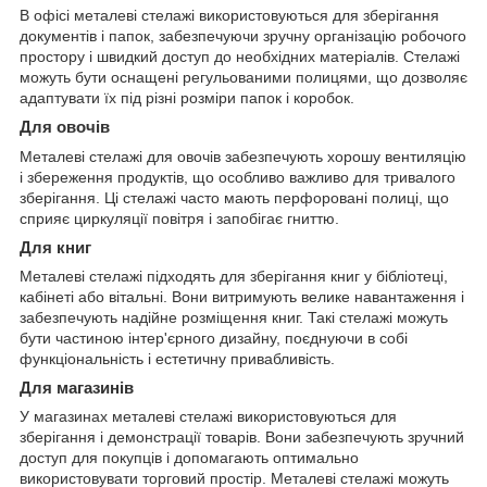
В офісі металеві стелажі використовуються для зберігання
документів і папок, забезпечуючи зручну організацію робочого
простору і швидкий доступ до необхідних матеріалів. Стелажі
можуть бути оснащені регульованими полицями, що дозволяє
адаптувати їх під різні розміри папок і коробок.
Для овочів
Металеві стелажі для овочів забезпечують хорошу вентиляцію
і збереження продуктів, що особливо важливо для тривалого
зберігання. Ці стелажі часто мають перфоровані полиці, що
сприяє циркуляції повітря і запобігає гниттю.
Для книг
Металеві стелажі підходять для зберігання книг у бібліотеці,
кабінеті або вітальні. Вони витримують велике навантаження і
забезпечують надійне розміщення книг. Такі стелажі можуть
бути частиною інтер'єрного дизайну, поєднуючи в собі
функціональність і естетичну привабливість.
Для магазинів
У магазинах металеві стелажі використовуються для
зберігання і демонстрації товарів. Вони забезпечують зручний
доступ для покупців і допомагають оптимально
використовувати торговий простір. Металеві стелажі можуть