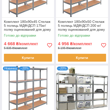
Комплект 180х90х45 Стелаж
Комплект 180х90х50 Стелаж
5 полиць МДФ/ДСП 175кг/
5 полиць МДФ/ДСП 200 кг/
полку оцинкований для дому
полку оцинкований для дому
офісу склад 2 штуки
офісу склад 2 штуки
Готово до відправки
Готово до відправки
4 668
4 956
₴/комплект
₴/комплект
5 835 ₴/комплект
6 195 ₴/комплект
Купити
Купити
Новинка
–20%
–20%