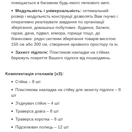
поміщається в багажник будь-якого легкового авто.
Модульність і універсальність:
оптимальний
розмір і модульність конструкції дозволять Вам гнучко і
оперативно реалізувати завдання по організації
зберігання, домашньо-побутових: будинок, балкон,
гараж, дача, підвал, комора, горище тощо, до
бізнесових: рядні системи зберігання товарів висотою
150 см або 300 см, створення архівного простору та ін.
Захист підлоги:
Пластикові накладки на стійках
бережуть покриття Вашого підлоги від пошкоджень.
Комплектація стелажів (х3):
Стійка – 8 шт
Пластикова накладка на стійку для захисту підлоги – 8
шт
З'єднувач стійок – 4 шт
Траверса довга – 8 шт
Траверса коротка – 8 шт
Підсилювач полиць – 12 шт