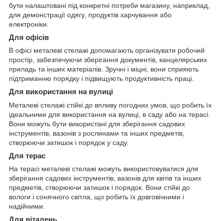
бути налаштовані під конкретні потреби магазину, наприклад,
для демонстрації одягу, продуктів харчування або
електроніки.
Для офісів
В офісі металеві стелажі допомагають організувати робочий
простір, забезпечуючи зберігання документів, канцелярських
приладь та інших матеріалів. Зручні і міцні, вони сприяють
підтриманню порядку і підвищують продуктивність праці.
Для використання на вулиці
Металеві стелажі стійкі до впливу погодних умов, що робить їх
ідеальними для використання на вулиці, в саду або на терасі.
Вони можуть бути використані для зберігання садових
інструментів, вазонів з рослинами та інших предметів,
створюючи затишок і порядок у саду.
Для терас
На терасі металеві стелажі можуть використовуватися для
зберігання садових інструментів, вазонів для квітів та інших
предметів, створюючи затишок і порядок. Вони стійкі до
вологи і сонячного світла, що робить їх довговічними і
надійними.
Для віталень