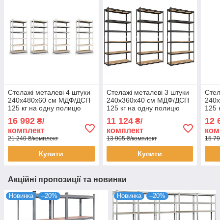
Стелажі металеві 4 штуки
Стелажі металеві 3 штуки
Стел
240х480х60 см МДФ/ДСП
240х360х40 см МДФ/ДСП
240
125 кг на одну полицю
125 кг на одну полицю
125 
оцинковані 6 полиці (х4)
фарбований чорний 6
фарб
16 992
11 124
12 
₴/
₴/
комплект
полиці (х3) комплект
поли
комплект
комплект
ком
21 240 ₴/комплект
13 905 ₴/комплект
15 79
Купити
Купити
Акційні пропозиції та новинки
Новинка
–20%
Новинка
–20%