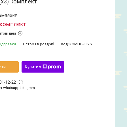
(х3) комплект
комплект
/комплект
тові ціни
відправки
Оптом і в роздріб
Код:
КОМПЛ-11253
ити
Купити з
331-12-22
iber whatsapp telegram