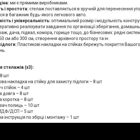
ціна:
ми є прямими виробниками.
ь і простота:
стелаж поставляється в зручній для перенесення упа
ся в багажник будь-якого легкового авто.
ість і універсальність:
оптимальний розмір і модульність констру
перативно реалізувати завдання по організації зберігання, домашн
раж, дача, підвал, комора, горище тощо, до бізнесових: рядні систе
0 см або 300 см, створення архівного простору та ін.
підлоги:
Пластикові накладки на стійках бережуть покриття Вашого 
нь.
 стелажів (х3):
 8 шт
ва накладка на стійку для захисту підлоги – 8 шт
ч стійок – 4 шт
а довга – 8 шт
а коротка – 8 шт
вач полиць – 10 шт
МДФ/ДСП – 5 шт
 інструкція по збірці і монтажу – 1 шт