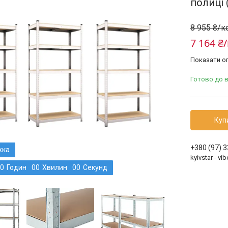
полиці 
8 955 ₴/
7 164 ₴
Показати оп
Готово до 
Куп
+380 (97) 
kyivstar - v
0
Годин
0
0
Хвилин
0
0
Секунд