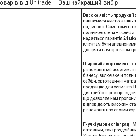
оварів від Unitrade – Ваш найкращий вибір
Висока якість продукції 
пишаємося якістю наших то
надійності. Саме тому на
поличкові стелажі, сейфи
надається гарантія 24 мі
клієнтам бути впевненими
довіряти нам протягом тр
Широкий асортимент тов
різноманітний асортимент
бізнесу, включаючи поличк
сейфи, ортопедичні матрац
продукцію для сегменту H
дистриб'ютором провідних
що дозволяє нам пропону
відповідають високим ста
різноманітні за своїми ха
Гнучкі умови співпраці:
М
оптовими, так і роздрібни
Україні. Незалежно від о