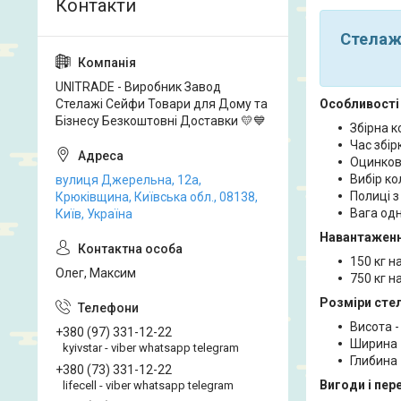
Стелаж
UNITRADE - Виробник Завод
Стелажі Сейфи Товари для Дому та
Особливості 
Бізнесу Безкоштовні Доставки 💛💙
Збірна к
Час збірк
Оцинков
Вибір ко
вулиця Джерельна, 12а,
Полиці з
Крюківщина, Київська обл., 08138,
Вага одн
Київ, Україна
Навантаженн
150 кг н
Олег, Максим
750 кг н
Розміри сте
Висота -
+380 (97) 331-12-22
Ширина 
kyivstar - viber whatsapp telegram
Глибина 
+380 (73) 331-12-22
Вигоди і пер
lifecell - viber whatsapp telegram