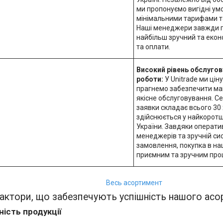
ми пропонуємо вигідні ум
мінімальними тарифами та
Наші менеджери завжди г
найбільш зручний та екон
та оплати.
Високий рівень обслугов
роботи:
У Unitrade ми цін
прагнемо забезпечити ма
якісне обслуговування. С
заявки складає всього 30 
здійснюється у найкоротши
України. Завдяки операти
менеджерів та зручній с
замовлення, покупка в на
приємним та зручним про
Весь асортимент
актори, що забезпечують успішність нашого ас
ність продукції