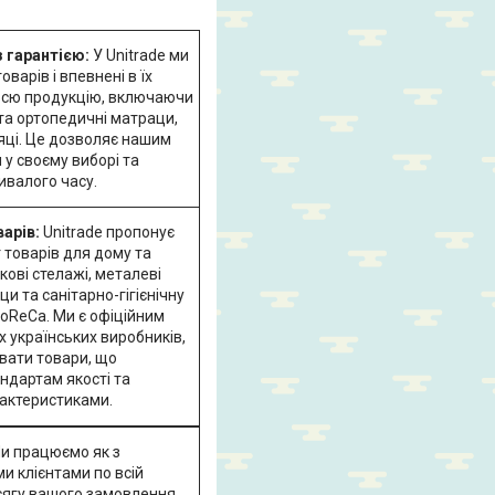
з гарантією:
У Unitrade ми
варів і впевнені в їх
 всю продукцію, включаючи
 та ортопедичні матраци,
сяці. Це дозволяє нашим
 у своєму виборі та
ивалого часу.
арів:
Unitrade пропонує
 товарів для дому та
ові стелажі, металеві
и та санітарно-гігієнічну
oReCa. Ми є офіційним
 українських виробників,
вати товари, що
ндартам якості та
рактеристиками.
и працюємо як з
ми клієнтами по всій
бсягу вашого замовлення,