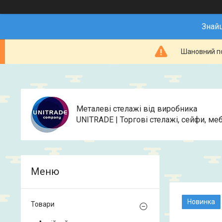
Знай
Шановний по
Металеві стелажі від виробника
UNITRADE | Торгові стелажі, сейфи, меб
Новинка
Товари