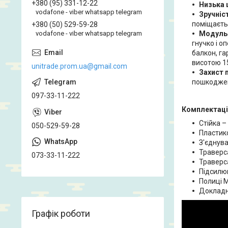
+380 (95) 331-12-22
Низька 
vodafone - viber whatsapp telegram
Зручніст
поміщаєть
+380 (50) 529-59-28
Модульн
vodafone - viber whatsapp telegram
гнучко і о
балкон, га
висотою 15
unitrade.prom.ua@gmail.com
Захист 
пошкодже
097-33-11-222
Комплектація
Стійка –
050-529-59-28
Пластико
З'єднува
Траверс
073-33-11-222
Траверс
Підсилю
Полиці 
Докладна
Графік роботи