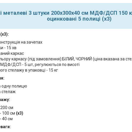
і металеві 3 штуки 200х300х40 см МДФ/ДСП 150 к
оцинковані 5 полиці (х3)
(х3):
онструкція на зачепах
и - 15 хв
аний каркас
льору каркасу (під замовлення):БІЛИЙ, ЧОРНИЙ (ціна вказана за с
 МДФ/ДСП - 5 шт, регулюються по висоті
ого стелажу в упаковці - 15 кг
я:
а одну полицю
а стелаж
лажу:
 200 см
- 100 см
(х3)
- 40 см
еваги: