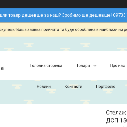
шли товар дешевше за наш? Зробимо ще дешевше! 09733
купець! Ваша заявка прийнята та буде оброблена в найближчий р
Головна сторінка
Товари
Про нас
лі
Новини
Контакти
Портфоліо
Стелажі
ДСП 150