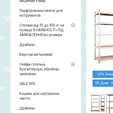
Акційний товар
Перфорована панель для
інструментів
Стелажі від 35 до 400 кг на
полицю В НАЯВНОСТІ і ПІД
ЗАМОВЛЕННЯ всі розміри
Драбини
Верстак металевий
Сейфи готельні,
бухгалтерські, збройові,
приховані
–20%
0
0
Днів
0
SALE 90%
Кошики для сортування
сміття
Драбини