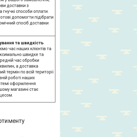
ови доставки з
 гнучкі способи оплати.
отові допомогти підібрати
омічний спосіб доставки
ування та швидкість
уємо час наших клієнтів та
ксимально швидке та
ередній час обробки
хвилин, а доставка
й термін по всій території
вній роботі наших
истемі оформлення
шому магазині стає
цесом.
ортименту