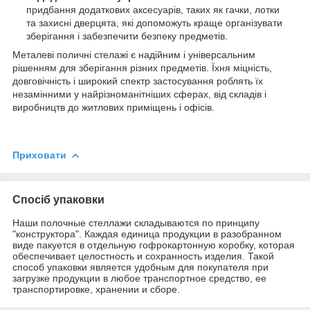
придбання додаткових аксесуарів, таких як гачки, лотки
та захисні дверцята, які допоможуть краще організувати
зберігання і забезпечити безпеку предметів.
Металеві поличні стелажі є надійним і універсальним
рішенням для зберігання різних предметів. Їхня міцність,
довговічність і широкий спектр застосування роблять їх
незамінними у найрізноманітніших сферах, від складів і
виробництв до житлових приміщень і офісів.
Приховати
Спосіб упаковки
Наши полочные стеллажи складываются по принципу
"конструктора". Каждая единица продукции в разобранном
виде пакуется в отдельную гофрокартонную коробку, которая
обеспечивает целостность и сохранность изделия. Такой
способ упаковки является удобным для покупателя при
загрузке продукции в любое транспортное средство, ее
транспортировке, хранении и сборе.