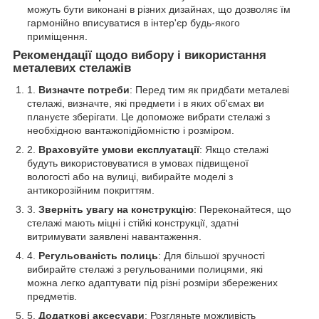
можуть бути виконані в різних дизайнах, що дозволяє їм
гармонійно вписуватися в інтер'єр будь-якого
приміщення.
Рекомендації щодо вибору і використання
металевих стелажів
Визначте потреби
: Перед тим як придбати металеві
стелажі, визначте, які предмети і в яких об'ємах ви
плануєте зберігати. Це допоможе вибрати стелажі з
необхідною вантажопідйомністю і розміром.
Враховуйте умови експлуатації
: Якщо стелажі
будуть використовуватися в умовах підвищеної
вологості або на вулиці, вибирайте моделі з
антикорозійним покриттям.
Зверніть увагу на конструкцію
: Переконайтеся, що
стелажі мають міцні і стійкі конструкції, здатні
витримувати заявлені навантаження.
Регульованість полиць
: Для більшої зручності
вибирайте стелажі з регульованими полицями, які
можна легко адаптувати під різні розміри збережених
предметів.
Додаткові аксесуари
: Розгляньте можливість