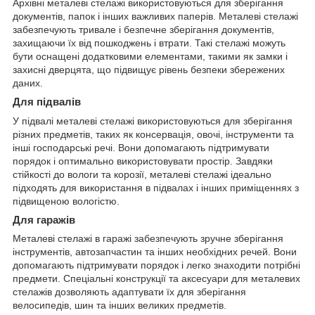
Архівні металеві стелажі використовуються для зберігання
документів, папок і інших важливих паперів. Металеві стелажі
забезпечують тривале і безпечне зберігання документів,
захищаючи їх від пошкоджень і втрати. Такі стелажі можуть
бути оснащені додатковими елементами, такими як замки і
захисні дверцята, що підвищує рівень безпеки збережених
даних.
Для підвалів
У підвалі металеві стелажі використовуються для зберігання
різних предметів, таких як консервація, овочі, інструменти та
інші господарські речі. Вони допомагають підтримувати
порядок і оптимально використовувати простір. Завдяки
стійкості до вологи та корозії, металеві стелажі ідеально
підходять для використання в підвалах і інших приміщеннях з
підвищеною вологістю.
Для гаражів
Металеві стелажі в гаражі забезпечують зручне зберігання
інструментів, автозапчастин та інших необхідних речей. Вони
допомагають підтримувати порядок і легко знаходити потрібні
предмети. Спеціальні конструкції та аксесуари для металевих
стелажів дозволяють адаптувати їх для зберігання
велосипедів, шин та інших великих предметів.