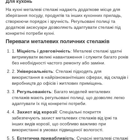
Для кухонь
На кухні металеві стелажі надають додаткове місце для
зберігання посуду, продуктів та інших кухонних приладь,
створюючи порядок і зручність. Регульовані полиці та
додаткові аксесуари дозволяють адаптувати стелажі під
конкретні потреби кухні.
Переваги металевих поличних стелажів
Міцність і довговічність
: Металеві стелажі здатні
витримувати великі навантаження і служити багато років
без необхідності частого ремонту або заміни.
Універсальність
: Стелажі підходять для
використання в найрізноманітніших сферах, від складів і
виробництв до офісів і житлових приміщень.
Регульованість
: Багато моделей металевих
стелажів мають регульовані полиці, що дозволяє легко
адаптувати їх під конкретні потреби.
Захист від корозії
: Спеціальні покриття
забезпечують захист металевих стелажів від іржі та
інших видів корозії, що особливо важливо при
використанні в умовах підвищеної вологості.
Естетична привабливість
: Сучасні металеві стелажі