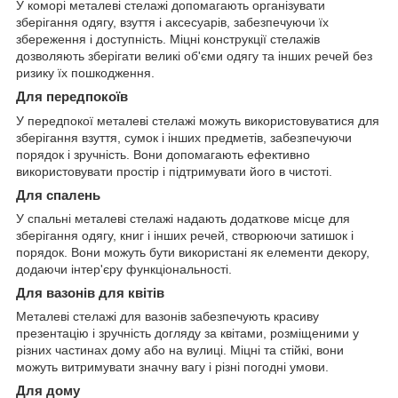
У коморі металеві стелажі допомагають організувати
зберігання одягу, взуття і аксесуарів, забезпечуючи їх
збереження і доступність. Міцні конструкції стелажів
дозволяють зберігати великі об'єми одягу та інших речей без
ризику їх пошкодження.
Для передпокоїв
У передпокої металеві стелажі можуть використовуватися для
зберігання взуття, сумок і інших предметів, забезпечуючи
порядок і зручність. Вони допомагають ефективно
використовувати простір і підтримувати його в чистоті.
Для спалень
У спальні металеві стелажі надають додаткове місце для
зберігання одягу, книг і інших речей, створюючи затишок і
порядок. Вони можуть бути використані як елементи декору,
додаючи інтер'єру функціональності.
Для вазонів для квітів
Металеві стелажі для вазонів забезпечують красиву
презентацію і зручність догляду за квітами, розміщеними у
різних частинах дому або на вулиці. Міцні та стійкі, вони
можуть витримувати значну вагу і різні погодні умови.
Для дому