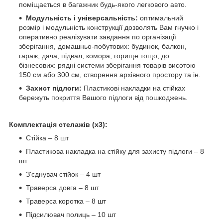
поміщається в багажник будь-якого легкового авто.
Модульність і універсальність:
оптимальний
розмір і модульність конструкції дозволять Вам гнучко і
оперативно реалізувати завдання по організації
зберігання, домашньо-побутових: будинок, балкон,
гараж, дача, підвал, комора, горище тощо, до
бізнесових: рядні системи зберігання товарів висотою
150 см або 300 см, створення архівного простору та ін.
Захист підлоги:
Пластикові накладки на стійках
бережуть покриття Вашого підлоги від пошкоджень.
Комплектація стелажів (х3):
Стійка – 8 шт
Пластикова накладка на стійку для захисту підлоги – 8
шт
З'єднувач стійок – 4 шт
Траверса довга – 8 шт
Траверса коротка – 8 шт
Підсилювач полиць – 10 шт