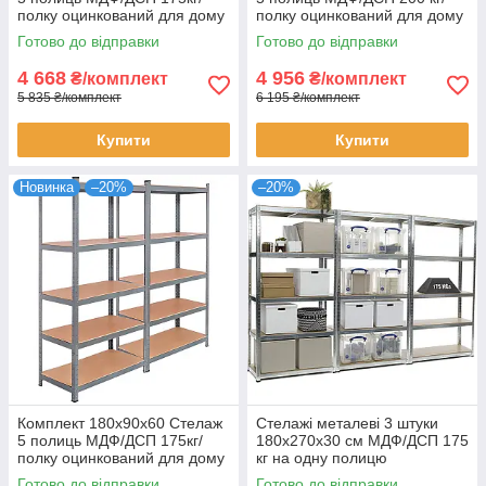
полку оцинкований для дому
полку оцинкований для дому
офісу склад 2 штуки
офісу склад 2 штуки
Готово до відправки
Готово до відправки
4 668
4 956
₴/комплект
₴/комплект
5 835 ₴/комплект
6 195 ₴/комплект
Купити
Купити
Новинка
–20%
–20%
Комплект 180х90х60 Стелаж
Стелажі металеві 3 штуки
5 полиць МДФ/ДСП 175кг/
180х270х30 см МДФ/ДСП 175
полку оцинкований для дому
кг на одну полицю
офісу склад 2 штуки
оцинковані 15 полиць
Готово до відправки
Готово до відправки