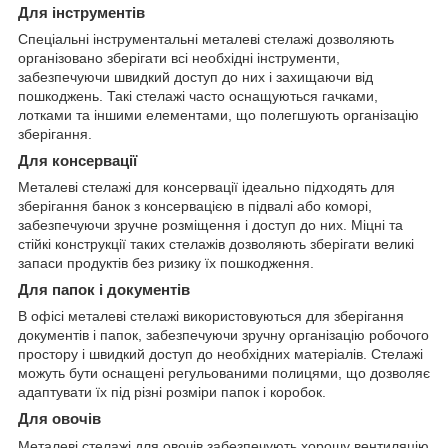
Для інструментів
Спеціальні інструментальні металеві стелажі дозволяють
організовано зберігати всі необхідні інструменти,
забезпечуючи швидкий доступ до них і захищаючи від
пошкоджень. Такі стелажі часто оснащуються гачками,
лотками та іншими елементами, що полегшують організацію
зберігання.
Для консервації
Металеві стелажі для консервації ідеально підходять для
зберігання банок з консервацією в підвалі або коморі,
забезпечуючи зручне розміщення і доступ до них. Міцні та
стійкі конструкції таких стелажів дозволяють зберігати великі
запаси продуктів без ризику їх пошкодження.
Для папок і документів
В офісі металеві стелажі використовуються для зберігання
документів і папок, забезпечуючи зручну організацію робочого
простору і швидкий доступ до необхідних матеріалів. Стелажі
можуть бути оснащені регульованими полицями, що дозволяє
адаптувати їх під різні розміри папок і коробок.
Для овочів
Металеві стелажі для овочів забезпечують хорошу вентиляцію