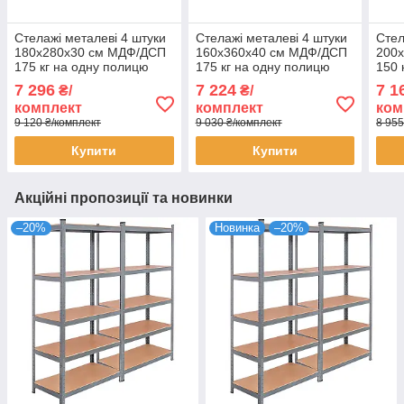
Стелажі металеві 4 штуки
Стелажі металеві 4 штуки
Стел
180х280х30 см МДФ/ДСП
160х360х40 см МДФ/ДСП
200
175 кг на одну полицю
175 кг на одну полицю
150 
фарбований чорний 5
оцинковані 4 полиці (х4)
оцин
7 296
7 224
7 1
₴/
₴/
полиці (х4) комплект
комплект
комп
комплект
комплект
ком
9 120 ₴/комплект
9 030 ₴/комплект
8 955
Купити
Купити
Акційні пропозиції та новинки
–20%
Новинка
–20%