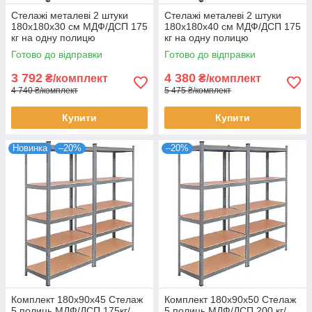
Стелажі металеві 2 штуки
Стелажі металеві 2 штуки
180х180х30 см МДФ/ДСП 175
180х180х40 см МДФ/ДСП 175
кг на одну полицю
кг на одну полицю
оцинковані 10 полиць
оцинковані 10 полиць для
Готово до відправки
Готово до відправки
комплект
зберігання
3 792
4 380
₴/комплект
₴/комплект
4 740 ₴/комплект
5 475 ₴/комплект
Купити
Купити
Новинка
–20%
–20%
Комплект 180х90х45 Стелаж
Комплект 180х90х50 Стелаж
5 полиць МДФ/ДСП 175кг/
5 полиць МДФ/ДСП 200 кг/