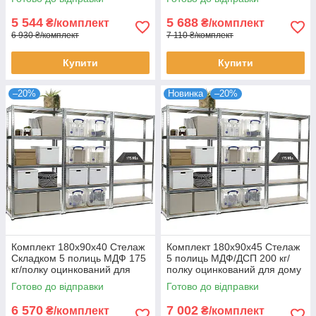
комплект для зберігання
5 544
5 688
₴/комплект
₴/комплект
6 930 ₴/комплект
7 110 ₴/комплект
Купити
Купити
–20%
Новинка
–20%
Комплект 180х90х40 Стелаж
Комплект 180х90х45 Стелаж
Складком 5 полиць МДФ 175
5 полиць МДФ/ДСП 200 кг/
кг/полку оцинкований для
полку оцинкований для дому
дому офісу склад 3 штуки
офісу склад 3 штуки
Готово до відправки
Готово до відправки
6 570
7 002
₴/комплект
₴/комплект