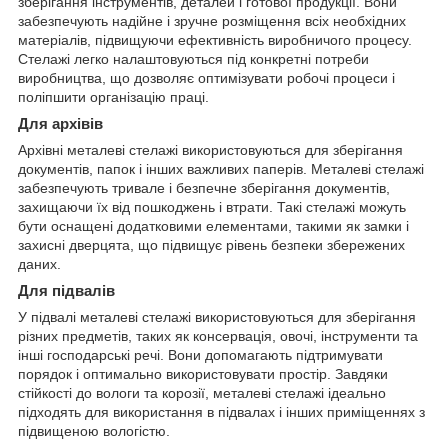
зберігання інструментів, деталей і готової продукції. Вони
забезпечують надійне і зручне розміщення всіх необхідних
матеріалів, підвищуючи ефективність виробничого процесу.
Стелажі легко налаштовуються під конкретні потреби
виробництва, що дозволяє оптимізувати робочі процеси і
поліпшити організацію праці.
Для архівів
Архівні металеві стелажі використовуються для зберігання
документів, папок і інших важливих паперів. Металеві стелажі
забезпечують тривале і безпечне зберігання документів,
захищаючи їх від пошкоджень і втрати. Такі стелажі можуть
бути оснащені додатковими елементами, такими як замки і
захисні дверцята, що підвищує рівень безпеки збережених
даних.
Для підвалів
У підвалі металеві стелажі використовуються для зберігання
різних предметів, таких як консервація, овочі, інструменти та
інші господарські речі. Вони допомагають підтримувати
порядок і оптимально використовувати простір. Завдяки
стійкості до вологи та корозії, металеві стелажі ідеально
підходять для використання в підвалах і інших приміщеннях з
підвищеною вологістю.