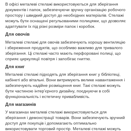
В офісі металеві стелажі використовуються для зберігання
документів і папок, забезпечуючи зручну організацію робочого
простору і швидкий доступ до необхідних матеріалів. Стелажі
можуть бути оснащені регульованими полицями, що дозволяє
адаптувати їх під різні розміри папок і коробок.
Для овочів
Металеві стелажі для овочів забезпечують хорошу вентиляцію
і збереження продуктів, що особливо важливо для тривалого
зберігання. Ці стелажі часто мають перфоровані полиці, що
сприяє циркуляції повітря і запобігає гниттю.
Для книг
Металеві стелажі підходять для зберігання книг у бібліотеці,
кабінеті або вітальні. Вони витримують велике навантаження і
забезпечують надійне розміщення книг. Такі стелажі можуть
бути частиною інтер'єрного дизайну, поєднуючи в собі
функціональність і естетичну привабливість.
Для магазинів
У магазинах металеві стелажі використовуються для
зберігання і демонстрації товарів. Вони забезпечують зручний
доступ для покупців і допомагають оптимально
використовувати торговий простір. Металеві стелажі можуть