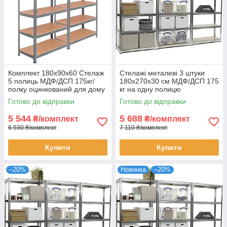
Комплект 180х90х60 Стелаж
Стелажі металеві 3 штуки
5 полиць МДФ/ДСП 175кг/
180х270х30 см МДФ/ДСП 175
полку оцинкований для дому
кг на одну полицю
офісу склад 2 штуки
оцинковані 15 полиць
Готово до відправки
Готово до відправки
комплект для зберігання
5 544
5 688
₴/комплект
₴/комплект
6 930 ₴/комплект
7 110 ₴/комплект
Купити
Купити
–20%
Новинка
–20%