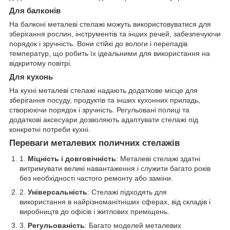
Для балконів
На балконі металеві стелажі можуть використовуватися для
зберігання рослин, інструментів та інших речей, забезпечуючи
порядок і зручність. Вони стійкі до вологи і перепадів
температур, що робить їх ідеальними для використання на
відкритому повітрі.
Для кухонь
На кухні металеві стелажі надають додаткове місце для
зберігання посуду, продуктів та інших кухонних приладь,
створюючи порядок і зручність. Регульовані полиці та
додаткові аксесуари дозволяють адаптувати стелажі під
конкретні потреби кухні.
Переваги металевих поличних стелажів
Міцність і довговічність
: Металеві стелажі здатні
витримувати великі навантаження і служити багато років
без необхідності частого ремонту або заміни.
Універсальність
: Стелажі підходять для
використання в найрізноманітніших сферах, від складів і
виробництв до офісів і житлових приміщень.
Регульованість
: Багато моделей металевих