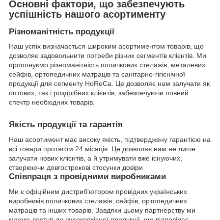
Основні фактори, що забезпечують
успішність нашого асортименту
Різноманітність продукції
Наш успіх визначається широким асортиментом товарів, що
дозволяє задовольнити потреби різних сегментів клієнтів. Ми
пропонуємо різноманітність поличкових стелажів, металевих
сейфів, ортопедичних матраців та санітарно-гігієнічної
продукції для сегменту HoReCa. Це дозволяє нам залучати як
оптових, так і роздрібних клієнтів, забезпечуючи повний
спектр необхідних товарів.
Якість продукції та гарантія
Наш асортимент має високу якість, підтверджену гарантією на
всі товари протягом 24 місяців. Це дозволяє нам не лише
залучати нових клієнтів, а й утримувати вже існуючих,
створюючи довгострокові стосунки довіри
Співпраця з провідними виробниками
Ми є офіційним дистриб'ютором провідних українських
виробників поличкових стелажів, сейфів, ортопедичних
матраців та інших товарів. Завдяки цьому партнерству ми
маємо доступ до високоякісної продукції, що відповідає