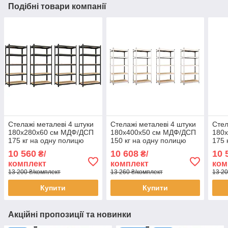
Подібні товари компанії
Стелажі металеві 4 штуки
Стелажі металеві 4 штуки
Стел
180х280х60 см МДФ/ДСП
180х400х50 см МДФ/ДСП
180
175 кг на одну полицю
150 кг на одну полицю
175 
фарбований чорний 5
оцинковані 5 полиці (х4)
фарб
10 560
10 608
10 
₴/
₴/
полиці (х4) комплект
комплект
поли
комплект
комплект
ком
13 200 ₴/комплект
13 260 ₴/комплект
13 20
Купити
Купити
Акційні пропозиції та новинки