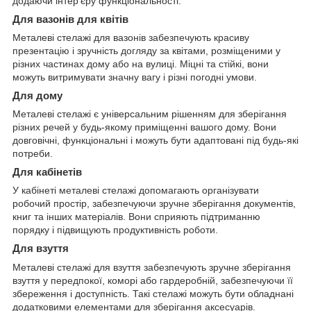
додаючи інтер'єру функціональності.
Для вазонів для квітів
Металеві стелажі для вазонів забезпечують красиву
презентацію і зручність догляду за квітами, розміщеними у
різних частинах дому або на вулиці. Міцні та стійкі, вони
можуть витримувати значну вагу і різні погодні умови.
Для дому
Металеві стелажі є універсальним рішенням для зберігання
різних речей у будь-якому приміщенні вашого дому. Вони
довговічні, функціональні і можуть бути адаптовані під будь-які
потреби.
Для кабінетів
У кабінеті металеві стелажі допомагають організувати
робочий простір, забезпечуючи зручне зберігання документів,
книг та інших матеріалів. Вони сприяють підтриманню
порядку і підвищують продуктивність роботи.
Для взуття
Металеві стелажі для взуття забезпечують зручне зберігання
взуття у передпокої, коморі або гардеробній, забезпечуючи її
збереження і доступність. Такі стелажі можуть бути обладнані
додатковими елементами для зберігання аксесуарів.