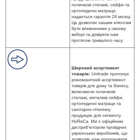
поличкові стелажі, сейфи та
ортопедичні матраци,
надається гарантія 24 місяці.
Це дозволяє нашим клієнтам
бути впевненими у своєму
виборі та довіряти нам
протягом тривалого часу.
Широкий асортимент
товарів:
Unitrade пропонує
різноманітний асортимент
товарів для дому та бізнесу,
включаючи поличкові
стелажі, металеві сейфи,
ортопедичні матраци та
санітарно-гігієнічну
продукцію для сегменту
HoReCa. Ми є офіційним
дистриб'ютором провідних
українських виробників, що
дозволяє нам пропонувати