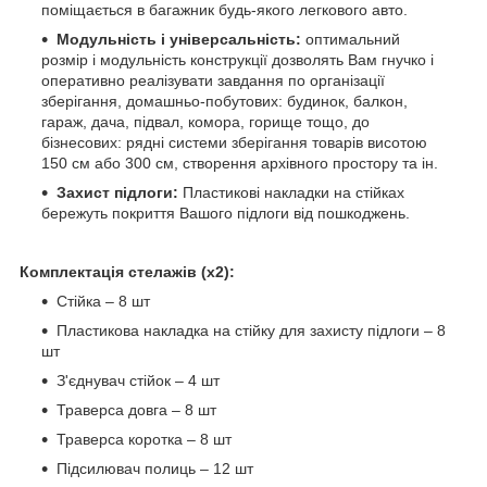
поміщається в багажник будь-якого легкового авто.
Модульність і універсальність:
оптимальний
розмір і модульність конструкції дозволять Вам гнучко і
оперативно реалізувати завдання по організації
зберігання, домашньо-побутових: будинок, балкон,
гараж, дача, підвал, комора, горище тощо, до
бізнесових: рядні системи зберігання товарів висотою
150 см або 300 см, створення архівного простору та ін.
Захист підлоги:
Пластикові накладки на стійках
бережуть покриття Вашого підлоги від пошкоджень.
Комплектація стелажів (х2):
Стійка – 8 шт
Пластикова накладка на стійку для захисту підлоги – 8
шт
З'єднувач стійок – 4 шт
Траверса довга – 8 шт
Траверса коротка – 8 шт
Підсилювач полиць – 12 шт