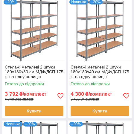
–20%
Новинка
–20%
Стелажі металеві 2 штуки
Стелажі металеві 2 штуки
180х180х30 см МДФ/ДСП 175
180х180х40 см МДФ/ДСП 175
кг на одну полицю
кг на одну полицю
оцинковані 10 полиць
оцинковані 10 полиць для
Готово до відправки
Готово до відправки
комплект
зберігання
3 792
4 380
₴/комплект
₴/комплект
4 740 ₴/комплект
5 475 ₴/комплект
Купити
Купити
Новинка
–20%
–20%