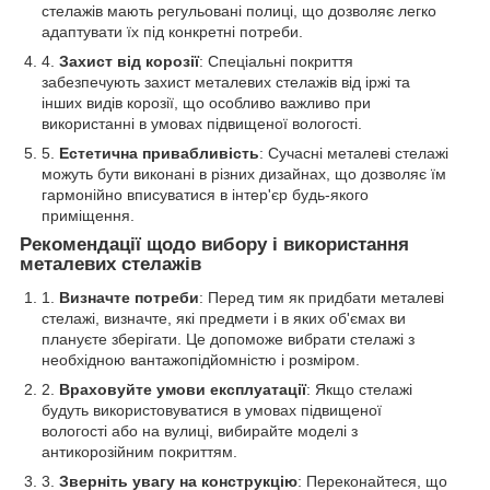
стелажів мають регульовані полиці, що дозволяє легко
адаптувати їх під конкретні потреби.
Захист від корозії
: Спеціальні покриття
забезпечують захист металевих стелажів від іржі та
інших видів корозії, що особливо важливо при
використанні в умовах підвищеної вологості.
Естетична привабливість
: Сучасні металеві стелажі
можуть бути виконані в різних дизайнах, що дозволяє їм
гармонійно вписуватися в інтер'єр будь-якого
приміщення.
Рекомендації щодо вибору і використання
металевих стелажів
Визначте потреби
: Перед тим як придбати металеві
стелажі, визначте, які предмети і в яких об'ємах ви
плануєте зберігати. Це допоможе вибрати стелажі з
необхідною вантажопідйомністю і розміром.
Враховуйте умови експлуатації
: Якщо стелажі
будуть використовуватися в умовах підвищеної
вологості або на вулиці, вибирайте моделі з
антикорозійним покриттям.
Зверніть увагу на конструкцію
: Переконайтеся, що