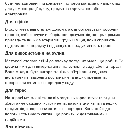
бути налаштовані під конкретні потреби магазину, наприклад,
для демонстрації одягу, продуктів харчування або
електроніки.
Для офісів
В офісі металеві стелажі допомагають організувати робочий
простір, забезпечуючи зберігання документів, канцелярських
приладь та інших матеріалів. Зручні і міцні, вони сприяють
підтриманню порядку і підвищують продуктивність праці.
Для використання на вулиці
Металеві стелажі стійкі до впливу погодних умов, що робить їх
ідеальними для використання на вулиці, в саду або на терасі.
Вони можуть бути використані для зберігання садових
інструментів, вазонів з рослинами та інших предметів,
створюючи затишок і порядок у саду.
Для терас
На терасі металеві стелажі можуть використовуватися для
зберігання садових інструментів, вазонів для квітів та інших
предметів, створюючи затишок і порядок. Вони стійкі до
вологи і сонячного світла, що робить їх довговічними і
надійними.
Для віталень