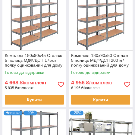
Комплект 180х90х45 Стелаж
Комплект 180х90х50 Стелаж
5 полиць МДФ/ДСП 175кг/
5 полиць МДФ/ДСП 200 кг/
полку оцинкований для дому
полку оцинкований для дому
офісу склад 2 штуки
офісу склад 2 штуки
Готово до відправки
Готово до відправки
4 668
4 956
₴/комплект
₴/комплект
5 835 ₴/комплект
6 195 ₴/комплект
Купити
Купити
Новинка
–20%
–20%