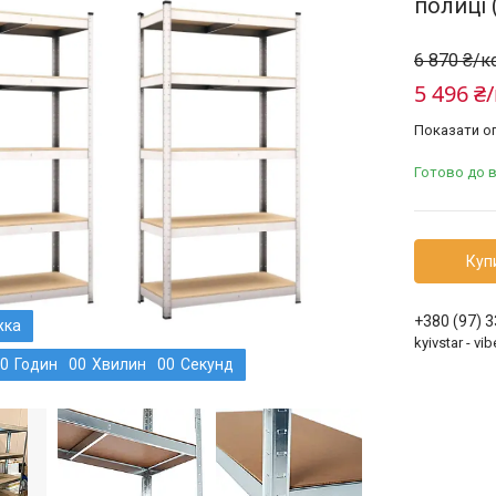
полиці 
6 870 ₴/
5 496 ₴
Показати оп
Готово до 
Куп
+380 (97) 
kyivstar - v
0
Годин
0
0
Хвилин
0
0
Секунд