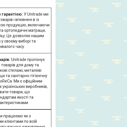
з гарантією:
У Unitrade ми
варів і впевнені в їх
 всю продукцію, включаючи
 та ортопедичні матраци,
сяці. Це дозволяє нашим
 у своєму виборі та
ивалого часу.
арів:
Unitrade пропонує
 товарів для дому та
ові стелажі, металеві
и та санітарно-гігієнічну
oReCa. Ми є офіційним
 українських виробників,
вати товари, що
ндартам якості та
рактеристиками.
и працюємо як з
ми клієнтами по всій
бсягу вашого замовлення,