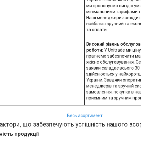
ми пропонуємо вигідні ум
мінімальними тарифами та
Наші менеджери завжди г
найбільш зручний та екон
та оплати.
Високий рівень обслугов
роботи:
У Unitrade ми цін
прагнемо забезпечити ма
якісне обслуговування. С
заявки складає всього 30 
здійснюється у найкоротши
України. Завдяки операти
менеджерів та зручній с
замовлення, покупка в на
приємним та зручним про
Весь асортимент
актори, що забезпечують успішність нашого ас
ність продукції