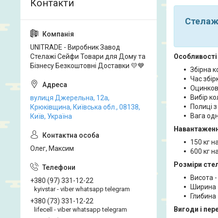
Стелаж
UNITRADE - Виробник Завод
Стелажі Сейфи Товари для Дому та
Особливості 
Бізнесу Безкоштовні Доставки 💛💙
Збірна к
Час збірк
Оцинков
Вибір ко
вулиця Джерельна, 12а,
Полиці з
Крюківщина, Київська обл., 08138,
Вага одн
Київ, Україна
Навантаженн
150 кг н
Олег, Максим
600 кг н
Розміри сте
Висота -
+380 (97) 331-12-22
Ширина 
kyivstar - viber whatsapp telegram
Глибина 
+380 (73) 331-12-22
Вигоди і пер
lifecell - viber whatsapp telegram