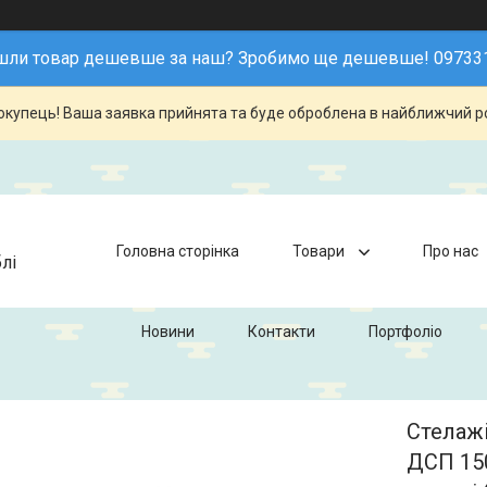
шли товар дешевше за наш? Зробимо ще дешевше! 09733
купець! Ваша заявка прийнята та буде оброблена в найближчий р
Головна сторінка
Товари
Про нас
лі
Новини
Контакти
Портфоліо
Стелажі
ДСП 150