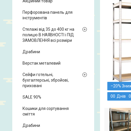
Акційний товар
Перфорована панель для
інструментів
Стелажі від 35 до 400 кг на
полицю В НАЯВНОСТІ і ПІД
ЗАМОВЛЕННЯ всі розміри
Драбини
Верстак металевий
Сейфи готельні,
бухгалтерські, збройові,
приховані
–20%
0
0
Днів
0
SALE 90%
Кошики для сортування
сміття
Драбини