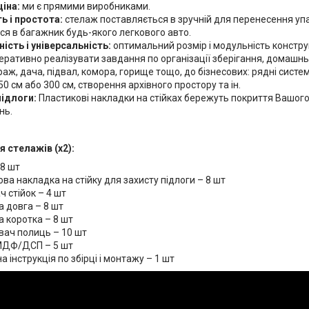
ціна:
ми є прямими виробниками.
ь і простота:
стелаж поставляється в зручній для перенесення упа
ся в багажник будь-якого легкового авто.
ість і універсальність:
оптимальний розмір і модульність констру
перативно реалізувати завдання по організації зберігання, домашн
раж, дача, підвал, комора, горище тощо, до бізнесових: рядні систе
0 см або 300 см, створення архівного простору та ін.
підлоги:
Пластикові накладки на стійках бережуть покриття Вашого 
нь.
 стелажів (х2):
 8 шт
ва накладка на стійку для захисту підлоги – 8 шт
ч стійок – 4 шт
а довга – 8 шт
а коротка – 8 шт
вач полиць – 10 шт
МДФ/ДСП – 5 шт
 інструкція по збірці і монтажу – 1 шт