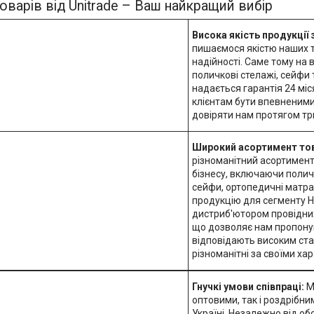
оварів від Unitrade – Ваш найкращий вибір
Висока якість продукції 
пишаємося якістю наших то
надійності. Саме тому на
поличкові стелажі, сейфи
надається гарантія 24 мі
клієнтам бути впевненими
довіряти нам протягом тр
Широкий асортимент тов
різноманітний асортимент
бізнесу, включаючи поличк
сейфи, ортопедичні матрац
продукцію для сегменту H
дистриб'ютором провідних
що дозволяє нам пропону
відповідають високим ста
різноманітні за своїми ха
Гнучкі умови співпраці:
М
оптовими, так і роздрібни
Україні. Незалежно від о