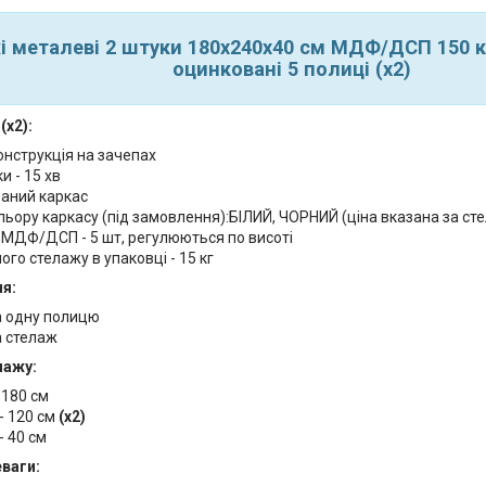
і металеві 2 штуки 180х240х40 см МДФ/ДСП 150 к
оцинковані 5 полиці (х2)
(х2):
онструкція на зачепах
и - 15 хв
аний каркас
льору каркасу (під замовлення):БІЛИЙ, ЧОРНИЙ (ціна вказана за с
 МДФ/ДСП - 5 шт, регулюються по висоті
ого стелажу в упаковці - 15 кг
я:
а одну полицю
а стелаж
лажу:
 180 см
- 120 см
(х2)
- 40 см
еваги: