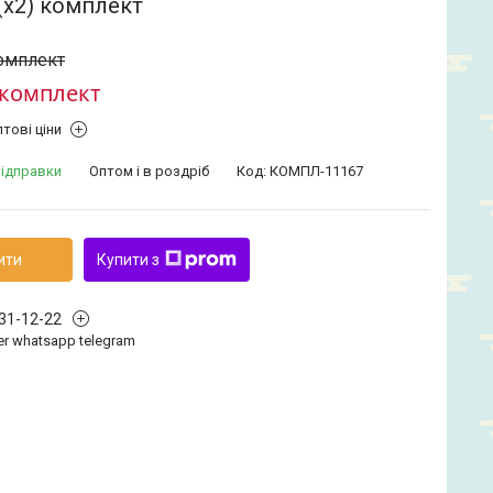
(х2) комплект
комплект
/комплект
тові ціни
відправки
Оптом і в роздріб
Код:
КОМПЛ-11167
ити
Купити з
331-12-22
iber whatsapp telegram