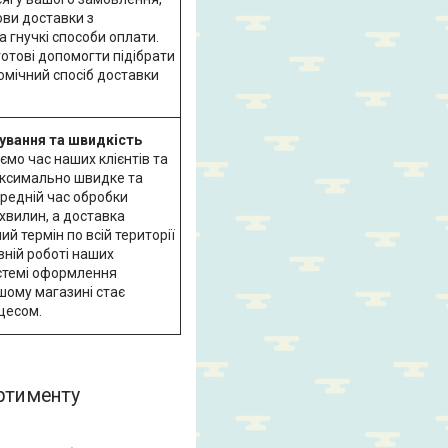
ови доставки з
 гнучкі способи оплати.
отові допомогти підібрати
омічний спосіб доставки
ування та швидкість
уємо час наших клієнтів та
ксимально швидке та
ередній час обробки
хвилин, а доставка
й термін по всій території
вній роботі наших
истемі оформлення
шому магазині стає
цесом.
ортименту