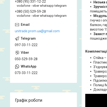
+380 (95) 331-12-22
Низька 
vodafone - viber whatsapp telegram
Зручніст
поміщаєть
+380 (50) 529-59-28
Модульн
vodafone - viber whatsapp telegram
гнучко і о
балкон, га
висотою 15
unitrade.prom.ua@gmail.com
Захист 
пошкодже
097-33-11-222
Комплектація
Стійка –
050-529-59-28
Пластико
З'єднува
Траверс
073-33-11-222
Траверс
Підсилю
Полиці 
Докладна
Графік роботи