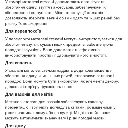
У коморі металеві стелажі допомагають організувати
зберігання одягу, взуття і аксесуарів, забезпечуючи їх
збереження і доступність. Міцні конструкції стелажів
дозволяють зберігати великі об'єми одягу та інших речей без
ризику їх пошкодження.
Для передпокоїв
У передпокої металеві стелажі можуть використовуватися для
зберігання взуття, сумок і інших предметів, забезпечуючи
порядок і зручність. Вони допомагають ефективно
використовувати простір і підтримувати його в чистоті.
Для спалень
У спальні металеві стелажі надають додаткове місце для
зберігання одягу, книг і інших речей, створюючи затишок і
порядок. Вони можуть бути використані як елементи декору,
додаючи інтер'єру функціональності.
Для вазонів для квітів
Металеві стелажі для вазонів забезпечують красиву
презентацію і зручність догляду за квітами, розміщеними у
різних частинах дому або на вулиці. Міцні та стійкі, вони
можуть витримувати значну вагу і різні погодні умови.
Для дому