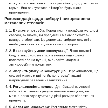
можуть бути виконані в різних дизайнах, що дозволяє їм
гармонійно вписуватися в інтер'єр будь-якого
приміщення.
Рекомендації щодо вибору і використання
металевих стелажів
Визначте потреби
: Перед тим як придбати металеві
стелажі, визначте, які предмети і в яких об'ємах ви
плануєте зберігати. Це допоможе вибрати стелажі з
необхідною вантажопідйомністю і розміром.
Враховуйте умови експлуатації
: Якщо стелажі
будуть використовуватися в умовах підвищеної
вологості або на вулиці, вибирайте моделі з
антикорозійним покриттям.
Зверніть увагу на конструкцію
: Переконайтеся, що
стелажі мають міцні і стійкі конструкції, здатні
витримувати заявлені навантаження.
Регульованість полиць
: Для більшої зручності
вибирайте стелажі з регульованими полицями, які
можна легко адаптувати під різні розміри збережених
предметів.
Додаткові аксесуари
: Розгляньте можливість