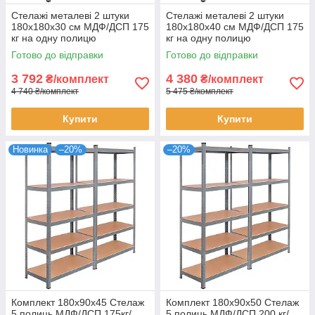
Стелажі металеві 2 штуки
Стелажі металеві 2 штуки
180х180х30 см МДФ/ДСП 175
180х180х40 см МДФ/ДСП 175
кг на одну полицю
кг на одну полицю
оцинковані 10 полиць
оцинковані 10 полиць для
Готово до відправки
Готово до відправки
комплект
зберігання
3 792
4 380
₴/комплект
₴/комплект
4 740 ₴/комплект
5 475 ₴/комплект
Купити
Купити
Новинка
–20%
–20%
Комплект 180х90х45 Стелаж
Комплект 180х90х50 Стелаж
5 полиць МДФ/ДСП 175кг/
5 полиць МДФ/ДСП 200 кг/