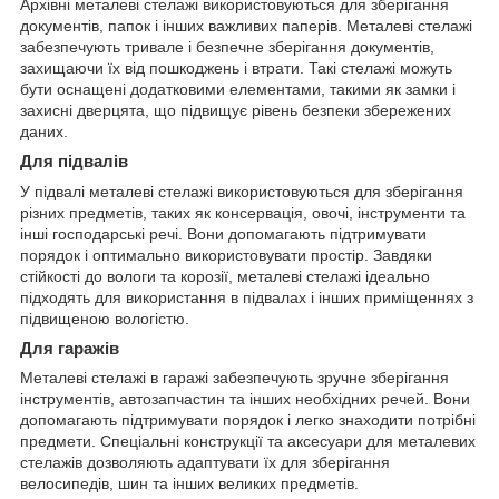
Архівні металеві стелажі використовуються для зберігання
документів, папок і інших важливих паперів. Металеві стелажі
забезпечують тривале і безпечне зберігання документів,
захищаючи їх від пошкоджень і втрати. Такі стелажі можуть
бути оснащені додатковими елементами, такими як замки і
захисні дверцята, що підвищує рівень безпеки збережених
даних.
Для підвалів
У підвалі металеві стелажі використовуються для зберігання
різних предметів, таких як консервація, овочі, інструменти та
інші господарські речі. Вони допомагають підтримувати
порядок і оптимально використовувати простір. Завдяки
стійкості до вологи та корозії, металеві стелажі ідеально
підходять для використання в підвалах і інших приміщеннях з
підвищеною вологістю.
Для гаражів
Металеві стелажі в гаражі забезпечують зручне зберігання
інструментів, автозапчастин та інших необхідних речей. Вони
допомагають підтримувати порядок і легко знаходити потрібні
предмети. Спеціальні конструкції та аксесуари для металевих
стелажів дозволяють адаптувати їх для зберігання
велосипедів, шин та інших великих предметів.