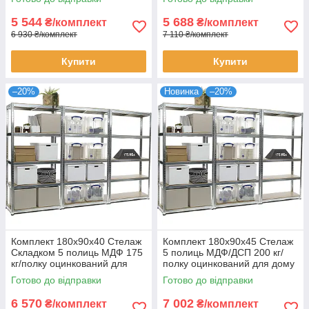
комплект для зберігання
5 544
5 688
₴/комплект
₴/комплект
6 930 ₴/комплект
7 110 ₴/комплект
Купити
Купити
–20%
Новинка
–20%
Комплект 180х90х40 Стелаж
Комплект 180х90х45 Стелаж
Складком 5 полиць МДФ 175
5 полиць МДФ/ДСП 200 кг/
кг/полку оцинкований для
полку оцинкований для дому
дому офісу склад 3 штуки
офісу склад 3 штуки
Готово до відправки
Готово до відправки
6 570
7 002
₴/комплект
₴/комплект