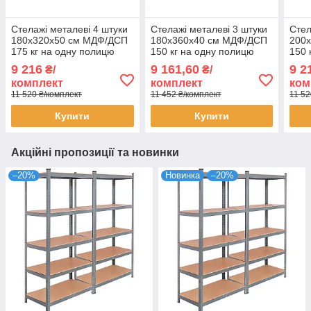
Стелажі металеві 4 штуки
Стелажі металеві 3 штуки
Стел
180х320х50 см МДФ/ДСП
180х360х40 см МДФ/ДСП
200
175 кг на одну полицю
150 кг на одну полицю
150 
оцинковані 5 полиці (х4)
фарбований чорний 5
фарб
9 216
9 161,60
9 2
₴/
₴/
комплект
полиці (х3) комплект
поли
комплект
комплект
ком
11 520 ₴/комплект
11 452 ₴/комплект
11 52
Купити
Купити
Акційні пропозиції та новинки
–20%
Новинка
–20%