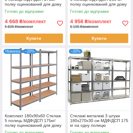
полку оцинкований для дому
полку оцинкований для дому
офісу склад 2 штуки
офісу склад 2 штуки
Готово до відправки
Готово до відправки
4 668
4 956
₴/комплект
₴/комплект
5 835 ₴/комплект
6 195 ₴/комплект
Купити
Купити
Новинка
–20%
–20%
Комплект 180х90х60 Стелаж
Стелажі металеві 3 штуки
5 полиць МДФ/ДСП 175кг/
180х270х30 см МДФ/ДСП 175
полку оцинкований для дому
кг на одну полицю
офісу склад 2 штуки
оцинковані 15 полиць
Готово до відправки
Готово до відправки