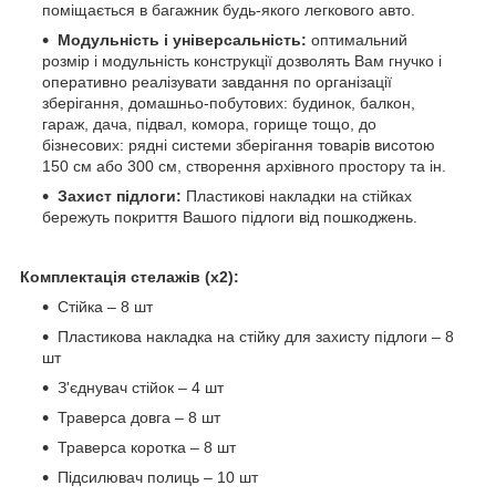
поміщається в багажник будь-якого легкового авто.
Модульність і універсальність:
оптимальний
розмір і модульність конструкції дозволять Вам гнучко і
оперативно реалізувати завдання по організації
зберігання, домашньо-побутових: будинок, балкон,
гараж, дача, підвал, комора, горище тощо, до
бізнесових: рядні системи зберігання товарів висотою
150 см або 300 см, створення архівного простору та ін.
Захист підлоги:
Пластикові накладки на стійках
бережуть покриття Вашого підлоги від пошкоджень.
Комплектація стелажів (х2):
Стійка – 8 шт
Пластикова накладка на стійку для захисту підлоги – 8
шт
З'єднувач стійок – 4 шт
Траверса довга – 8 шт
Траверса коротка – 8 шт
Підсилювач полиць – 10 шт