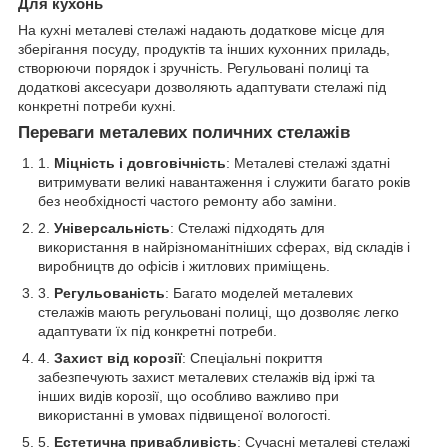
Для кухонь
На кухні металеві стелажі надають додаткове місце для
зберігання посуду, продуктів та інших кухонних приладь,
створюючи порядок і зручність. Регульовані полиці та
додаткові аксесуари дозволяють адаптувати стелажі під
конкретні потреби кухні.
Переваги металевих поличних стелажів
Міцність і довговічність
: Металеві стелажі здатні
витримувати великі навантаження і служити багато років
без необхідності частого ремонту або заміни.
Універсальність
: Стелажі підходять для
використання в найрізноманітніших сферах, від складів і
виробництв до офісів і житлових приміщень.
Регульованість
: Багато моделей металевих
стелажів мають регульовані полиці, що дозволяє легко
адаптувати їх під конкретні потреби.
Захист від корозії
: Спеціальні покриття
забезпечують захист металевих стелажів від іржі та
інших видів корозії, що особливо важливо при
використанні в умовах підвищеної вологості.
Естетична привабливість
: Сучасні металеві стелажі