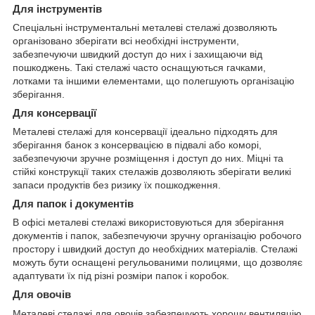
Для інструментів
Спеціальні інструментальні металеві стелажі дозволяють
організовано зберігати всі необхідні інструменти,
забезпечуючи швидкий доступ до них і захищаючи від
пошкоджень. Такі стелажі часто оснащуються гачками,
лотками та іншими елементами, що полегшують організацію
зберігання.
Для консервації
Металеві стелажі для консервації ідеально підходять для
зберігання банок з консервацією в підвалі або коморі,
забезпечуючи зручне розміщення і доступ до них. Міцні та
стійкі конструкції таких стелажів дозволяють зберігати великі
запаси продуктів без ризику їх пошкодження.
Для папок і документів
В офісі металеві стелажі використовуються для зберігання
документів і папок, забезпечуючи зручну організацію робочого
простору і швидкий доступ до необхідних матеріалів. Стелажі
можуть бути оснащені регульованими полицями, що дозволяє
адаптувати їх під різні розміри папок і коробок.
Для овочів
Металеві стелажі для овочів забезпечують хорошу вентиляцію