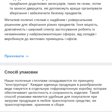
придбання додаткових аксесуарів, таких як гачки, лотки
та захисні дверцята, які допоможуть краще організувати
зберігання і забезпечити безпеку предметів.
Металеві поличні стелажі є надійним і універсальним
рішенням для зберігання різних предметів. Їхня міцність,
довговічність і широкий спектр застосування роблять їх
незамінними у найрізноманітніших сферах, від складів і
виробництв до житлових приміщень і офісів.
Приховати
Спосіб упаковки
Наши полочные стеллажи складываются по принципу
"конструктора". Каждая единица продукции в разобранном
виде пакуется в отдельную гофрокартонную коробку, которая
обеспечивает целостность и сохранность изделия. Такой
способ упаковки является удобным для покупателя при
загрузке продукции в любое транспортное средство, ее
транспортировке, хранении и сборе.