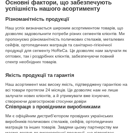
Основні фактори, що забезпечують
успішність нашого асортименту
Різноманітність продукції
Наш успіх визначається широким асортиментом товарів, що
дозволяє задовольнити потреби різних сегментів клієнтів. Ми
пропонуємо різноманітність поличкових стелажів, металевих
сейфів, ортопедичних матраців та санітарно-гігієнічної
продукції для сегменту HoReCa. Це дозволяє нам залучати як
оптових, так і роздрібних клієнтів, забезпечуючи повний
спектр необхідних товарів.
Якість продукції та гарантія
Наш асортимент має високу якість, підтверджену гарантією на
всі товари протягом 24 місяців. Це дозволяє нам не лише
залучати нових клієнтів, а й утримувати вже існуючих,
створюючи довгострокові стосунки довіри
Співпраця з провідними виробниками
Ми є офіційним дистриб'ютором провідних українських
виробників поличкових стелажів, сейфів, ортопедичних
матраців та інших товарів. Завдяки цьому партнерству ми
маємо доступ до високоякісної продукції, що відповідає