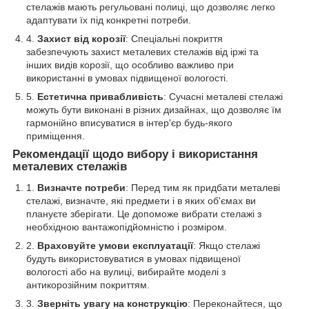
стелажів мають регульовані полиці, що дозволяє легко
адаптувати їх під конкретні потреби.
Захист від корозії
: Спеціальні покриття
забезпечують захист металевих стелажів від іржі та
інших видів корозії, що особливо важливо при
використанні в умовах підвищеної вологості.
Естетична привабливість
: Сучасні металеві стелажі
можуть бути виконані в різних дизайнах, що дозволяє їм
гармонійно вписуватися в інтер'єр будь-якого
приміщення.
Рекомендації щодо вибору і використання
металевих стелажів
Визначте потреби
: Перед тим як придбати металеві
стелажі, визначте, які предмети і в яких об'ємах ви
плануєте зберігати. Це допоможе вибрати стелажі з
необхідною вантажопідйомністю і розміром.
Враховуйте умови експлуатації
: Якщо стелажі
будуть використовуватися в умовах підвищеної
вологості або на вулиці, вибирайте моделі з
антикорозійним покриттям.
Зверніть увагу на конструкцію
: Переконайтеся, що