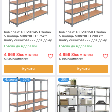
Комплект 180х90х45 Стелаж
Комплект 180х90х50 Стелаж
5 полиць МДФ/ДСП 175кг/
5 полиць МДФ/ДСП 200 кг/
полку оцинкований для дому
полку оцинкований для дому
офісу склад 2 штуки
офісу склад 2 штуки
Готово до відправки
Готово до відправки
4 668
4 956
₴/комплект
₴/комплект
5 835 ₴/комплект
6 195 ₴/комплект
Купити
Купити
Новинка
–20%
–20%