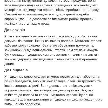
зберігання інструментів, деталей і готової продукції. Вони
забезпечують надійне і зручне розміщення всіх необхідних
матеріалів, підвищуючи ефективність виробничого процесу.
Стелажі легко налаштовуються під конкретні потреби
виробництва, що дозволяє оптимізувати робочі процеси і
поліпшити організацію праці.
Для архівів
Архівні металеві стелажі використовуються для зберігання
документів, папок і інших важливих паперів. Металеві стелажі
забезпечують тривале і безпечне зберігання документів,
захищаючи їх від пошкоджень і втрати. Такі стелажі можуть
бути оснащені додатковими елементами, такими як замки і
захисні дверцята, що підвищує рівень безпеки збережених
даних.
Для підвалів
У підвалі металеві стелажі використовуються для зберігання
різних предметів, таких як консервація, овочі, інструменти та
інші господарські речі. Вони допомагають підтримувати
порядок і оптимально використовувати простір. Завдяки
стійкості до вологи та корозії, металеві стелажі ідеально
підходять для використання в підвалах і інших приміщеннях з
підвищеною вологістю.