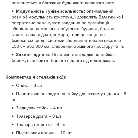
поміщається в багажник будь-якого легкового авто.
Модульність і універсальність:
оптимальний
розмір і модульність конструкції дозволять Вам гнучко і
оперативно реалізувати завдання по організації
зберігання, домашньо-побутових: будинок, балкон,
гараж, дача, підвал, комора, горище тощо, до
бізнесових: рядні системи зберігання товарів висотою
150 см або 300 см, створення архівного простору та ін.
Захист підлоги:
Пластикові накладки на стійках
бережуть покриття Вашого підлоги від пошкоджень.
Комплектація стелажів (х2):
Стійка – 8 шт
Пластикова накладка на стійку для захисту підлоги – 8
шт
З'єднувач стійок – 4 шт
Траверса довга – 8 шт
Траверса коротка – 8 шт
Підсилювач полиць – 10 шт