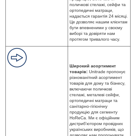
поличкові стелажі, сейфи та
ортопедичні матраци,
надається гарантія 24 місяці.
Це дозволяє нашим клієнтам
бути впевненими у своєму
виборі та довіряти нам
протягом тривалого часу.
Широкий асортимент
товарів:
Unitrade пропонує
різноманітний асортимент
товарів для дому та бізнесу,
включаючи поличкові
стелажі, металеві сейфи,
ортопедичні матраци та
санітарно-гігієнічну
продукцію для сегменту
HoReCa. Ми є офіційним
дистриб'ютором провідних
українських виробників, що
дозволяє нам пропонувати