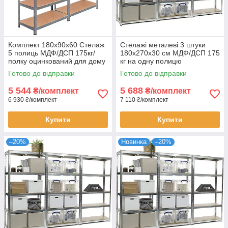
Комплект 180х90х60 Стелаж
Стелажі металеві 3 штуки
5 полиць МДФ/ДСП 175кг/
180х270х30 см МДФ/ДСП 175
полку оцинкований для дому
кг на одну полицю
офісу склад 2 штуки
оцинковані 15 полиць
Готово до відправки
Готово до відправки
комплект для зберігання
5 544
5 688
₴/комплект
₴/комплект
6 930 ₴/комплект
7 110 ₴/комплект
Купити
Купити
–20%
Новинка
–20%