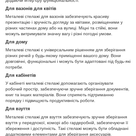
додаючи інтер'єру функціональності.
Для вазонів для квітів
Металеві стелажі для вазонів забезпечують красиву
презентацію і зручність догляду за квітами, розміщеними у
різних частинах дому або на вулиці. Міцні та стійкі, вони
можуть витримувати значну вагу і різні погодні умови.
Для дому
Металеві стелажі є універсальним рішенням для зберігання
різних речей у будь-якому приміщенні вашого дому. Вони
довговічні, функціональні і можуть бути адаптовані під будь-які
потреби.
Для кабінетів
У кабінеті металеві стелажі допомагають організувати
робочий простір, забезпечуючи зручне зберігання документів,
книг та інших матеріалів. Вони сприяють підтриманню
порядку і підвищують продуктивність роботи.
Для взуття
Металеві стелажі для взуття забезпечують зручне зберігання
взуття у передпокої, коморі або гардеробній, забезпечуючи її
збереження і доступність. Такі стелажі можуть бути обладнані
додатковими елементами для зберігання аксесуарів.