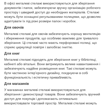
В офісі металеві стелажі використовуються для зберігання
документів і папок, забезпечуючи зручну організацію робочого
простору і швидкий доступ до необхідних матеріалів. Стелажі
можуть бути оснащені регульованими полицями, що дозволяє
адаптувати їх під різні розміри папок і коробок.
Для овочів
Металеві стелажі для овочів забезпечують хорошу вентиляцію
і збереження продуктів, що особливо важливо для тривалого
зберігання. Ці стелажі часто мають перфоровані полиці, що
сприяє циркуляції повітря і запобігає гниттю.
Для книг
Металеві стелажі підходять для зберігання книг у бібліотеці,
кабінеті або вітальні. Вони витримують велике навантаження і
забезпечують надійне розміщення книг. Такі стелажі можуть
бути частиною інтер'єрного дизайну, поєднуючи в собі
функціональність і естетичну привабливість.
Для магазинів
У магазинах металеві стелажі використовуються для
зберігання і демонстрації товарів. Вони забезпечують зручний
доступ для покупців і допомагають оптимально
використовувати торговий простір. Металеві стелажі можуть