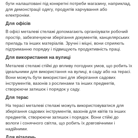
бути налаштовані під конкретні потреби магазину, наприклад,
для демонстрації одягу, продуктів харчування або
електроніки.
Для офісів
В офісі металеві стелажі допомагають організувати робочий
простір, забезпечуючи зберігання документів, канцелярських
приладь та інших матеріалів. Зручні і міцні, вони сприяють
підтриманню порядку і підвищують продуктивність праці.
Для використання на вулиці
Металеві стелажі стійкі до впливу погодних умов, що робить їх
ідеальними для використання на вулиці, в саду або на терасі.
Вони можуть бути використані для зберігання садових
інструментів, вазонів з рослинами та інших предметів,
створюючи затишок і порядок у саду.
Для терас
На терасі металеві стелажі можуть використовуватися для
зберігання садових інструментів, вазонів для квітів та інших
предметів, створюючи затишок і порядок. Вони стійкі до
вологи і сонячного світла, що робить їх довговічними і
надійними.
Для віталень