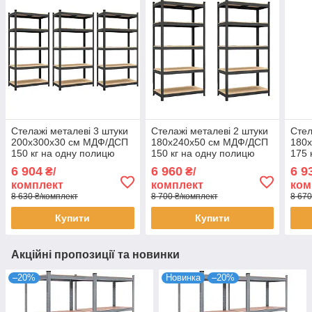
Стелажі металеві 3 штуки
Стелажі металеві 2 штуки
Стел
200х300х30 см МДФ/ДСП
180х240х50 см МДФ/ДСП
180
150 кг на одну полицю
150 кг на одну полицю
175 
фарбований чорний 5
фарбований чорний 5
оцин
6 904
6 960
6 9
₴/
₴/
полиці (х3) комплект
полиці (х2) комплект
комп
комплект
комплект
ком
8 630 ₴/комплект
8 700 ₴/комплект
8 670
Купити
Купити
Акційні пропозиції та новинки
–20%
Новинка
–20%