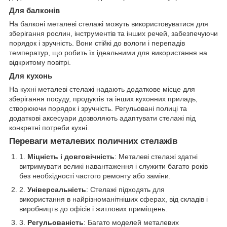
Для балконів
На балконі металеві стелажі можуть використовуватися для
зберігання рослин, інструментів та інших речей, забезпечуючи
порядок і зручність. Вони стійкі до вологи і перепадів
температур, що робить їх ідеальними для використання на
відкритому повітрі.
Для кухонь
На кухні металеві стелажі надають додаткове місце для
зберігання посуду, продуктів та інших кухонних приладь,
створюючи порядок і зручність. Регульовані полиці та
додаткові аксесуари дозволяють адаптувати стелажі під
конкретні потреби кухні.
Переваги металевих поличних стелажів
Міцність і довговічність
: Металеві стелажі здатні
витримувати великі навантаження і служити багато років
без необхідності частого ремонту або заміни.
Універсальність
: Стелажі підходять для
використання в найрізноманітніших сферах, від складів і
виробництв до офісів і житлових приміщень.
Регульованість
: Багато моделей металевих