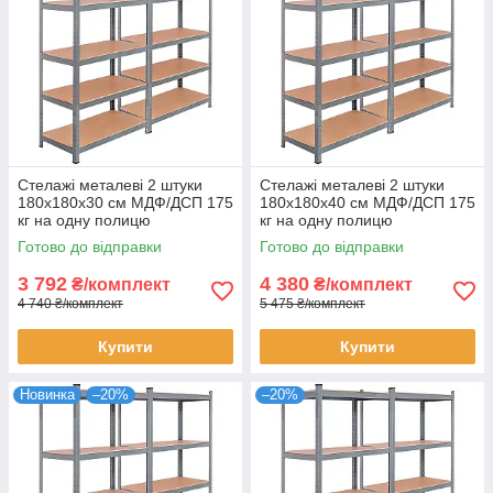
Стелажі металеві 2 штуки
Стелажі металеві 2 штуки
180х180х30 см МДФ/ДСП 175
180х180х40 см МДФ/ДСП 175
кг на одну полицю
кг на одну полицю
оцинковані 10 полиць
оцинковані 10 полиць для
Готово до відправки
Готово до відправки
комплект
зберігання
3 792
4 380
₴/комплект
₴/комплект
4 740 ₴/комплект
5 475 ₴/комплект
Купити
Купити
Новинка
–20%
–20%