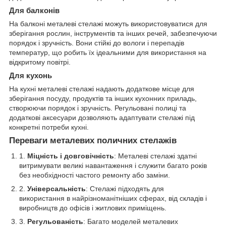
Для балконів
На балконі металеві стелажі можуть використовуватися для
зберігання рослин, інструментів та інших речей, забезпечуючи
порядок і зручність. Вони стійкі до вологи і перепадів
температур, що робить їх ідеальними для використання на
відкритому повітрі.
Для кухонь
На кухні металеві стелажі надають додаткове місце для
зберігання посуду, продуктів та інших кухонних приладь,
створюючи порядок і зручність. Регульовані полиці та
додаткові аксесуари дозволяють адаптувати стелажі під
конкретні потреби кухні.
Переваги металевих поличних стелажів
Міцність і довговічність
: Металеві стелажі здатні
витримувати великі навантаження і служити багато років
без необхідності частого ремонту або заміни.
Універсальність
: Стелажі підходять для
використання в найрізноманітніших сферах, від складів і
виробництв до офісів і житлових приміщень.
Регульованість
: Багато моделей металевих