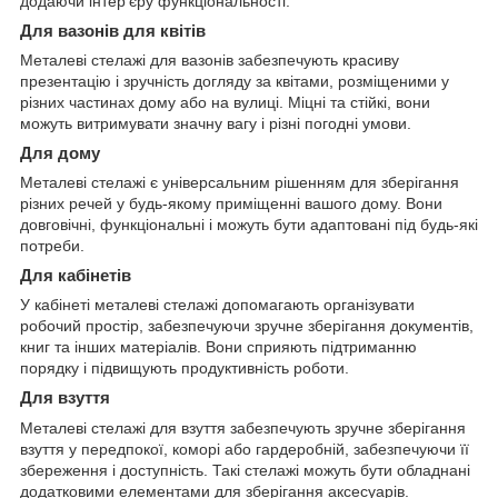
додаючи інтер'єру функціональності.
Для вазонів для квітів
Металеві стелажі для вазонів забезпечують красиву
презентацію і зручність догляду за квітами, розміщеними у
різних частинах дому або на вулиці. Міцні та стійкі, вони
можуть витримувати значну вагу і різні погодні умови.
Для дому
Металеві стелажі є універсальним рішенням для зберігання
різних речей у будь-якому приміщенні вашого дому. Вони
довговічні, функціональні і можуть бути адаптовані під будь-які
потреби.
Для кабінетів
У кабінеті металеві стелажі допомагають організувати
робочий простір, забезпечуючи зручне зберігання документів,
книг та інших матеріалів. Вони сприяють підтриманню
порядку і підвищують продуктивність роботи.
Для взуття
Металеві стелажі для взуття забезпечують зручне зберігання
взуття у передпокої, коморі або гардеробній, забезпечуючи її
збереження і доступність. Такі стелажі можуть бути обладнані
додатковими елементами для зберігання аксесуарів.