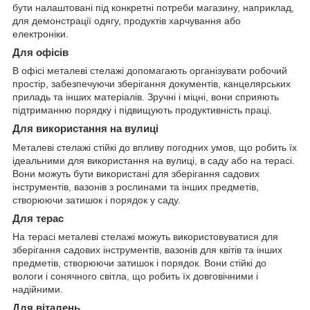
бути налаштовані під конкретні потреби магазину, наприклад,
для демонстрації одягу, продуктів харчування або
електроніки.
Для офісів
В офісі металеві стелажі допомагають організувати робочий
простір, забезпечуючи зберігання документів, канцелярських
приладь та інших матеріалів. Зручні і міцні, вони сприяють
підтриманню порядку і підвищують продуктивність праці.
Для використання на вулиці
Металеві стелажі стійкі до впливу погодних умов, що робить їх
ідеальними для використання на вулиці, в саду або на терасі.
Вони можуть бути використані для зберігання садових
інструментів, вазонів з рослинами та інших предметів,
створюючи затишок і порядок у саду.
Для терас
На терасі металеві стелажі можуть використовуватися для
зберігання садових інструментів, вазонів для квітів та інших
предметів, створюючи затишок і порядок. Вони стійкі до
вологи і сонячного світла, що робить їх довговічними і
надійними.
Для віталень