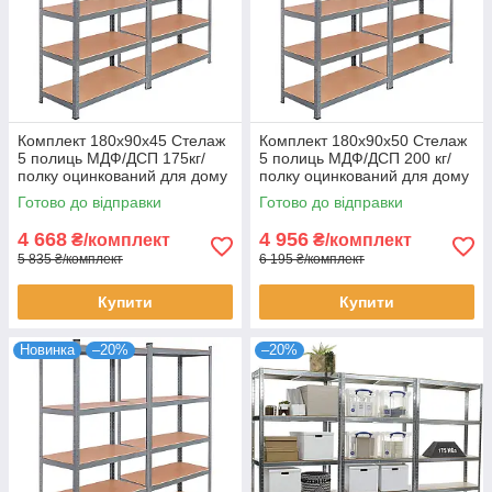
Комплект 180х90х45 Стелаж
Комплект 180х90х50 Стелаж
5 полиць МДФ/ДСП 175кг/
5 полиць МДФ/ДСП 200 кг/
полку оцинкований для дому
полку оцинкований для дому
офісу склад 2 штуки
офісу склад 2 штуки
Готово до відправки
Готово до відправки
4 668
4 956
₴/комплект
₴/комплект
5 835 ₴/комплект
6 195 ₴/комплект
Купити
Купити
Новинка
–20%
–20%