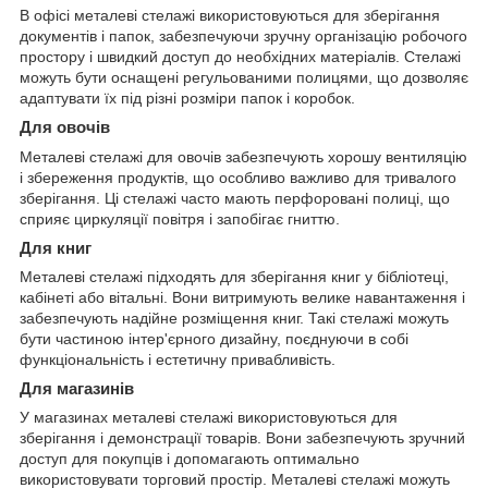
В офісі металеві стелажі використовуються для зберігання
документів і папок, забезпечуючи зручну організацію робочого
простору і швидкий доступ до необхідних матеріалів. Стелажі
можуть бути оснащені регульованими полицями, що дозволяє
адаптувати їх під різні розміри папок і коробок.
Для овочів
Металеві стелажі для овочів забезпечують хорошу вентиляцію
і збереження продуктів, що особливо важливо для тривалого
зберігання. Ці стелажі часто мають перфоровані полиці, що
сприяє циркуляції повітря і запобігає гниттю.
Для книг
Металеві стелажі підходять для зберігання книг у бібліотеці,
кабінеті або вітальні. Вони витримують велике навантаження і
забезпечують надійне розміщення книг. Такі стелажі можуть
бути частиною інтер'єрного дизайну, поєднуючи в собі
функціональність і естетичну привабливість.
Для магазинів
У магазинах металеві стелажі використовуються для
зберігання і демонстрації товарів. Вони забезпечують зручний
доступ для покупців і допомагають оптимально
використовувати торговий простір. Металеві стелажі можуть