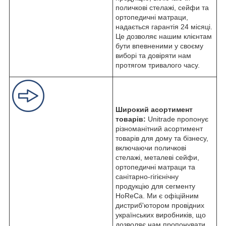
поличкові стелажі, сейфи та
ортопедичні матраци,
надається гарантія 24 місяці.
Це дозволяє нашим клієнтам
бути впевненими у своєму
виборі та довіряти нам
протягом тривалого часу.
Широкий асортимент
товарів:
Unitrade пропонує
різноманітний асортимент
товарів для дому та бізнесу,
включаючи поличкові
стелажі, металеві сейфи,
ортопедичні матраци та
санітарно-гігієнічну
продукцію для сегменту
HoReCa. Ми є офіційним
дистриб'ютором провідних
українських виробників, що
дозволяє нам пропонувати