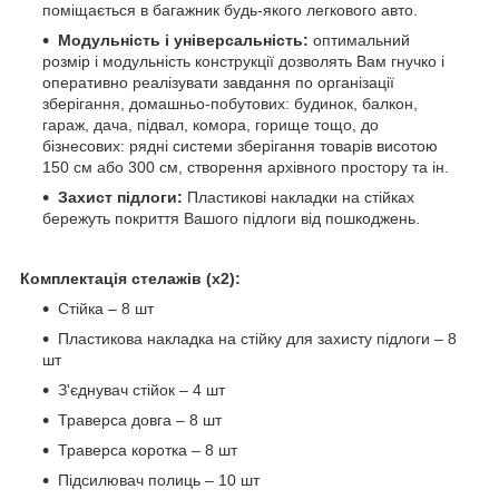
поміщається в багажник будь-якого легкового авто.
Модульність і універсальність:
оптимальний
розмір і модульність конструкції дозволять Вам гнучко і
оперативно реалізувати завдання по організації
зберігання, домашньо-побутових: будинок, балкон,
гараж, дача, підвал, комора, горище тощо, до
бізнесових: рядні системи зберігання товарів висотою
150 см або 300 см, створення архівного простору та ін.
Захист підлоги:
Пластикові накладки на стійках
бережуть покриття Вашого підлоги від пошкоджень.
Комплектація стелажів (х2):
Стійка – 8 шт
Пластикова накладка на стійку для захисту підлоги – 8
шт
З'єднувач стійок – 4 шт
Траверса довга – 8 шт
Траверса коротка – 8 шт
Підсилювач полиць – 10 шт