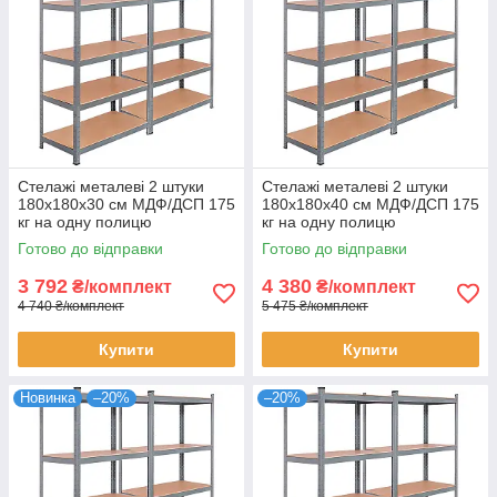
Стелажі металеві 2 штуки
Стелажі металеві 2 штуки
180х180х30 см МДФ/ДСП 175
180х180х40 см МДФ/ДСП 175
кг на одну полицю
кг на одну полицю
оцинковані 10 полиць
оцинковані 10 полиць для
Готово до відправки
Готово до відправки
комплект
зберігання
3 792
4 380
₴/комплект
₴/комплект
4 740 ₴/комплект
5 475 ₴/комплект
Купити
Купити
Новинка
–20%
–20%