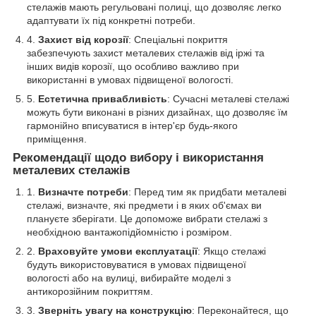
стелажів мають регульовані полиці, що дозволяє легко
адаптувати їх під конкретні потреби.
Захист від корозії
: Спеціальні покриття
забезпечують захист металевих стелажів від іржі та
інших видів корозії, що особливо важливо при
використанні в умовах підвищеної вологості.
Естетична привабливість
: Сучасні металеві стелажі
можуть бути виконані в різних дизайнах, що дозволяє їм
гармонійно вписуватися в інтер'єр будь-якого
приміщення.
Рекомендації щодо вибору і використання
металевих стелажів
Визначте потреби
: Перед тим як придбати металеві
стелажі, визначте, які предмети і в яких об'ємах ви
плануєте зберігати. Це допоможе вибрати стелажі з
необхідною вантажопідйомністю і розміром.
Враховуйте умови експлуатації
: Якщо стелажі
будуть використовуватися в умовах підвищеної
вологості або на вулиці, вибирайте моделі з
антикорозійним покриттям.
Зверніть увагу на конструкцію
: Переконайтеся, що