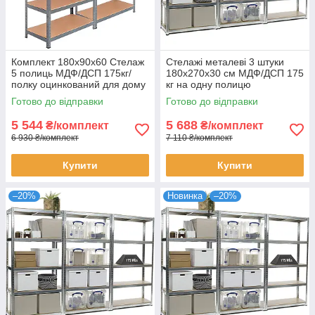
Комплект 180х90х60 Стелаж
Стелажі металеві 3 штуки
5 полиць МДФ/ДСП 175кг/
180х270х30 см МДФ/ДСП 175
полку оцинкований для дому
кг на одну полицю
офісу склад 2 штуки
оцинковані 15 полиць
Готово до відправки
Готово до відправки
комплект для зберігання
5 544
5 688
₴/комплект
₴/комплект
6 930 ₴/комплект
7 110 ₴/комплект
Купити
Купити
–20%
Новинка
–20%