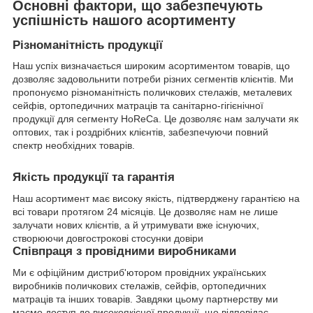
Основні фактори, що забезпечують
успішність нашого асортименту
Різноманітність продукції
Наш успіх визначається широким асортиментом товарів, що
дозволяє задовольнити потреби різних сегментів клієнтів. Ми
пропонуємо різноманітність поличкових стелажів, металевих
сейфів, ортопедичних матраців та санітарно-гігієнічної
продукції для сегменту HoReCa. Це дозволяє нам залучати як
оптових, так і роздрібних клієнтів, забезпечуючи повний
спектр необхідних товарів.
Якість продукції та гарантія
Наш асортимент має високу якість, підтверджену гарантією на
всі товари протягом 24 місяців. Це дозволяє нам не лише
залучати нових клієнтів, а й утримувати вже існуючих,
створюючи довгострокові стосунки довіри
Співпраця з провідними виробниками
Ми є офіційним дистриб'ютором провідних українських
виробників поличкових стелажів, сейфів, ортопедичних
матраців та інших товарів. Завдяки цьому партнерству ми
маємо доступ до високоякісної продукції, що відповідає