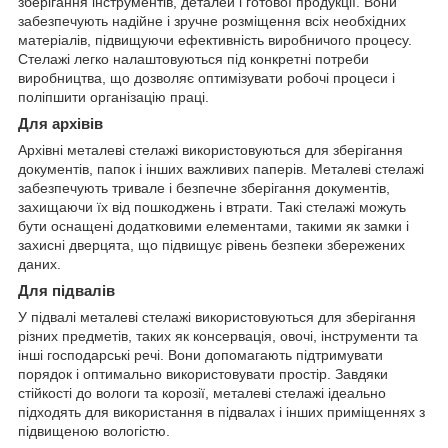
зберігання інструментів, деталей і готової продукції. Вони
забезпечують надійне і зручне розміщення всіх необхідних
матеріалів, підвищуючи ефективність виробничого процесу.
Стелажі легко налаштовуються під конкретні потреби
виробництва, що дозволяє оптимізувати робочі процеси і
поліпшити організацію праці.
Для архівів
Архівні металеві стелажі використовуються для зберігання
документів, папок і інших важливих паперів. Металеві стелажі
забезпечують тривале і безпечне зберігання документів,
захищаючи їх від пошкоджень і втрати. Такі стелажі можуть
бути оснащені додатковими елементами, такими як замки і
захисні дверцята, що підвищує рівень безпеки збережених
даних.
Для підвалів
У підвалі металеві стелажі використовуються для зберігання
різних предметів, таких як консервація, овочі, інструменти та
інші господарські речі. Вони допомагають підтримувати
порядок і оптимально використовувати простір. Завдяки
стійкості до вологи та корозії, металеві стелажі ідеально
підходять для використання в підвалах і інших приміщеннях з
підвищеною вологістю.