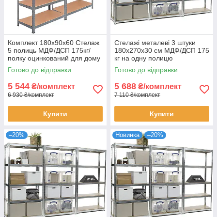
Комплект 180х90х60 Стелаж
Стелажі металеві 3 штуки
5 полиць МДФ/ДСП 175кг/
180х270х30 см МДФ/ДСП 175
полку оцинкований для дому
кг на одну полицю
офісу склад 2 штуки
оцинковані 15 полиць
Готово до відправки
Готово до відправки
комплект для зберігання
5 544
5 688
₴/комплект
₴/комплект
6 930 ₴/комплект
7 110 ₴/комплект
Купити
Купити
–20%
Новинка
–20%