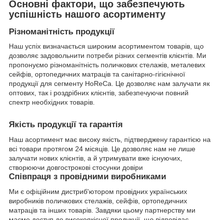
Основні фактори, що забезпечують
успішність нашого асортименту
Різноманітність продукції
Наш успіх визначається широким асортиментом товарів, що
дозволяє задовольнити потреби різних сегментів клієнтів. Ми
пропонуємо різноманітність поличкових стелажів, металевих
сейфів, ортопедичних матраців та санітарно-гігієнічної
продукції для сегменту HoReCa. Це дозволяє нам залучати як
оптових, так і роздрібних клієнтів, забезпечуючи повний
спектр необхідних товарів.
Якість продукції та гарантія
Наш асортимент має високу якість, підтверджену гарантією на
всі товари протягом 24 місяців. Це дозволяє нам не лише
залучати нових клієнтів, а й утримувати вже існуючих,
створюючи довгострокові стосунки довіри
Співпраця з провідними виробниками
Ми є офіційним дистриб'ютором провідних українських
виробників поличкових стелажів, сейфів, ортопедичних
матраців та інших товарів. Завдяки цьому партнерству ми
маємо доступ до високоякісної продукції, що відповідає