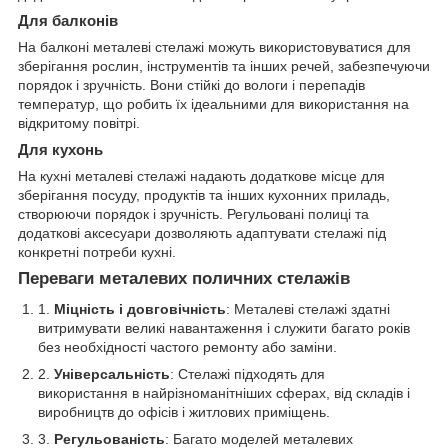
Для балконів
На балконі металеві стелажі можуть використовуватися для
зберігання рослин, інструментів та інших речей, забезпечуючи
порядок і зручність. Вони стійкі до вологи і перепадів
температур, що робить їх ідеальними для використання на
відкритому повітрі.
Для кухонь
На кухні металеві стелажі надають додаткове місце для
зберігання посуду, продуктів та інших кухонних приладь,
створюючи порядок і зручність. Регульовані полиці та
додаткові аксесуари дозволяють адаптувати стелажі під
конкретні потреби кухні.
Переваги металевих поличних стелажів
Міцність і довговічність
: Металеві стелажі здатні
витримувати великі навантаження і служити багато років
без необхідності частого ремонту або заміни.
Універсальність
: Стелажі підходять для
використання в найрізноманітніших сферах, від складів і
виробництв до офісів і житлових приміщень.
Регульованість
: Багато моделей металевих