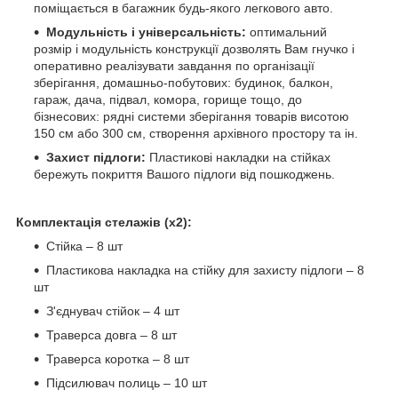
поміщається в багажник будь-якого легкового авто.
Модульність і універсальність:
оптимальний
розмір і модульність конструкції дозволять Вам гнучко і
оперативно реалізувати завдання по організації
зберігання, домашньо-побутових: будинок, балкон,
гараж, дача, підвал, комора, горище тощо, до
бізнесових: рядні системи зберігання товарів висотою
150 см або 300 см, створення архівного простору та ін.
Захист підлоги:
Пластикові накладки на стійках
бережуть покриття Вашого підлоги від пошкоджень.
Комплектація стелажів (х2):
Стійка – 8 шт
Пластикова накладка на стійку для захисту підлоги – 8
шт
З'єднувач стійок – 4 шт
Траверса довга – 8 шт
Траверса коротка – 8 шт
Підсилювач полиць – 10 шт