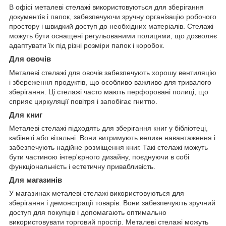
В офісі металеві стелажі використовуються для зберігання
документів і папок, забезпечуючи зручну організацію робочого
простору і швидкий доступ до необхідних матеріалів. Стелажі
можуть бути оснащені регульованими полицями, що дозволяє
адаптувати їх під різні розміри папок і коробок.
Для овочів
Металеві стелажі для овочів забезпечують хорошу вентиляцію
і збереження продуктів, що особливо важливо для тривалого
зберігання. Ці стелажі часто мають перфоровані полиці, що
сприяє циркуляції повітря і запобігає гниттю.
Для книг
Металеві стелажі підходять для зберігання книг у бібліотеці,
кабінеті або вітальні. Вони витримують велике навантаження і
забезпечують надійне розміщення книг. Такі стелажі можуть
бути частиною інтер'єрного дизайну, поєднуючи в собі
функціональність і естетичну привабливість.
Для магазинів
У магазинах металеві стелажі використовуються для
зберігання і демонстрації товарів. Вони забезпечують зручний
доступ для покупців і допомагають оптимально
використовувати торговий простір. Металеві стелажі можуть