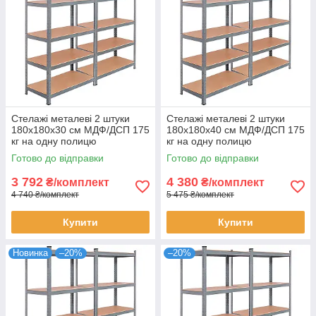
Стелажі металеві 2 штуки
Стелажі металеві 2 штуки
180х180х30 см МДФ/ДСП 175
180х180х40 см МДФ/ДСП 175
кг на одну полицю
кг на одну полицю
оцинковані 10 полиць
оцинковані 10 полиць для
Готово до відправки
Готово до відправки
комплект
зберігання
3 792
4 380
₴/комплект
₴/комплект
4 740 ₴/комплект
5 475 ₴/комплект
Купити
Купити
Новинка
–20%
–20%