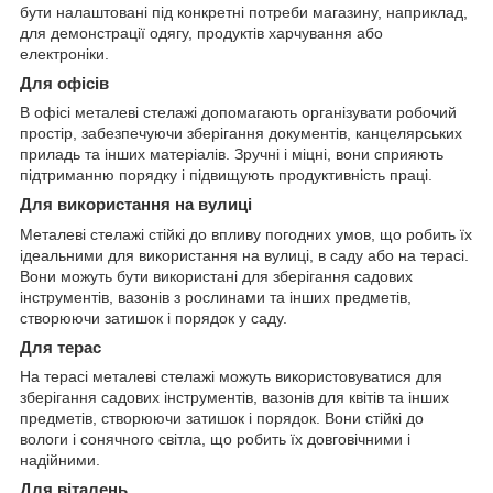
бути налаштовані під конкретні потреби магазину, наприклад,
для демонстрації одягу, продуктів харчування або
електроніки.
Для офісів
В офісі металеві стелажі допомагають організувати робочий
простір, забезпечуючи зберігання документів, канцелярських
приладь та інших матеріалів. Зручні і міцні, вони сприяють
підтриманню порядку і підвищують продуктивність праці.
Для використання на вулиці
Металеві стелажі стійкі до впливу погодних умов, що робить їх
ідеальними для використання на вулиці, в саду або на терасі.
Вони можуть бути використані для зберігання садових
інструментів, вазонів з рослинами та інших предметів,
створюючи затишок і порядок у саду.
Для терас
На терасі металеві стелажі можуть використовуватися для
зберігання садових інструментів, вазонів для квітів та інших
предметів, створюючи затишок і порядок. Вони стійкі до
вологи і сонячного світла, що робить їх довговічними і
надійними.
Для віталень