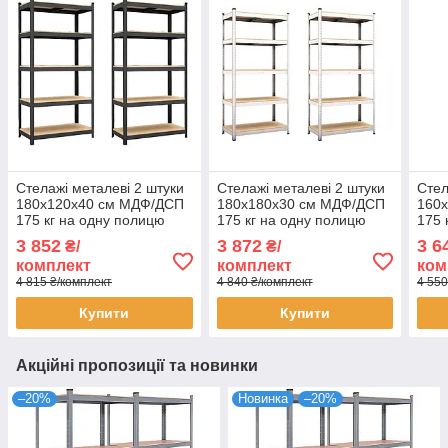
Стелажі металеві 2 штуки
Стелажі металеві 2 штуки
Стел
180х120х40 см МДФ/ДСП
180х180х30 см МДФ/ДСП
160
175 кг на одну полицю
175 кг на одну полицю
175 
фарбований чорний 5
оцинковані 5 полиці (х2)
оцин
3 852
3 872
3 6
₴/
₴/
полиці (х2) комплект
комплект
комп
комплект
комплект
ком
4 815 ₴/комплект
4 840 ₴/комплект
4 550
Купити
Купити
Акційні пропозиції та новинки
–20%
Новинка
–20%