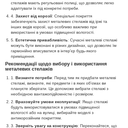
стелажів мають регульовані полиці, що дозволяє легко
адаптувати їх під конкретні потреби.
Захист від корозії
: Спеціальні покриття
забезпечують захист металевих стелажів від іржі та
інших видів корозії, що особливо важливо при
використанні в умовах підвищеної вологості.
Естетична привабливість
: Сучасні металеві стелажі
можуть бути виконані в різних дизайнах, що дозволяє їм
гармонійно вписуватися в інтер'єр будь-якого
приміщення.
Рекомендації щодо вибору і використання
металевих стелажів
Визначте потреби
: Перед тим як придбати металеві
стелажі, визначте, які предмети і в яких об'ємах ви
плануєте зберігати. Це допоможе вибрати стелажі з
необхідною вантажопідйомністю і розміром.
Враховуйте умови експлуатації
: Якщо стелажі
будуть використовуватися в умовах підвищеної
вологості або на вулиці, вибирайте моделі з
антикорозійним покриттям.
Зверніть увагу на конструкцію
: Переконайтеся, що