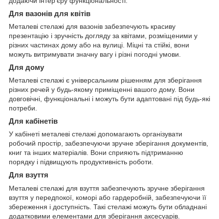
додаючи інтер'єру функціональності.
Для вазонів для квітів
Металеві стелажі для вазонів забезпечують красиву
презентацію і зручність догляду за квітами, розміщеними у
різних частинах дому або на вулиці. Міцні та стійкі, вони
можуть витримувати значну вагу і різні погодні умови.
Для дому
Металеві стелажі є універсальним рішенням для зберігання
різних речей у будь-якому приміщенні вашого дому. Вони
довговічні, функціональні і можуть бути адаптовані під будь-які
потреби.
Для кабінетів
У кабінеті металеві стелажі допомагають організувати
робочий простір, забезпечуючи зручне зберігання документів,
книг та інших матеріалів. Вони сприяють підтриманню
порядку і підвищують продуктивність роботи.
Для взуття
Металеві стелажі для взуття забезпечують зручне зберігання
взуття у передпокої, коморі або гардеробній, забезпечуючи її
збереження і доступність. Такі стелажі можуть бути обладнані
додатковими елементами для зберігання аксесуарів.