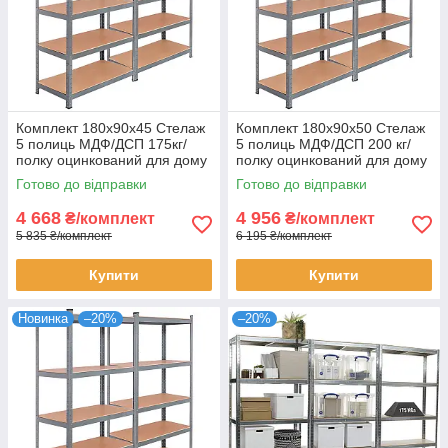
Комплект 180х90х45 Стелаж
Комплект 180х90х50 Стелаж
5 полиць МДФ/ДСП 175кг/
5 полиць МДФ/ДСП 200 кг/
полку оцинкований для дому
полку оцинкований для дому
офісу склад 2 штуки
офісу склад 2 штуки
Готово до відправки
Готово до відправки
4 668
4 956
₴/комплект
₴/комплект
5 835 ₴/комплект
6 195 ₴/комплект
Купити
Купити
Новинка
–20%
–20%