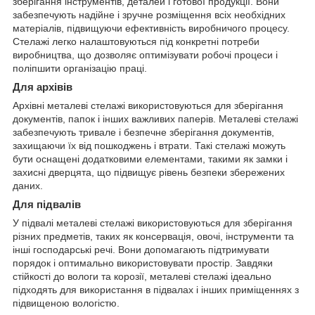
зберігання інструментів, деталей і готової продукції. Вони
забезпечують надійне і зручне розміщення всіх необхідних
матеріалів, підвищуючи ефективність виробничого процесу.
Стелажі легко налаштовуються під конкретні потреби
виробництва, що дозволяє оптимізувати робочі процеси і
поліпшити організацію праці.
Для архівів
Архівні металеві стелажі використовуються для зберігання
документів, папок і інших важливих паперів. Металеві стелажі
забезпечують тривале і безпечне зберігання документів,
захищаючи їх від пошкоджень і втрати. Такі стелажі можуть
бути оснащені додатковими елементами, такими як замки і
захисні дверцята, що підвищує рівень безпеки збережених
даних.
Для підвалів
У підвалі металеві стелажі використовуються для зберігання
різних предметів, таких як консервація, овочі, інструменти та
інші господарські речі. Вони допомагають підтримувати
порядок і оптимально використовувати простір. Завдяки
стійкості до вологи та корозії, металеві стелажі ідеально
підходять для використання в підвалах і інших приміщеннях з
підвищеною вологістю.