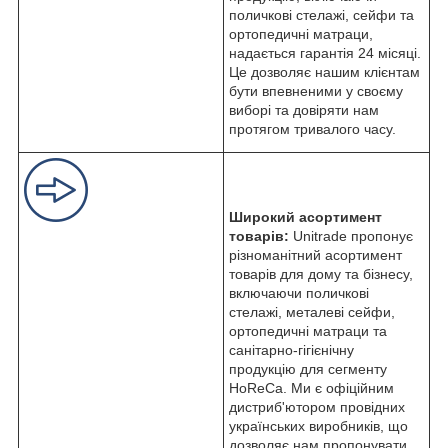
поличкові стелажі, сейфи та
ортопедичні матраци,
надається гарантія 24 місяці.
Це дозволяє нашим клієнтам
бути впевненими у своєму
виборі та довіряти нам
протягом тривалого часу.
Широкий асортимент
товарів:
Unitrade пропонує
різноманітний асортимент
товарів для дому та бізнесу,
включаючи поличкові
стелажі, металеві сейфи,
ортопедичні матраци та
санітарно-гігієнічну
продукцію для сегменту
HoReCa. Ми є офіційним
дистриб'ютором провідних
українських виробників, що
дозволяє нам пропонувати