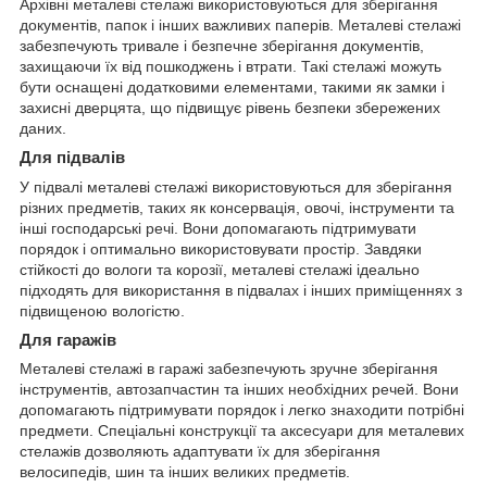
Архівні металеві стелажі використовуються для зберігання
документів, папок і інших важливих паперів. Металеві стелажі
забезпечують тривале і безпечне зберігання документів,
захищаючи їх від пошкоджень і втрати. Такі стелажі можуть
бути оснащені додатковими елементами, такими як замки і
захисні дверцята, що підвищує рівень безпеки збережених
даних.
Для підвалів
У підвалі металеві стелажі використовуються для зберігання
різних предметів, таких як консервація, овочі, інструменти та
інші господарські речі. Вони допомагають підтримувати
порядок і оптимально використовувати простір. Завдяки
стійкості до вологи та корозії, металеві стелажі ідеально
підходять для використання в підвалах і інших приміщеннях з
підвищеною вологістю.
Для гаражів
Металеві стелажі в гаражі забезпечують зручне зберігання
інструментів, автозапчастин та інших необхідних речей. Вони
допомагають підтримувати порядок і легко знаходити потрібні
предмети. Спеціальні конструкції та аксесуари для металевих
стелажів дозволяють адаптувати їх для зберігання
велосипедів, шин та інших великих предметів.