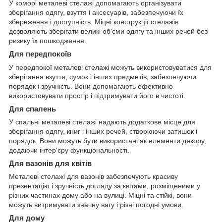
У коморі металеві стелажі допомагають організувати
зберігання одягу, взуття і аксесуарів, забезпечуючи їх
збереження і доступність. Міцні конструкції стелажів
дозволяють зберігати великі об'єми одягу та інших речей без
ризику їх пошкодження.
Для передпокоїв
У передпокої металеві стелажі можуть використовуватися для
зберігання взуття, сумок і інших предметів, забезпечуючи
порядок і зручність. Вони допомагають ефективно
використовувати простір і підтримувати його в чистоті.
Для спалень
У спальні металеві стелажі надають додаткове місце для
зберігання одягу, книг і інших речей, створюючи затишок і
порядок. Вони можуть бути використані як елементи декору,
додаючи інтер'єру функціональності.
Для вазонів для квітів
Металеві стелажі для вазонів забезпечують красиву
презентацію і зручність догляду за квітами, розміщеними у
різних частинах дому або на вулиці. Міцні та стійкі, вони
можуть витримувати значну вагу і різні погодні умови.
Для дому