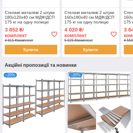
Стелажі металеві 2 штуки
Стелажі металеві 2 штуки
Стел
180х120х40 см МДФ/ДСП
160х180х40 см МДФ/ДСП
160
175 кг на одну полицю
175 кг на одну полицю
175 
фарбований чорний 5
фарбований чорний 4
оцин
3 852
4 020
3 6
₴/
₴/
полиці (х2) комплект
полиці (х2) комплект
комп
комплект
комплект
ком
4 815 ₴/комплект
5 025 ₴/комплект
4 550
Купити
Купити
Акційні пропозиції та новинки
–20%
–20%