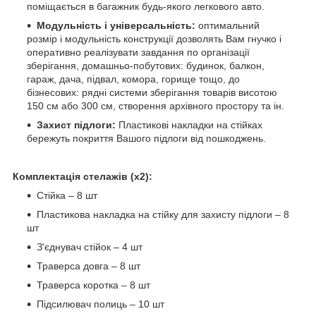
поміщається в багажник будь-якого легкового авто.
Модульність і універсальність:
оптимальний
розмір і модульність конструкції дозволять Вам гнучко і
оперативно реалізувати завдання по організації
зберігання, домашньо-побутових: будинок, балкон,
гараж, дача, підвал, комора, горище тощо, до
бізнесових: рядні системи зберігання товарів висотою
150 см або 300 см, створення архівного простору та ін.
Захист підлоги:
Пластикові накладки на стійках
бережуть покриття Вашого підлоги від пошкоджень.
Комплектація стелажів (х2):
Стійка – 8 шт
Пластикова накладка на стійку для захисту підлоги – 8
шт
З'єднувач стійок – 4 шт
Траверса довга – 8 шт
Траверса коротка – 8 шт
Підсилювач полиць – 10 шт