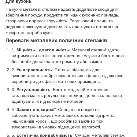
Для кухонь
На кухні металеві стелажі надають додаткове місце для
зберігання посуду, продуктів та інших кухонних приладь,
створюючи порядок і зручність. Регульовані полиці та
додаткові аксесуари дозволяють адаптувати стелажі під
конкретні потреби кухні.
Переваги металевих поличних стелажів
Міцність і довговічність
: Металеві стелажі здатні
витримувати великі навантаження і служити багато років
без необхідності частого ремонту або заміни.
Універсальність
: Стелажі підходять для
використання в найрізноманітніших сферах, від складів і
виробництв до офісів і житлових приміщень.
Регульованість
: Багато моделей металевих
стелажів мають регульовані полиці, що дозволяє легко
адаптувати їх під конкретні потреби.
Захист від корозії
: Спеціальні покриття
забезпечують захист металевих стелажів від іржі та
інших видів корозії, що особливо важливо при
використанні в умовах підвищеної вологості.
Естетична привабливість
: Сучасні металеві стелажі