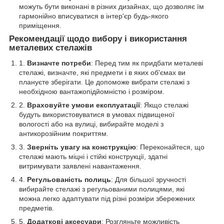
можуть бути виконані в різних дизайнах, що дозволяє їм
гармонійно вписуватися в інтер'єр будь-якого
приміщення.
Рекомендації щодо вибору і використання
металевих стелажів
Визначте потреби
: Перед тим як придбати металеві
стелажі, визначте, які предмети і в яких об'ємах ви
плануєте зберігати. Це допоможе вибрати стелажі з
необхідною вантажопідйомністю і розміром.
Враховуйте умови експлуатації
: Якщо стелажі
будуть використовуватися в умовах підвищеної
вологості або на вулиці, вибирайте моделі з
антикорозійним покриттям.
Зверніть увагу на конструкцію
: Переконайтеся, що
стелажі мають міцні і стійкі конструкції, здатні
витримувати заявлені навантаження.
Регульованість полиць
: Для більшої зручності
вибирайте стелажі з регульованими полицями, які
можна легко адаптувати під різні розміри збережених
предметів.
Додаткові аксесуари
: Розгляньте можливість