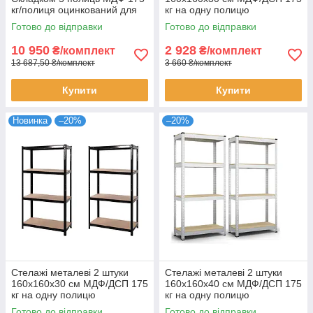
кг/полиця оцинкований для
кг на одну полицю
будинку офісу склад 5 штук
оцинковані 4 полиці (х2)
Готово до відправки
Готово до відправки
комплект
10 950
2 928
₴/комплект
₴/комплект
13 687,50 ₴/комплект
3 660 ₴/комплект
Купити
Купити
Новинка
–20%
–20%
Стелажі металеві 2 штуки
Стелажі металеві 2 штуки
160х160х30 см МДФ/ДСП 175
160х160х40 см МДФ/ДСП 175
кг на одну полицю
кг на одну полицю
фарбований чорний 4 полиці
оцинковані 4 полиці (х2)
Готово до відправки
Готово до відправки