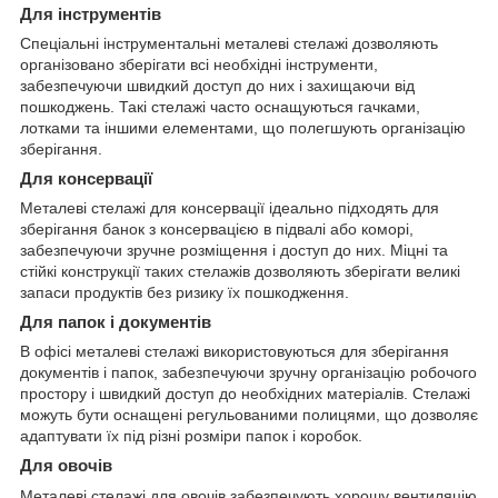
Для інструментів
Спеціальні інструментальні металеві стелажі дозволяють
організовано зберігати всі необхідні інструменти,
забезпечуючи швидкий доступ до них і захищаючи від
пошкоджень. Такі стелажі часто оснащуються гачками,
лотками та іншими елементами, що полегшують організацію
зберігання.
Для консервації
Металеві стелажі для консервації ідеально підходять для
зберігання банок з консервацією в підвалі або коморі,
забезпечуючи зручне розміщення і доступ до них. Міцні та
стійкі конструкції таких стелажів дозволяють зберігати великі
запаси продуктів без ризику їх пошкодження.
Для папок і документів
В офісі металеві стелажі використовуються для зберігання
документів і папок, забезпечуючи зручну організацію робочого
простору і швидкий доступ до необхідних матеріалів. Стелажі
можуть бути оснащені регульованими полицями, що дозволяє
адаптувати їх під різні розміри папок і коробок.
Для овочів
Металеві стелажі для овочів забезпечують хорошу вентиляцію