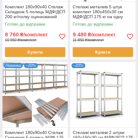
Комплект 180х90х40 Стелаж
Стелажі металеві 5 штук
Складком 5 полиць МДФ/ДСП
комплект 180х450х30 см
200 кг/полку оцинкований
МДФ/ДСП 175 кг на одну
для дому офісу склад 4
полицю оцинковані 25
Готово до відправки
Готово до відправки
штуки
полиць
8 760
9 480
₴/комплект
₴/комплект
10 950 ₴/комплект
11 850 ₴/комплект
Купити
Купити
Новинка
–20%
–20%
Комплект 180х90х40 Стелаж
Стелажі металеві 2 штуки
Складком 5 полиць МДФ 175
160х160х30 см МДФ/ДСП 175