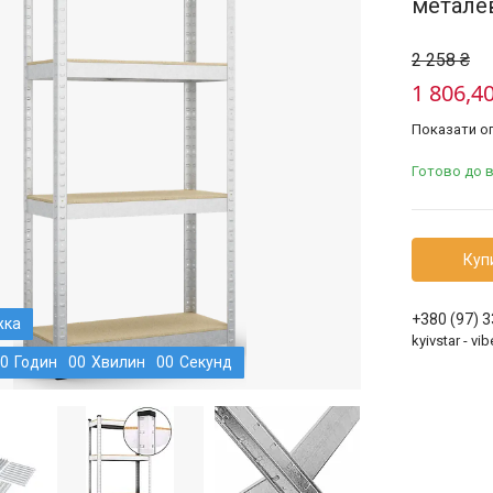
метале
2 258 ₴
1 806,40
Показати оп
Готово до 
Куп
+380 (97) 
kyivstar - v
0
Годин
0
0
Хвилин
0
0
Секунд