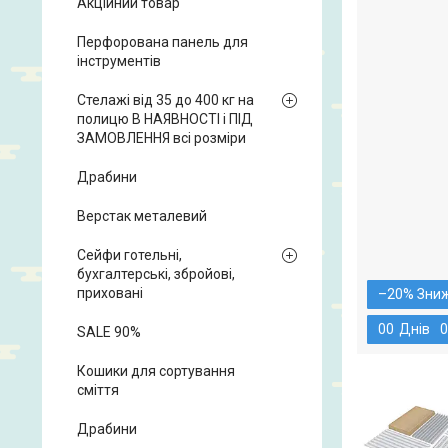
Акційний товар
Перфорована панель для
інструментів
Стелажі від 35 до 400 кг на
полицю В НАЯВНОСТІ і ПІД
ЗАМОВЛЕННЯ всі розміри
Драбини
Верстак металевий
Сейфи готельні,
бухгалтерські, збройові,
приховані
–20%
0
0
Днів
0
SALE 90%
Кошики для сортування
сміття
Драбини