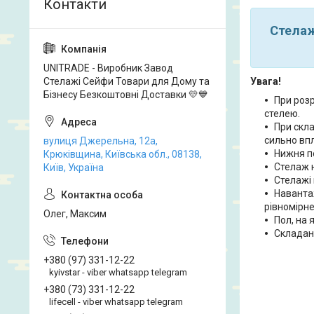
Стелаж
UNITRADE - Виробник Завод
Стелажі Сейфи Товари для Дому та
Увага!
Бізнесу Безкоштовні Доставки 💛💙
При розр
стелею.
При скл
сильно вп
вулиця Джерельна, 12а,
Нижня по
Крюківщина, Київська обл., 08138,
Стелаж н
Київ, Україна
Стелажі 
Наванта
рівномірне
Олег, Максим
Пол, на 
Складан
+380 (97) 331-12-22
kyivstar - viber whatsapp telegram
+380 (73) 331-12-22
lifecell - viber whatsapp telegram