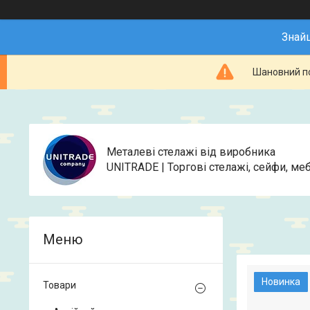
Знай
Шановний по
Металеві стелажі від виробника
UNITRADE | Торгові стелажі, сейфи, меб
Новинка
Товари