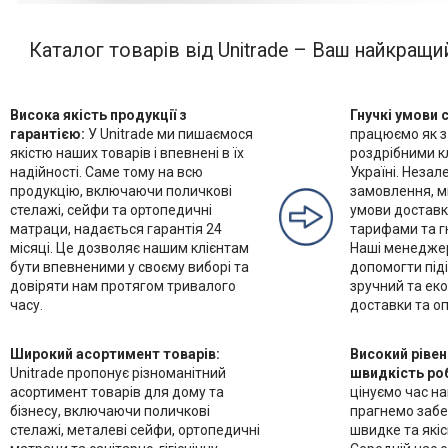
Каталог товарів від Unitrade – Ваш найкращи
Висока якість продукції з
Гнучкі умови 
гарантією:
У Unitrade ми пишаємося
працюємо як з 
якістю наших товарів і впевнені в їх
роздрібними кл
надійності. Саме тому на всю
Україні. Незал
продукцію, включаючи поличкові
замовлення, м
стелажі, сейфи та ортопедичні
умови доставк
матраци, надається гарантія 24
тарифами та гн
місяці. Це дозволяє нашим клієнтам
Наші менеджер
бути впевненими у своєму виборі та
допомогти під
довіряти нам протягом тривалого
зручний та еко
часу.
доставки та оп
Широкий асортимент товарів:
Високий рівен
Unitrade пропонує різноманітний
швидкість ро
асортимент товарів для дому та
цінуємо час на
бізнесу, включаючи поличкові
прагнемо заб
стелажі, металеві сейфи, ортопедичні
швидке та які