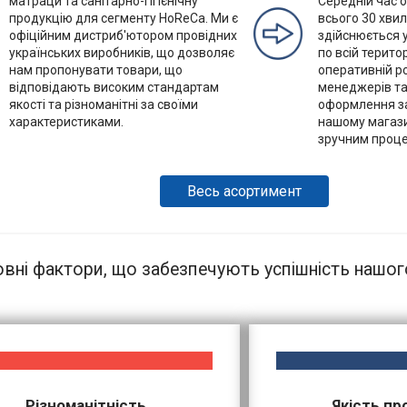
матраци та санітарно-гігієнічну
Середній час 
продукцію для сегменту HoReCa. Ми є
всього 30 хвил
офіційним дистриб'ютором провідних
здійснюється 
українських виробників, що дозволяє
по всій терито
нам пропонувати товари, що
оперативній р
відповідають високим стандартам
менеджерів та 
якості та різноманітні за своїми
оформлення за
характеристиками.
нашому магази
зручним проце
Весь асортимент
вні фактори, що забезпечують успішність нашо
Різноманітність
Якість пр