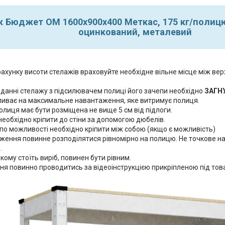
 Бюджет ОМ 1600х900х400 Меткас, 175 кг/полицю
оцинкований, металевий
ахунку висоти стелажів враховуйте необхідне вільне місце між в
аданні стелажу з підсилювачем полиці його зачепи необхідно
ЗАГН
ливає на максимальне навантаження, яке витримує полиця.
лиця має бути розміщена не вище 5 см від підлоги.
еобхідно кріпити до стіни за допомогою дюбелів.
по можливості необхідно кріпити між собою (якщо є можливість)
ження повинне розподілятися рівномірно на полицю. Не точкове н
.
якому стоїть виріб, повинен бути рівним.
ня повинно проводитись за відеоінструкцією прикріпленою під тов