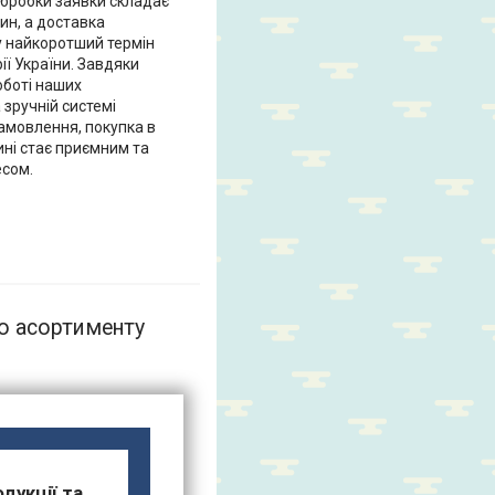
обробки заявки складає
ин, а доставка
у найкоротший термін
рії України. Завдяки
оботі наших
зручній системі
мовлення, покупка в
ні стає приємним та
сом.
го асортименту
одукції та