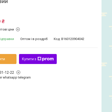
вий
 ₴
тові ціни
відправки
Оптом і в роздріб
Код:
B160120904042
ити
Купити з
331-12-22
iber whatsapp telegram