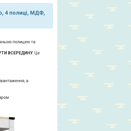
, 4 полиці, МДФ,
ерхньою полицею та
УТИ ВСЕРЕДИНУ
. Це
авантаження, а
аром.