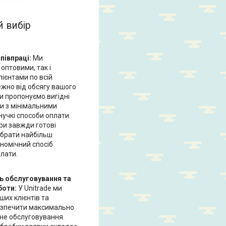
й вибір
співпраці:
Ми
оптовими, так і
ієнтами по всій
ежно від обсягу вашого
и пропонуємо вигідні
и з мінімальними
учкі способи оплати.
и завжди готові
ібрати найбільш
номічний спосіб
лати.
ь обслуговування та
боти:
У Unitrade ми
ших клієнтів та
езпечити максимально
сне обслуговування.