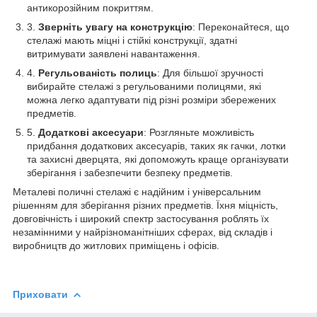
антикорозійним покриттям.
Зверніть увагу на конструкцію
: Переконайтеся, що
стелажі мають міцні і стійкі конструкції, здатні
витримувати заявлені навантаження.
Регульованість полиць
: Для більшої зручності
вибирайте стелажі з регульованими полицями, які
можна легко адаптувати під різні розміри збережених
предметів.
Додаткові аксесуари
: Розгляньте можливість
придбання додаткових аксесуарів, таких як гачки, лотки
та захисні дверцята, які допоможуть краще організувати
зберігання і забезпечити безпеку предметів.
Металеві поличні стелажі є надійним і універсальним
рішенням для зберігання різних предметів. Їхня міцність,
довговічність і широкий спектр застосування роблять їх
незамінними у найрізноманітніших сферах, від складів і
виробництв до житлових приміщень і офісів.
Приховати