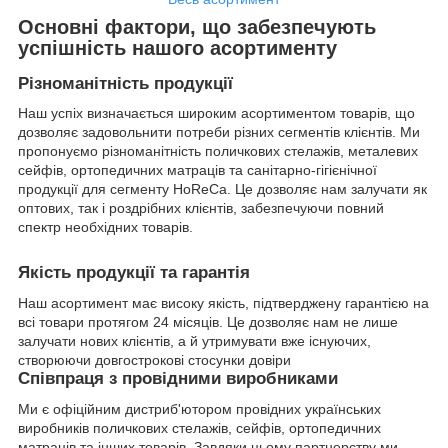
Основні фактори, що забезпечують
успішність нашого асортименту
Різноманітність продукції
Наш успіх визначається широким асортиментом товарів, що
дозволяє задовольнити потреби різних сегментів клієнтів. Ми
пропонуємо різноманітність поличкових стелажів, металевих
сейфів, ортопедичних матраців та санітарно-гігієнічної
продукції для сегменту HoReCa. Це дозволяє нам залучати як
оптових, так і роздрібних клієнтів, забезпечуючи повний
спектр необхідних товарів.
Якість продукції та гарантія
Наш асортимент має високу якість, підтверджену гарантією на
всі товари протягом 24 місяців. Це дозволяє нам не лише
залучати нових клієнтів, а й утримувати вже існуючих,
створюючи довгострокові стосунки довіри
Співпраця з провідними виробниками
Ми є офіційним дистриб'ютором провідних українських
виробників поличкових стелажів, сейфів, ортопедичних
матраців та інших товарів. Завдяки цьому партнерству ми