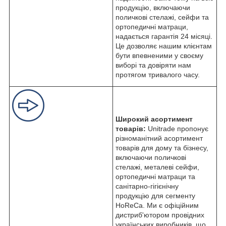
продукцію, включаючи
поличкові стелажі, сейфи та
ортопедичні матраци,
надається гарантія 24 місяці.
Це дозволяє нашим клієнтам
бути впевненими у своєму
виборі та довіряти нам
протягом тривалого часу.
Широкий асортимент
товарів:
Unitrade пропонує
різноманітний асортимент
товарів для дому та бізнесу,
включаючи поличкові
стелажі, металеві сейфи,
ортопедичні матраци та
санітарно-гігієнічну
продукцію для сегменту
HoReCa. Ми є офіційним
дистриб'ютором провідних
українських виробників, що