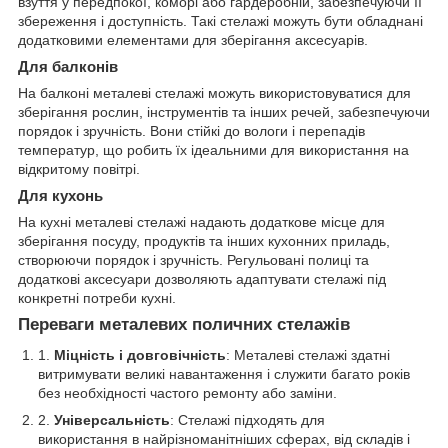
взуття у передпокої, коморі або гардеробній, забезпечуючи її
збереження і доступність. Такі стелажі можуть бути обладнані
додатковими елементами для зберігання аксесуарів.
Для балконів
На балконі металеві стелажі можуть використовуватися для
зберігання рослин, інструментів та інших речей, забезпечуючи
порядок і зручність. Вони стійкі до вологи і перепадів
температур, що робить їх ідеальними для використання на
відкритому повітрі.
Для кухонь
На кухні металеві стелажі надають додаткове місце для
зберігання посуду, продуктів та інших кухонних приладь,
створюючи порядок і зручність. Регульовані полиці та
додаткові аксесуари дозволяють адаптувати стелажі під
конкретні потреби кухні.
Переваги металевих поличних стелажів
Міцність і довговічність
: Металеві стелажі здатні
витримувати великі навантаження і служити багато років
без необхідності частого ремонту або заміни.
Універсальність
: Стелажі підходять для
використання в найрізноманітніших сферах, від складів і