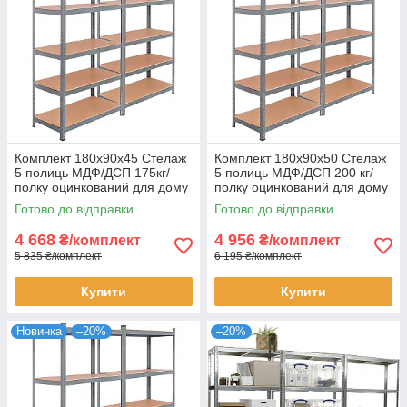
Комплект 180х90х45 Стелаж
Комплект 180х90х50 Стелаж
5 полиць МДФ/ДСП 175кг/
5 полиць МДФ/ДСП 200 кг/
полку оцинкований для дому
полку оцинкований для дому
офісу склад 2 штуки
офісу склад 2 штуки
Готово до відправки
Готово до відправки
4 668
4 956
₴/комплект
₴/комплект
5 835 ₴/комплект
6 195 ₴/комплект
Купити
Купити
Новинка
–20%
–20%