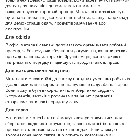
зберігання і демонстрації товарів. Вони забезпечують зручний
доступ для покупців і допомагають оптимально
використовувати торговий простір. Металеві стелажі можуть
бути налаштовані під конкретні потреби магазину, наприклад,
для демонстрації одягу, продуктів харчування або
електроніки.
Для офісів
В офісі металеві стелажі допомагають організувати робочий
простір, забезпечуючи зберігання документів, канцелярських
приладь та інших матеріалів. Зручні і міцні, вони сприяють
підтриманню порядку і підвищують продуктивність праці.
Для використання на вулиці
Металеві стелажі стійкі до впливу погодних умов, що робить їх
ідеальними для використання на вулиці, в саду або на терасі.
Вони можуть бути використані для зберігання садових
інструментів, вазонів з рослинами та інших предметів,
створюючи затишок і порядок у саду.
Для терас
На терасі металеві стелажі можуть використовуватися для
зберігання садових інструментів, вазонів для квітів та інших
предметів, створюючи затишок і порядок. Вони стійкі до
вологи і сонячного світла, що робить їх довговічними і