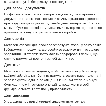
запаси продуктів без ризику їх пошкодження.
Для папок і документів
В офісі металеві стелажі використовуються для зберігання
документів і папок, забезпечуючи зручну організацію робочого
простору і швидкий доступ до необхідних матеріалів. Стелажі
можуть бути оснащені регульованими полицями, що дозволяє
адаптувати їх під різні розміри папок і коробок.
Для овочів
Металеві стелажі для овочів забезпечують хорошу вентиляцію
і збереження продуктів, що особливо важливо для тривалого
зберігання. Ці стелажі часто мають перфоровані полиці, що
сприяє циркуляції повітря і запобігає гниттю.
Для книг
Металеві стелажі підходять для зберігання книг у бібліотеці,
кабінеті або вітальні. Вони витримують велике навантаження і
забезпечують надійне розміщення книг. Такі стелажі можуть
бути частиною інтер'єрного дизайну, поєднуючи в собі
функціональність і естетичну привабливість.
Для магазинів
У магазинах металеві стелажі використовуються для