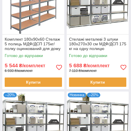
Комплект 180х90х60 Стелаж
Стелажі металеві 3 штуки
5 полиць МДФ/ДСП 175кг/
180х270х30 см МДФ/ДСП 175
полку оцинкований для дому
кг на одну полицю
офісу склад 2 штуки
оцинковані 15 полиць
Готово до відправки
Готово до відправки
комплект для зберігання
5 544
5 688
₴/комплект
₴/комплект
6 930 ₴/комплект
7 110 ₴/комплект
Купити
Купити
–20%
Новинка
–20%