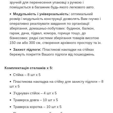
зручній для перенесення упаковці з ручкою і
поміщається в багажник будь-якого легкового авто.
Модульність і універсальність:
оптимальний
розмір і модульність конструкції дозволять Вам гнучко і
оперативно реалізувати завдання по організації
зберігання, домашньо-побутових: будинок, балкон,
гараж, дача, підвал, комора, горище тощо, до
бізнесових: рядні системи зберігання товарів висотою
150 см або 300 см, створення архівного простору та ін.
Захист підлоги:
Пластикові накладки на стійках
бережуть покриття Вашого підлоги від пошкоджень.
Комплектація стелажів х 5:
Стійка – 8 шт х 5
Пластикова накладка на стійку для захисту підлоги – 8
шт х 5
З'єднувач стійок – 4 шт х 5
Траверса довга – 10 шт х 5
Траверса коротка – 10 шт х 5