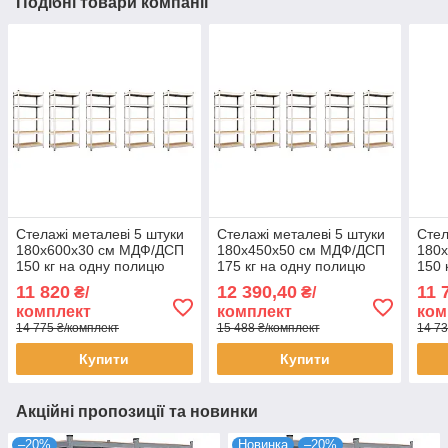
Подібні товари компанії
Стелажі металеві 5 штуки
Стелажі металеві 5 штуки
Стел
180х600х30 см МДФ/ДСП
180х450х50 см МДФ/ДСП
180
150 кг на одну полицю
175 кг на одну полицю
150 
оцинковані 5 полиці (х5)
оцинковані 5 полиці (х5)
фарб
11 820
12 390,40
11 
₴/
₴/
комплект
комплект
поли
комплект
комплект
ком
14 775 ₴/комплект
15 488 ₴/комплект
14 73
Купити
Купити
Акційні пропозиції та новинки
–20%
Новинка
–20%