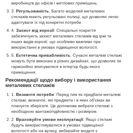
виробництв до офісів і житлових приміщень.
Регульованість
: Багато моделей металевих
стелажів мають регульовані полиці, що дозволяє легко
адаптувати їх під конкретні потреби.
Захист від корозії
: Спеціальні покриття
забезпечують захист металевих стелажів від іржі та
інших видів корозії, що особливо важливо при
використанні в умовах підвищеної вологості.
Естетична привабливість
: Сучасні металеві стелажі
можуть бути виконані в різних дизайнах, що дозволяє їм
гармонійно вписуватися в інтер'єр будь-якого
приміщення.
Рекомендації щодо вибору і використання
металевих стелажів
Визначте потреби
: Перед тим як придбати металеві
стелажі, визначте, які предмети і в яких об'ємах ви
плануєте зберігати. Це допоможе вибрати стелажі з
необхідною вантажопідйомністю і розміром.
Враховуйте умови експлуатації
: Якщо стелажі
будуть використовуватися в умовах підвищеної
вологості або на вулиці, вибирайте моделі з