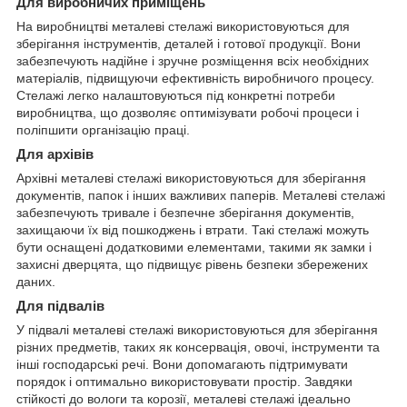
Для виробничих приміщень
На виробництві металеві стелажі використовуються для
зберігання інструментів, деталей і готової продукції. Вони
забезпечують надійне і зручне розміщення всіх необхідних
матеріалів, підвищуючи ефективність виробничого процесу.
Стелажі легко налаштовуються під конкретні потреби
виробництва, що дозволяє оптимізувати робочі процеси і
поліпшити організацію праці.
Для архівів
Архівні металеві стелажі використовуються для зберігання
документів, папок і інших важливих паперів. Металеві стелажі
забезпечують тривале і безпечне зберігання документів,
захищаючи їх від пошкоджень і втрати. Такі стелажі можуть
бути оснащені додатковими елементами, такими як замки і
захисні дверцята, що підвищує рівень безпеки збережених
даних.
Для підвалів
У підвалі металеві стелажі використовуються для зберігання
різних предметів, таких як консервація, овочі, інструменти та
інші господарські речі. Вони допомагають підтримувати
порядок і оптимально використовувати простір. Завдяки
стійкості до вологи та корозії, металеві стелажі ідеально