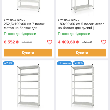
Стелаж білий
Стелаж білий
252,5х100х60 см 7 полок
180х90х60 см 5 полок метал
метал на болтах для
на болтах для вулиці |
магазину | Стелаж для
Стелаж для виробництва
Готово до відправки
Готово до відправки
підвалу
6 552
4 409,60
₴
₴
8 190 ₴
5 512 ₴
Купити
Купити
–20%
Новинка
–20%