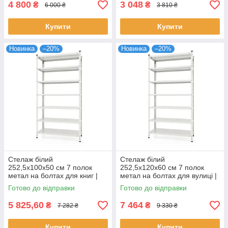
4 800
3 048
₴
₴
6 000 ₴
3 810 ₴
Купити
Купити
Новинка
–20%
Новинка
–20%
Стелаж білий
Стелаж білий
252,5х100х50 см 7 полок
252,5х120х60 см 7 полок
метал на болтах для книг |
метал на болтах для вулиці |
Стелаж для гаража
Стелаж для виробництва
Готово до відправки
Готово до відправки
5 825,60
7 464
₴
₴
7 282 ₴
9 330 ₴
Купити
Купити